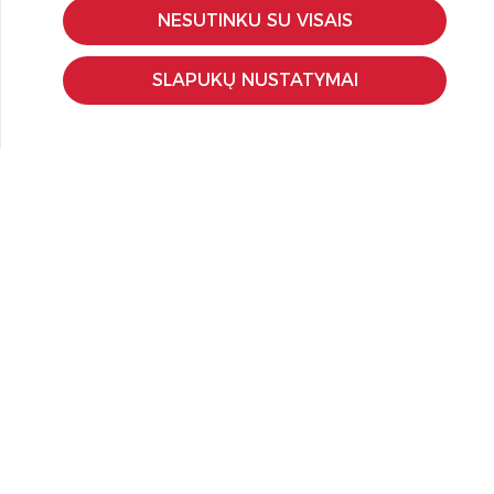
Kokybės ir saugumo standartai
NESUTINKU SU VISAIS
Privatumo taisyklės
SLAPUKŲ NUSTATYMAI
NAUDINGA ŽINOTI
Tinklaraštis
Kodomo edukacijos
Kūrybinės dirbtuvės
LaQ konkursas
LaQ konstravimo schemos
Ugdymo įstaigoms
Kur įsigyti
Didmena
APIE PREKĖS ŽENKLUS
Kas yra LaQ?
BRAIN BUILDERS kūdikiams
IWAKO trintukai-dėlionės
MARVY UCHIDA kanceliarija
Kiti prekiniai ženklai