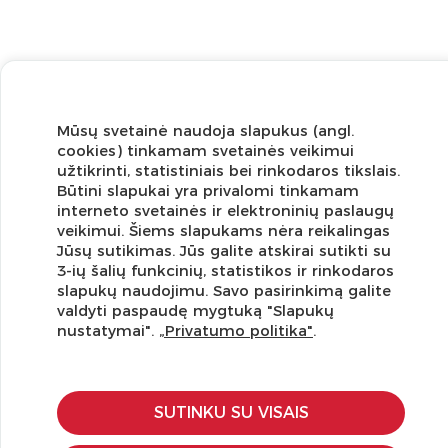
Mūsų svetainė naudoja slapukus (angl.
cookies) tinkamam svetainės veikimui
užtikrinti, statistiniais bei rinkodaros tikslais.
Būtini slapukai yra privalomi tinkamam
interneto svetainės ir elektroninių paslaugų
Užsisakykite naujienlaiškį ir pirmi gaukite geriausius
veikimui. Šiems slapukams nėra reikalingas
pasiūlymus!
Jūsų sutikimas. Jūs galite atskirai sutikti su
3-ių šalių funkcinių, statistikos ir rinkodaros
slapukų naudojimu. Savo pasirinkimą galite
valdyti paspaudę mygtuką "Slapukų
nustatymai".
„Privatumo politika"
.
KLIENTŲ APTARNAVIMAS
Pirkimo – pardavimo taisyklės
SUTINKU SU VISAIS
Pristatymas ir grąžinimas
Apmokėjimo būdai