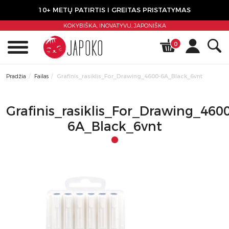
10+ METŲ PATIRTIS I GREITAS PRISTATYMAS
KOKYBIŠKA, INOVATYVU,
JAPONIŠKA
0
Pradžia
Failas
Grafinis_rasiklis_For_Drawing_4600-6A_Black_6vnt
Grafinis_rasiklis_For_Drawing_460
6A_Black_6vnt