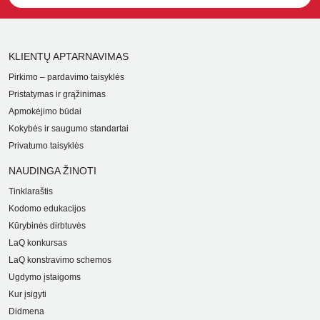
KLIENTŲ APTARNAVIMAS
Pirkimo – pardavimo taisyklės
Pristatymas ir grąžinimas
Apmokėjimo būdai
Kokybės ir saugumo standartai
Privatumo taisyklės
NAUDINGA ŽINOTI
Tinklaraštis
Kodomo edukacijos
Kūrybinės dirbtuvės
LaQ konkursas
LaQ konstravimo schemos
Ugdymo įstaigoms
Kur įsigyti
Didmena