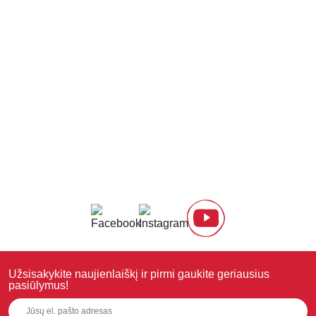
Užsisakykite naujienlaiškį ir pirmi gaukite geriausius
pasiūlymus!