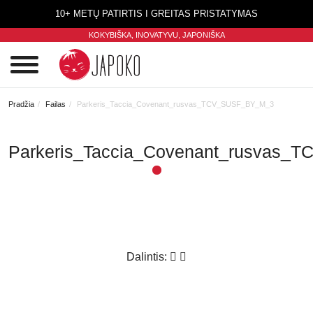
10+ METŲ PATIRTIS I GREITAS PRISTATYMAS
KOKYBIŠKA, INOVATYVU,
JAPONIŠKA
0
Pradžia
Failas
Parkeris_Taccia_Covenant_rusvas_TCV_SUSF_BY_M_3
Parkeris_Taccia_Covenant_rusvas
Dalintis: