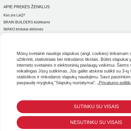
APIE PREKĖS ŽENKLUS
Kas yra LaQ?
BRAIN BUILDERS kūdikiams
IWAKO trintukai-dėlionės
MARVY UCHIDA kanceliarija
Kiti prekiniai ženklai
Mūsų svetainė naudoja slapukus (angl. cookies) tinkamam 
PARDUOTUVĖS INFORMACIJA
užtikrinti, statistiniais bei rinkodaros tikslais. Būtini slapuk
MB "Creator Japonicus"
interneto svetainės ir elektroninių paslaugų veikimui. Šiem
įm. kodas 303423019
reikalingas Jūsų sutikimas. Jūs galite atskirai sutikti su 3-ių 
PVM mok. kodas LT100008921814
statistikos ir rinkodaros slapukų naudojimu. Savo pasirinkimą
Bajorų g. 9, Migūnai, Vilniaus raj.,
paspaudę mygtuką "Slapukų nustatymai".
„Privatumo politik
LT-13243, Lietuva
Susisiekite dabar:
+370 659 31 477
SUTINKU SU VISAIS
info@japoko.com
Maisto tvarkymo subjekto numeris 130022345
NESUTINKU SU VISAIS