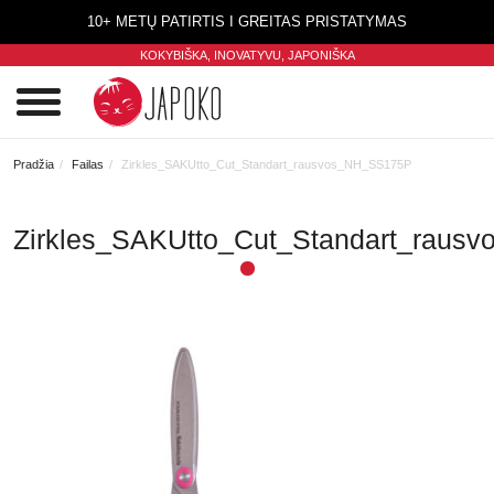
10+ METŲ PATIRTIS I GREITAS PRISTATYMAS
KOKYBIŠKA, INOVATYVU,
JAPONIŠKA
0
Pradžia
Failas
Zirkles_SAKUtto_Cut_Standart_rausvos_NH_SS175P
Zirkles_SAKUtto_Cut_Standart_rau