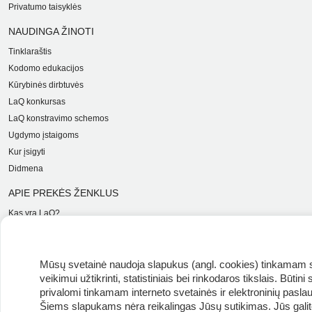
Privatumo taisyklės
NAUDINGA ŽINOTI
Tinklaraštis
Kodomo edukacijos
Kūrybinės dirbtuvės
LaQ konkursas
LaQ konstravimo schemos
Ugdymo įstaigoms
Kur įsigyti
Didmena
APIE PREKĖS ŽENKLUS
Kas yra LaQ?
BRAIN BUILDERS kūdikiams
IWAKO trintukai-dėlionės
MARVY UCHIDA kanceliarija
Mūsų svetainė naudoja slapukus (angl. cookies) tinkamam 
veikimui užtikrinti, statistiniais bei rinkodaros tikslais. Būtini
Kiti prekiniai ženklai
privalomi tinkamam interneto svetainės ir elektroninių pasla
PARDUOTUVĖS INFORMACIJA
Šiems slapukams nėra reikalingas Jūsų sutikimas. Jūs galite 