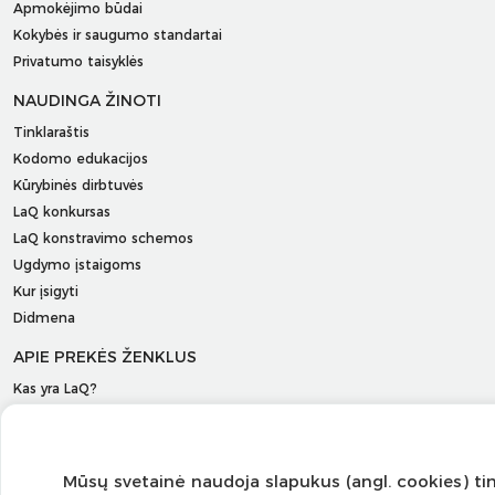
Apmokėjimo būdai
Kokybės ir saugumo standartai
Privatumo taisyklės
NAUDINGA ŽINOTI
Tinklaraštis
Kodomo edukacijos
Kūrybinės dirbtuvės
LaQ konkursas
LaQ konstravimo schemos
Ugdymo įstaigoms
Kur įsigyti
Didmena
APIE PREKĖS ŽENKLUS
Kas yra LaQ?
BRAIN BUILDERS kūdikiams
IWAKO trintukai-dėlionės
MARVY UCHIDA kanceliarija
Mūsų svetainė naudoja slapukus (angl. cookies) 
Kiti prekiniai ženklai