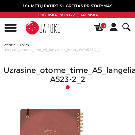
10+ METŲ PATIRTIS I GREITAS PRISTATYMAS
KOKYBIŠKA, INOVATYVU,
JAPONIŠKA
0
Pradžia
Failas
Uzrasine_otome_time_A5_langeliais_5mm_NW-A523-2_2
Uzrasine_otome_time_A5_langel
A523-2_2