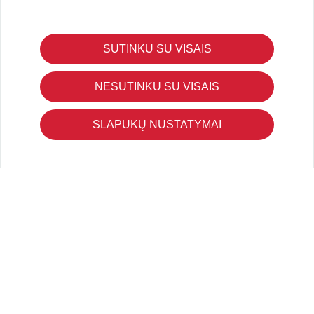
SUTINKU SU VISAIS
KLIENTŲ APTARNAVIMAS
Pirkimo – pardavimo taisyklės
NESUTINKU SU VISAIS
Pristatymas ir grąžinimas
Apmokėjimo būdai
SLAPUKŲ NUSTATYMAI
Kokybės ir saugumo standartai
Privatumo taisyklės
NAUDINGA ŽINOTI
Tinklaraštis
Kodomo edukacijos
Kūrybinės dirbtuvės
LaQ konkursas
LaQ konstravimo schemos
Ugdymo įstaigoms
Kur įsigyti
Didmena