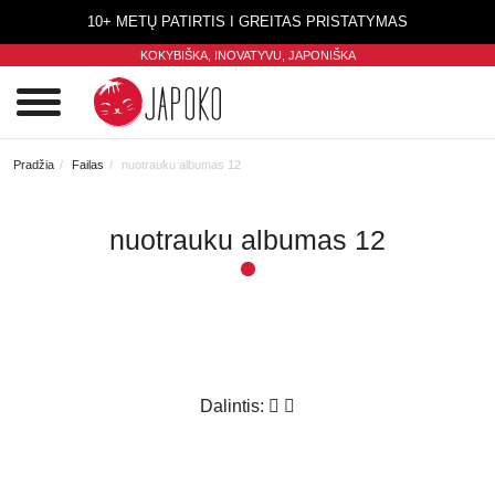
10+ METŲ PATIRTIS I GREITAS PRISTATYMAS
KOKYBIŠKA, INOVATYVU,
JAPONIŠKA
0
Pradžia
Failas
nuotrauku albumas 12
nuotrauku albumas 12
Dalintis: