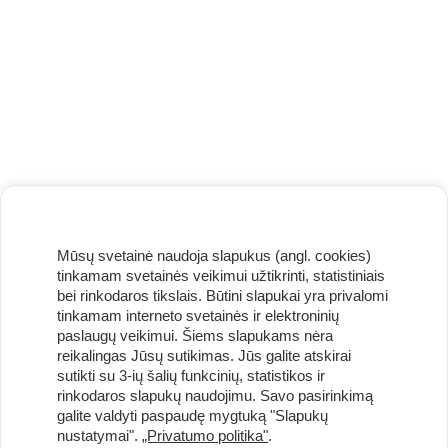
Mūsų svetainė naudoja slapukus (angl. cookies)
tinkamam svetainės veikimui užtikrinti, statistiniais
bei rinkodaros tikslais. Būtini slapukai yra privalomi
tinkamam interneto svetainės ir elektroninių
paslaugų veikimui. Šiems slapukams nėra
reikalingas Jūsų sutikimas. Jūs galite atskirai
sutikti su 3-ių šalių funkcinių, statistikos ir
Užsisakykite naujienlaiškį ir pirmi gaukite geriausius
rinkodaros slapukų naudojimu. Savo pasirinkimą
pasiūlymus!
galite valdyti paspaudę mygtuką "Slapukų
nustatymai".
„Privatumo politika"
.