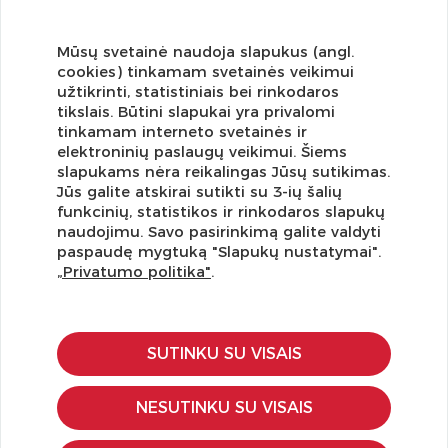
Mūsų svetainė naudoja slapukus (angl.
cookies) tinkamam svetainės veikimui
užtikrinti, statistiniais bei rinkodaros
tikslais. Būtini slapukai yra privalomi
tinkamam interneto svetainės ir
elektroninių paslaugų veikimui. Šiems
slapukams nėra reikalingas Jūsų sutikimas.
Jūs galite atskirai sutikti su 3-ių šalių
funkcinių, statistikos ir rinkodaros slapukų
Užsisakykite naujienlaiškį ir pirmi gaukite geriausius
naudojimu. Savo pasirinkimą galite valdyti
pasiūlymus!
paspaudę mygtuką "Slapukų nustatymai".
„Privatumo politika"
.
SUTINKU SU VISAIS
KLIENTŲ APTARNAVIMAS
Pirkimo – pardavimo taisyklės
NESUTINKU SU VISAIS
Pristatymas ir grąžinimas
Apmokėjimo būdai