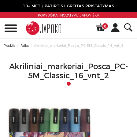
10+ METŲ PATIRTIS I GREITAS PRISTATYMAS
KOKYBIŠKA, INOVATYVU,
JAPONIŠKA
0
Pradžia
Failas
Akriliniai_markeriai_Posca_PC-5M_Classic_16_vnt_2
Akriliniai_markeriai_Posca_PC-
5M_Classic_16_vnt_2