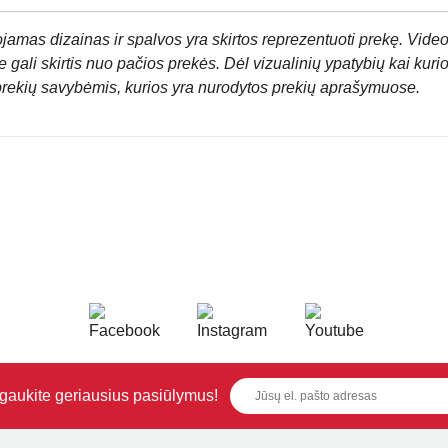
jamas dizainas ir spalvos yra skirtos reprezentuoti prekę. Video
 gali skirtis nuo pačios prekės. Dėl vizualinių ypatybių kai kuri
prekių savybėmis, kurios yra nurodytos prekių aprašymuose.
i gaukite geriausius pasiūlymus!