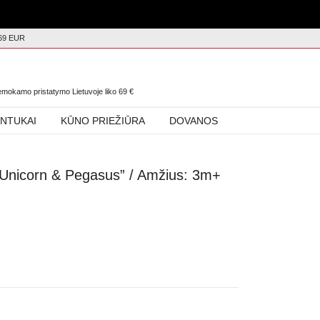
69 EUR
0
nemokamo pristatymo Lietuvoje liko
69
€
INTUKAI
KŪNO PRIEŽIŪRA
DOVANOS
 „Unicorn & Pegasus” / Amžius: 3m+