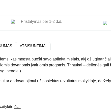
Pristatymas per 1-2 d.d.
GUMAS
ATSISIUNTIMAI
s, kas mėgsta puošti savo aplinką mielais, akį džiuginančiais 
liomis dovanomis įvairiomis progomis. Trintukai – dėlionės gali b
tgi penale!).
mui ar apdovanojimui už pasiektus rezultatus mokykloje, daržely
aitykite
čia.