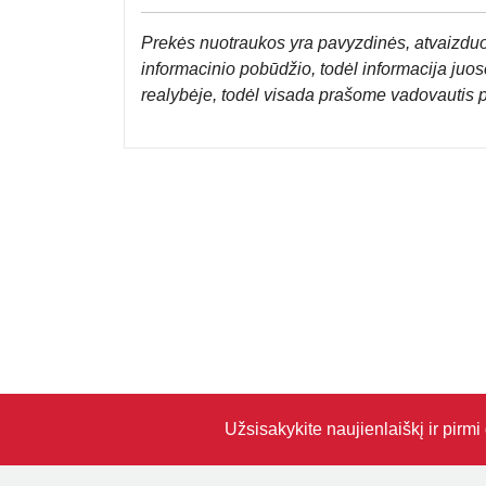
Prek
ės nuotraukos yra pavyzdinės,
atvaizduo
informacinio pobūdžio, todėl informacija juose
realybėje, todėl visada prašome vadovautis 
Užsisakykite naujienlaiškį ir pirm