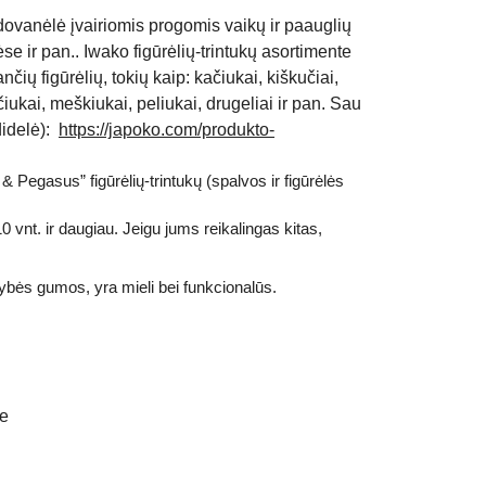
 dovanėlė įvairiomis progomis vaikų ir paauglių
 ir pan.. Iwako figūrėlių-trintukų asortimente
nčių figūrėlių, tokių kaip:
kačiukai, kiškučiai,
čiukai, meškiukai, peliukai, drugeliai
ir pan. Sau
didelė):
https://japoko.com/produkto-
& Pegasus” figūrėlių-trintukų (spalvos ir figūrėlės
10 vnt. ir daugiau.
Jeigu jums reikalingas kitas,
ybės gumos, yra mieli bei funkcionalūs.
je