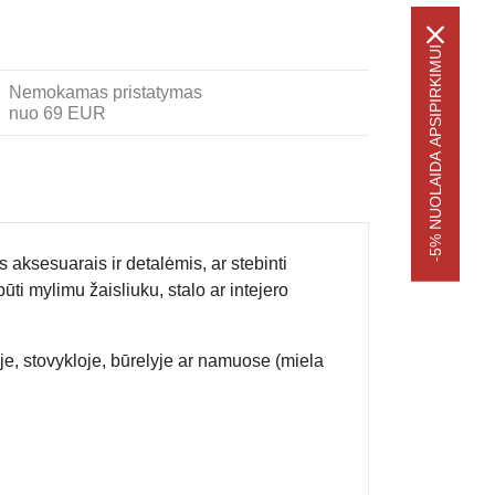
-5% NUOLAIDA APSIPIRKIMUI
Nemokamas pristatymas
nuo 69 EUR
aksesuarais ir detalėmis, ar stebinti
ūti mylimu žaisliuku, stalo ar intejero
je, stovykloje, būrelyje ar namuose (miela