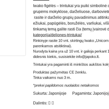
Iwako figėlės – trintukai yra puiki simbolinė
grupėms mokyklose, darželiuose, darbovietėse
rasite ir darželio grupių pavadinimus atitinka
ežiukai, papūgėlės, boružėlės, varliukai, viš
tinkamą temą galite rasti čia (temų įvairovė 
kategorija/deliones-trintukai/
Rinkinyje rasite 10 vnt. skirtingų Iwako „Unicorn 
parenkamos atsitiktinai).
Nurodyta kaina yra už 10 vnt. ir galioja perkant 
didesnis kiekis
,
susisiekite info@japoko.lt.
Trintukai yra pagaminti iš minkštos aukštos kok
Produktas pažymėtas
CE
ženklu.
Tinka vaikams nuo 3 m.
*prekei papildomos nuolaidos netaikomos
Sukurta:
Japonijoje
Pagaminta:
Japonijo
Dalintis: