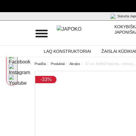
Sukurta Japo
KOKYBIŠK
JAPONIŠK
LAQ KONSTRUKTORIAI
ŽAISLAI KŪDIKI
Pradžia
Produktai
Akcijos
10 vnt. IWAKO figūrėlių – trintukų
-33%