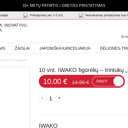
10+ METŲ PATIRTIS I GREITAS PRISTATYMAS
nijoje
Pristatymas per 1-2 d.d.
Nemokamas pristatymas nuo 
A, INOVATYVU,
A
Iki 
AMS
ŽAISLAI
JAPONIŠKA KANCELIARIJA
DĖLIONĖS-TR
 „Unicorn & Pegasus”
10 vnt. IWAKO figūrėlių – trintukų
10.00 €
14.90 €
PIRKTI
-
+
IWAKO