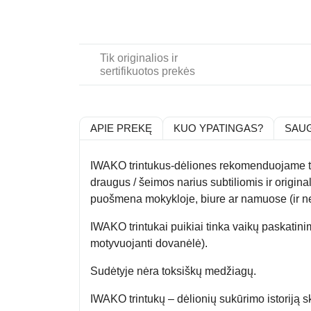
Tik originalios ir
sertifikuotos prekės
APIE PREKĘ
KUO YPATINGAS?
SAU
IWAKO trintukus-dėliones rekomenduojame tiem
draugus / šeimos narius subtiliomis ir origina
puošmena mokykloje, biure ar namuose (ir ne
IWAKO trintukai puikiai tinka vaikų paskatini
motyvuojanti dovanėlė).
Sudėtyje nėra toksiškų medžiagų.
IWAKO trintukų – dėlionių sukūrimo istoriją sk