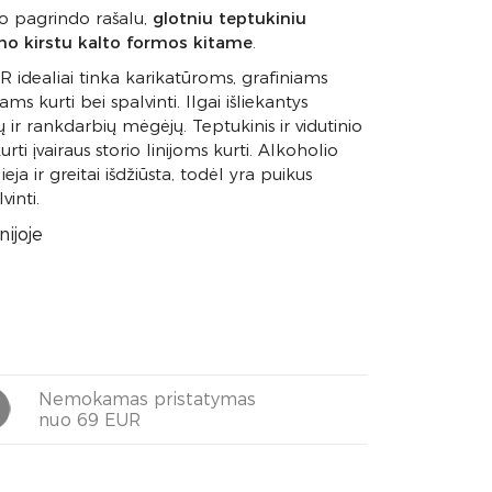
io pagrindo rašalu,
glotniu teptukiniu
umo kirstu kalto formos kitame
.
ealiai tinka karikatūroms, grafiniams
s kurti bei spalvinti. Ilgai išliekantys
 ir rankdarbių mėgėjų. Teptukinis ir vidutinio
ti įvairaus storio linijoms kurti. Alkoholio
ja ir greitai išdžiūsta, todėl yra puikus
inti.
ijoje
Nemokamas pristatymas
nuo 69 EUR