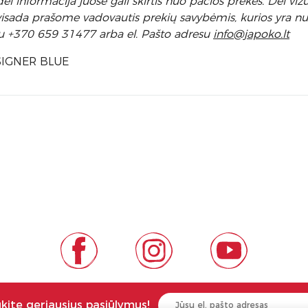
 informacija juose gali skirtis nuo pačios prekės. Dėl vizu
l visada prašome vadovautis prekių savybėmis, kurios yra 
u +370 659 31477 arba el. Pa
što adresu
info
@japoko.lt
IGNER BLUE
ukite geriausius pasiūlymus!