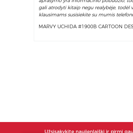
aprašymo yra informacinio pobūdžio, todėl
gali atrodyti kitaip negu realybėje, todė
klausimams susisiekite su mumis telefon
MARVY UCHIDA #1900B CARTOON DES
Užsisakykite naujienlaiškį ir pirmi ga