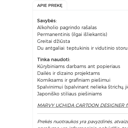
APIE PREKĘ
Savybės:
Alkoholio pagrindo rašalas
Permanentinis (ilgai išliekantis)
Greitai džiūsta
Du antgaliai: teptukinis ir vidutinio sto
Tinka naudoti:
Kūrybiniams darbams ant popieriaus
Dailės ir dizaino projektams
Komiksams ir grafiniam piešimui
Spalvinimui (spalvinant nelieka štrichų, j
Japoniško stiliaus piešiniams
MARVY UCHIDA CARTOON DESIGNER floma
Prek
ės nuotraukos yra pavyzdinės,
atvaizd