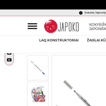
Sukurta Japonij
KOKYBIŠK
JAPONIŠ
LAQ KONSTRUKTORIAI
ŽAISLAI K
Pradžia
Produktai
Japoniška kanceliarija
Dvipusis floma