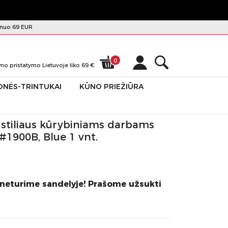
nuo 69 EUR
0
mo pristatymo Lietuvoje liko
69
€
ONĖS-TRINTUKAI
KŪNO PRIEŽIŪRA
0B, Blue 1 vnt.
o stiliaus kūrybiniams darbams
#1900B, Blue 1 vnt.
 neturime sandelyje! Prašome užsukti