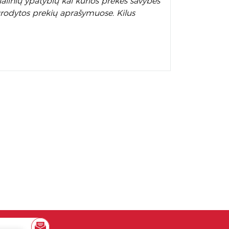
alinių ypatybių kai kurios prekės savybės
nurodytos prekių aprašymuose. Kilus