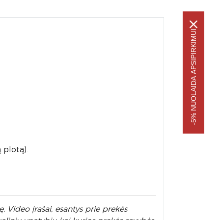
-5% NUOLAIDA APSIPIRKIMUI
 plotą).
. Video įrašai, esantys prie prekės