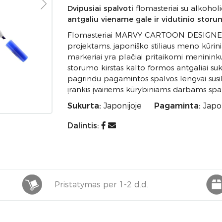
Dvipusiai spalvoti
flomasteriai su alkohol
antgaliu viename gale ir vidutinio stor
Flomasteriai MARVY CARTOON DESIGNER id
projektams, japoniško stiliaus meno kūriniam
markeriai yra plačiai pritaikomi menininkų
storumo kirstas kalto formos antgaliai sukur
pagrindu pagamintos spalvos lengvai susilie
įrankis įvairiems kūrybiniams darbams spalv
Sukurta:
Japonijoje
Pagaminta:
Japon
Dalintis:
Pristatymas per 1-2 d.d.