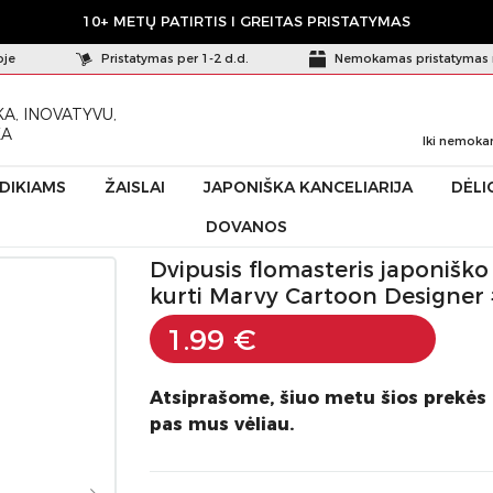
10+ METŲ PATIRTIS I GREITAS PRISTATYMAS
oje
Pristatymas per 1-2 d.d.
Nemokamas pristatymas 
A, INOVATYVU,
KA
Iki nemoka
ŪDIKIAMS
ŽAISLAI
JAPONIŠKA KANCELIARIJA
DĖLI
DOVANOS
steris japoniško stiliaus kūrybiniams darbams kurti Marvy Cartoon Designer #190
Dvipusis flomasteris japonišk
kurti Marvy Cartoon Designer 
1.99 €
Atsiprašome, šiuo metu šios prekės
pas mus vėliau.