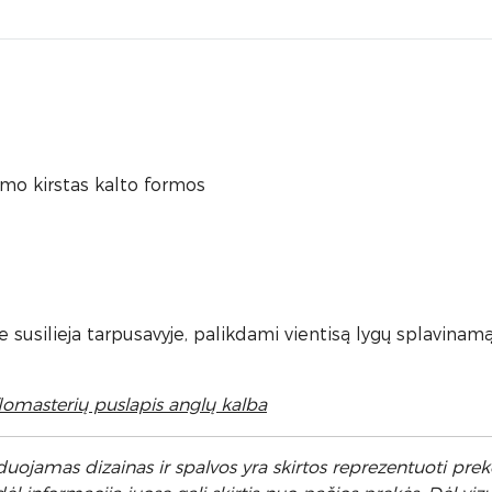
rumo kirstas kalto formos
ie susilieja tarpusavyje, palikdami vientisą lygų splavinamą
sterių puslapis anglų kalba
uojamas dizainas ir spalvos yra skirtos reprezentuoti prekę