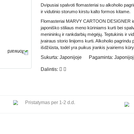
Dvipusiai spalvoti
flomasteriai su alkoholio pagr
ir vidutinio storumo kirstu kalto formos kitame
.
Flomasteriai MARVY CARTOON DESIGNER idealia
japoniško stiliaus meno kūriniams kurti bei spalvin
menininkų ir rankdarbių mėgėjų. Teptukinis ir vid
įvairaus storio linijoms kurti. Alkoholio pagrindu 
išdžiūsta, todėl yra puikus įrankis įvairiems kū
Sukurta:
Japonijoje
Pagaminta:
Japonijo
Dalintis:
Pristatymas per 1-2 d.d.