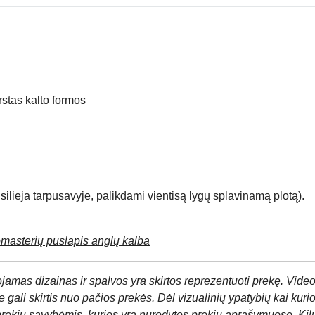
irstas kalto formos
usilieja tarpusavyje, palikdami vientisą lygų splavinamą plotą).
erių puslapis anglų kalba
jamas dizainas ir spalvos yra skirtos reprezentuoti prekę. Video
 gali skirtis nuo pačios prekės. Dėl vizualinių ypatybių kai kuri
prekių savybėmis, kurios yra nurodytos prekių aprašymuose. Kil