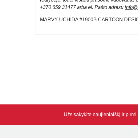
+370 659 31477 arba el. Pa
što adresu
info
@j
MARVY UCHIDA #1900B CARTOON DESI
Užsisakykite naujienlaiškį ir pirm