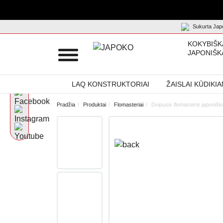
Sukurta Japo
KOKYBIŠK
JAPONIŠK
LAQ KONSTRUKTORIAI
ŽAISLAI KŪDIKI
Pradžia
Produktai
Flomasteriai
Dvipusis flomasteris japoniš