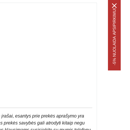
-5% NUOLAIDA APSIPIRKIMUI
 įrašai, esantys prie prekės aprašymo yra
os prekės savybės gali atrodyti kitaip negu
us klausimams susisiekite su mumis telefonu