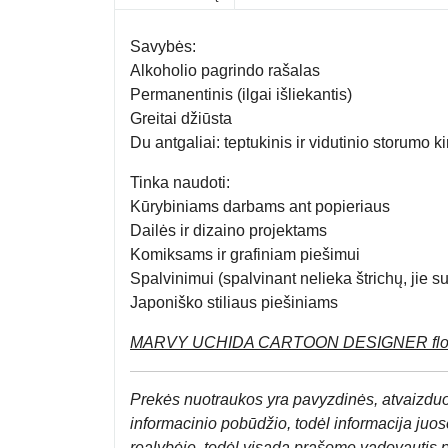
Savybės:
Alkoholio pagrindo rašalas
Permanentinis (ilgai išliekantis)
Greitai džiūsta
Du antgaliai: teptukinis ir vidutinio storumo k
Tinka naudoti:
Kūrybiniams darbams ant popieriaus
Dailės ir dizaino projektams
Komiksams ir grafiniam piešimui
Spalvinimui (spalvinant nelieka štrichų, jie s
Japoniško stiliaus piešiniams
MARVY UCHIDA CARTOON DESIGNER flomast
Prek
ės nuotraukos yra pavyzdinės,
atvaizduo
informacinio pobūdžio, todėl informacija juose
realybėje, todėl visada prašome vadovautis 