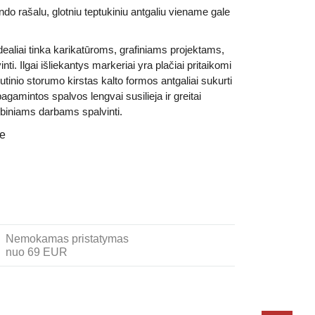
indo rašalu,
glotniu teptukiniu antgaliu viename gale
i tinka karikatūroms, grafiniams projektams,
ti. Ilgai išliekantys markeriai yra plačiai pritaikomi
utinio storumo kirstas kalto formos antgaliai sukurti
pagamintos spalvos lengvai susilieja ir greitai
rybiniams darbams spalvinti.
je
Nemokamas pristatymas
nuo 69 EUR