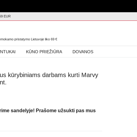
69 EUR
0
nemokamo pristatymo Lietuvoje liko
69
€
INTUKAI
KŪNO PRIEŽIŪRA
DOVANOS
liaus kūrybiniams darbams kurti Marvy
nt.
urime sandelyje! Prašome užsukti pas mus