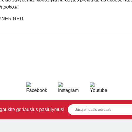
apoko.lt
GNER RED
i gaukite geriausius pasiūlymus!