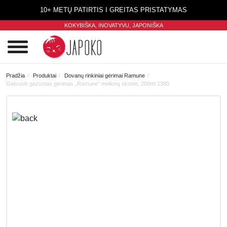
10+ METŲ PATIRTIS I GREITAS PRISTATYMAS
KOKYBIŠKA, INOVATYVU,
JAPONIŠKA
0
Pradžia
Produktai
Dovanų rinkiniai gėrimai Ramune
Gaivusis gazuotas gėrimas „Ramune” melionų skonio, 200ml 1380