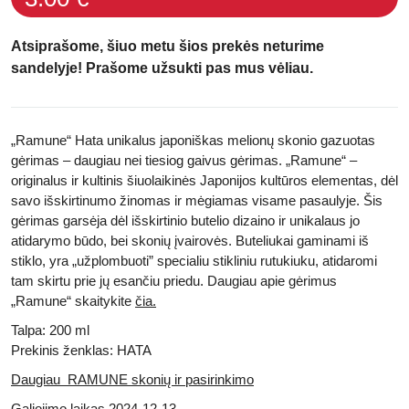
Atsiprašome, šiuo metu šios prekės neturime
sandelyje! Prašome užsukti pas mus vėliau.
„Ramune“ Hata unikalus japoniškas melionų skonio gazuotas
gėrimas – daugiau nei tiesiog gaivus gėrimas. „Ramune“ –
originalus ir kultinis šiuolaikinės Japonijos kultūros elementas, dėl
savo išskirtinumo žinomas ir mėgiamas visame pasaulyje.
Šis
gėrimas garsėja dėl išskirtinio butelio dizaino ir unikalaus jo
atidarymo būdo, bei skonių įvairovės.
Buteliukai gaminami iš
stiklo, yra „užplombuoti” specialiu stikliniu rutukiuku, atidaromi
tam skirtu prie jų esančiu priedu. Daugiau apie gėrimus
„Ramune“ skaitykite
čia.
Talpa: 200 ml
Prekinis ženklas: HATA
Daugiau RAMUNE skonių ir pasirinkimo
Galiojimo laikas 2024-12-13