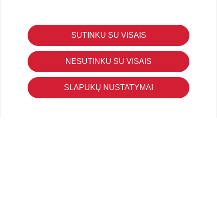
SUTINKU SU VISAIS
KLIENTŲ APTARNAVIMAS
Pirkimo – pardavimo taisyklės
NESUTINKU SU VISAIS
Pristatymas ir grąžinimas
Apmokėjimo būdai
SLAPUKŲ NUSTATYMAI
Kokybės ir saugumo standartai
Privatumo taisyklės
NAUDINGA ŽINOTI
Tinklaraštis
Kodomo edukacijos
Kūrybinės dirbtuvės
LaQ konkursas
LaQ konstravimo schemos
Ugdymo įstaigoms
Kur įsigyti
Didmena