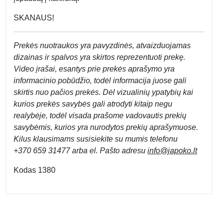
SKANAUS!
Prek
ės nuotraukos yra pavyzdinės,
atvaizduojamas
dizainas ir spalvos yra skirtos reprezentuoti prekę.
Video įrašai, esantys prie prekės aprašymo yra
informacinio pobūdžio, todėl informacija juose gali
skirtis nuo pačios prekės. Dėl vizualinių ypatybių kai
kurios prekės savybės gali atrodyti kitaip negu
realybėje, todėl visada prašome vadovautis prekių
savybėmis, kurios yra nurodytos prekių aprašymuose.
Kilus klausimams susisiekite su mumis telefonu
+370 659 31477 arba el. Pa
što adresu
info
@japoko.lt
Kodas 1380