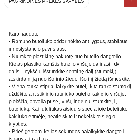
PAGRINDINĖS PREKĖS SAVYBĖS
Kaip naudoti:
• Ramune buteliuką atidarinėkite ant lygaus, stabilaus
ir neslystančio paviršiaus.
• Nuimkite plastikinę pakuotę nuo butelio dangtelio.
Kietas plastiko kamštis butelio viršuje dalinasi į dvi
dalis – nykščiu išstumkite centrinę dalį (stūmoklį),
atskirdami ją nuo išorinio žiedo. Išorinį žiedą išmeskite.
• Viena ranka stipriai laikykite butelį, kita ranka stūmoklį
uždėkite ant stiklinio rutuliuko butelio kaklelio viršuje,
plokščia, apvalia puse į viršų ir delnu įstumkite jį į
buteliuką. Kai rutuliukas atsidurs specialioje buteliuko
kakliuko ertmėje, neatleiskite ir nekeiskite slėgio
krypties.
• Prieš gerdami kelias sekundes palaikykite dangtelį
įspaustą į kakliuką.