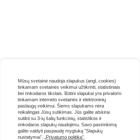
Mūsų svetainė naudoja slapukus (angl. cookies)
tinkamam svetainės veikimui užtikrinti, statistiniais
bei rinkodaros tikslais. Būtini slapukai yra privalomi
tinkamam interneto svetainės ir elektroninių
paslaugų veikimui. Šiems slapukams nėra
reikalingas Jūsų sutikimas. Jūs galite atskirai
sutikti su 3-ių šalių funkcinių, statistikos ir
Užsisakykite naujienlaiškį ir pirmi gaukite geriausius
rinkodaros slapukų naudojimu. Savo pasirinkimą
pasiūlymus!
galite valdyti paspaudę mygtuką "Slapukų
nustatymai".
„Privatumo politika"
.