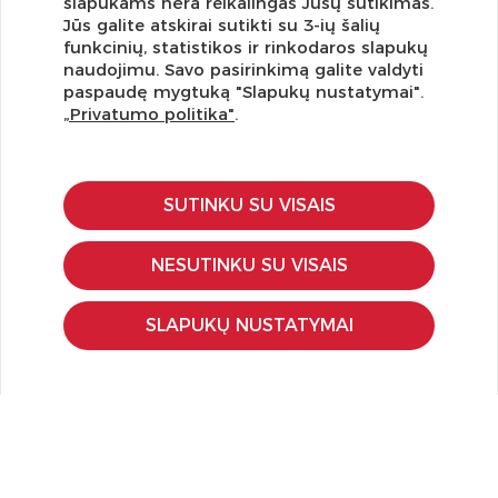
slapukams nėra reikalingas Jūsų sutikimas.
Jūs galite atskirai sutikti su 3-ių šalių
funkcinių, statistikos ir rinkodaros slapukų
Užsisakykite naujienlaiškį ir pirmi gaukite geriausius
naudojimu. Savo pasirinkimą galite valdyti
pasiūlymus!
paspaudę mygtuką "Slapukų nustatymai".
„Privatumo politika"
.
SUTINKU SU VISAIS
KLIENTŲ APTARNAVIMAS
Pirkimo – pardavimo taisyklės
NESUTINKU SU VISAIS
Pristatymas ir grąžinimas
Apmokėjimo būdai
SLAPUKŲ NUSTATYMAI
Kokybės ir saugumo standartai
Privatumo taisyklės
NAUDINGA ŽINOTI
Tinklaraštis
Kodomo edukacijos
Kūrybinės dirbtuvės