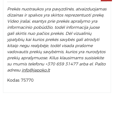
Prek
ės nuotraukos yra pavyzdinės,
atvaizduojamas
dizainas ir spalvos yra skirtos reprezentuoti prekę.
Video įrašai, esantys prie prekės aprašymo yra
informacinio pobūdžio, todėl informacija juose
gali skirtis nuo pačios prekės. Dėl vizualinių
ypatybių kai kurios prekės savybės gali atrodyti
kitaip negu realybėje, todėl visada prašome
vadovautis prekių savybėmis, kurios yra nurodytos
prekių aprašymuose. Kilus klausimams susisiekite
su mumis telefonu +370 659 31477 arba el. Pa
što
adresu
info
@japoko.lt
Kodas 75770