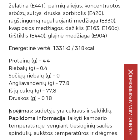
želatina (E441), palmių aliejus, koncentruotos
arbūzų sultys, druska, sorbitolis (E420),
rūgštingumą reguliuojanti medžiaga (E330),
kvapiosios medžiagos, dažiklis (E163, E160c),
tirštiklis (E440), glajinė medžiaga (E904)
Energetinė vertė: 1331kJ / 318kcal
Proteinų (g) – 4,4
Riebalų (g) – 0,4
Sočiųjų riebalų (g) – 0
-5% NUOLAIDA APSIPIRKIMUI
Angliavandenių (g) – 77,8
Iš jų cukrų (g) – 77,8
Druskos (g) – 0,18
Įspėjimas:
sudėtyje yra cukraus ir saldiklių.
Papildoma informacija
: laikyti kambario
temperatūroje, vengiant tiesioginių saulės
spindulių, aukštos temperatūros ir drėgmės.