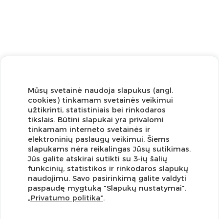
Mūsų svetainė naudoja slapukus (angl.
cookies) tinkamam svetainės veikimui
užtikrinti, statistiniais bei rinkodaros
tikslais. Būtini slapukai yra privalomi
tinkamam interneto svetainės ir
elektroninių paslaugų veikimui. Šiems
slapukams nėra reikalingas Jūsų sutikimas.
Jūs galite atskirai sutikti su 3-ių šalių
funkcinių, statistikos ir rinkodaros slapukų
Užsisakykite naujienlaiškį ir pirmi gaukite geriausius
naudojimu. Savo pasirinkimą galite valdyti
pasiūlymus!
paspaudę mygtuką "Slapukų nustatymai".
„Privatumo politika"
.