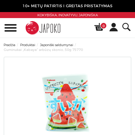
10+ METŲ PATIRTIS I GREITAS PRISTATYMAS
KOKYBIŠKA, INOVATYVU,
JAPONIŠKA
0
Pradžia
Produktai
Japoniški saldumynai
Guminukai „Kabaya” arbūzų skonio, 50g 75770