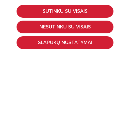
SUTINKU SU VISAIS
KLIENTŲ APTARNAVIMAS
Pirkimo – pardavimo taisyklės
NESUTINKU SU VISAIS
Pristatymas ir grąžinimas
Apmokėjimo būdai
SLAPUKŲ NUSTATYMAI
Kokybės ir saugumo standartai
Privatumo taisyklės
NAUDINGA ŽINOTI
Tinklaraštis
Kodomo edukacijos
Kūrybinės dirbtuvės
LaQ konkursas
LaQ konstravimo schemos
Ugdymo įstaigoms
Kur įsigyti
Didmena
APIE PREKĖS ŽENKLUS