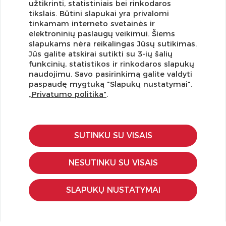
užtikrinti, statistiniais bei rinkodaros
tikslais. Būtini slapukai yra privalomi
tinkamam interneto svetainės ir
elektroninių paslaugų veikimui. Šiems
slapukams nėra reikalingas Jūsų sutikimas.
Jūs galite atskirai sutikti su 3-ių šalių
funkcinių, statistikos ir rinkodaros slapukų
Užsisakykite naujienlaiškį ir pirmi gaukite geriausius
naudojimu. Savo pasirinkimą galite valdyti
pasiūlymus!
paspaudę mygtuką "Slapukų nustatymai".
„Privatumo politika"
.
SUTINKU SU VISAIS
KLIENTŲ APTARNAVIMAS
Pirkimo – pardavimo taisyklės
NESUTINKU SU VISAIS
Pristatymas ir grąžinimas
Apmokėjimo būdai
SLAPUKŲ NUSTATYMAI
Kokybės ir saugumo standartai
Privatumo taisyklės
NAUDINGA ŽINOTI