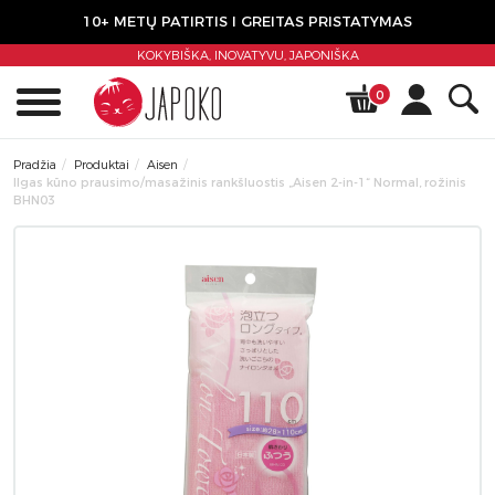
10+ METŲ PATIRTIS I GREITAS PRISTATYMAS
KOKYBIŠKA, INOVATYVU,
JAPONIŠKA
0
Pradžia
Produktai
Aisen
Ilgas kūno prausimo/masažinis rankšluostis „Aisen 2-in-1“ Normal, rožinis
BHN03