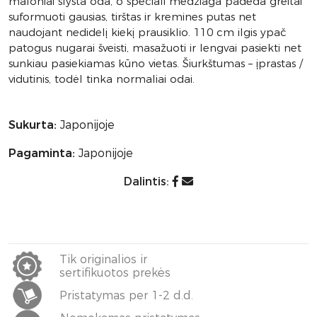
maloniai slysta oda, o speciali medžiaga padeda greitai
suformuoti gausias, tirštas ir kremines putas net
naudojant nedidelį kiekį prausiklio. 110 cm ilgis ypač
patogus nugarai šveisti, masažuoti ir lengvai pasiekti net
sunkiau pasiekiamas kūno vietas. Šiurkštumas – įprastas /
vidutinis, todėl tinka normaliai odai.
Sukurta:
Japonijoje
Pagaminta:
Japonijoje
Dalintis:
Tik originalios ir
sertifikuotos prekės
Pristatymas per 1-2 d.d.