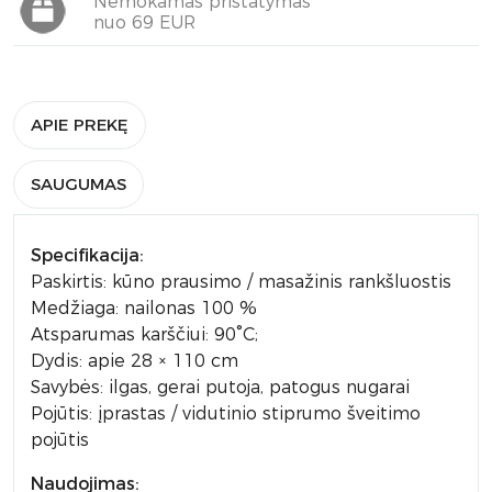
Nemokamas pristatymas
nuo 69 EUR
APIE PREKĘ
SAUGUMAS
Specifikacija:
Paskirtis: kūno prausimo / masažinis rankšluostis
Medžiaga: nailonas 100 %
Atsparumas karščiui: 90°C;
Dydis: apie 28 × 110 cm
Savybės: ilgas, gerai putoja, patogus nugarai
Pojūtis: įprastas / vidutinio stiprumo šveitimo
pojūtis
Naudojimas: