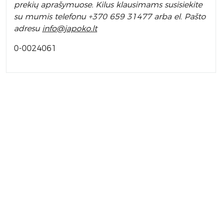
prekių aprašymuose. Kilus klausimams susisiekite
su mumis telefonu +370 659 31477 arba el. Pa
što
adresu
info
@japoko.lt
0-0024061