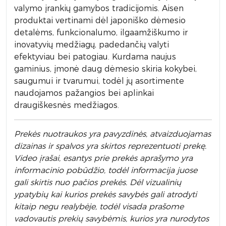
valymo įrankių gamybos tradicijomis. Aisen
produktai vertinami dėl japoniško dėmesio
detalėms, funkcionalumo, ilgaamžiškumo ir
inovatyvių medžiagų, padedančių valyti
efektyviau bei patogiau. Kurdama naujus
gaminius, įmonė daug dėmesio skiria kokybei,
saugumui ir tvarumui, todėl jų asortimente
naudojamos pažangios bei aplinkai
draugiškesnės medžiagos.
Prek
ės nuotraukos yra pavyzdinės,
atvaizduojamas
dizainas ir spalvos yra skirtos reprezentuoti prekę.
Video įrašai, esantys prie prekės aprašymo yra
informacinio pobūdžio, todėl informacija juose
gali skirtis nuo pačios prekės. Dėl vizualinių
ypatybių kai kurios prekės savybės gali atrodyti
kitaip negu realybėje, todėl visada prašome
vadovautis prekių savybėmis, kurios yra nurodytos