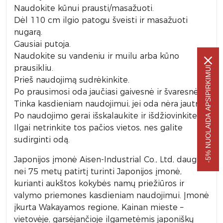
Naudokite kūnui prausti/masažuoti.
Dėl 110 cm ilgio patogu šveisti ir masažuoti
nugarą.
Gausiai putoja.
Naudokite su vandeniu ir muilu arba kūno
prausikliu.
-5% NUOLAIDA APSIPIRKIMUI
Prieš naudojimą sudrėkinkite.
Po prausimosi oda jaučiasi gaivesnė ir švaresnė.
Tinka kasdieniam naudojimui, jei oda nėra jautri.
Po naudojimo gerai išskalaukite ir išdžiovinkite.
Ilgai netrinkite tos pačios vietos, nes galite
sudirginti odą.
Japonijos įmonė Aisen-Industrial Co., Ltd, daugiau
nei 75 metų patirtį turinti Japonijos įmonė,
kurianti aukštos kokybės namų priežiūros ir
valymo priemones kasdieniam naudojimui. Įmonė
įkurta Wakayamos regione, Kainan mieste –
vietovėje, garsėjančioje ilgametėmis japoniškų