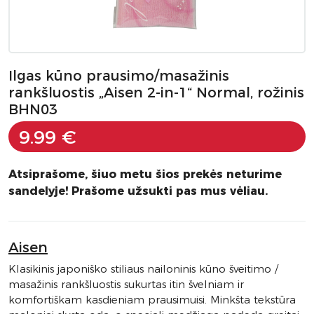
Ilgas kūno prausimo/masažinis
rankšluostis „Aisen 2-in-1“ Normal, rožinis
BHN03
9.99 €
Atsiprašome, šiuo metu šios prekės neturime
sandelyje! Prašome užsukti pas mus vėliau.
Aisen
Klasikinis japoniško stiliaus nailoninis kūno šveitimo /
masažinis rankšluostis sukurtas itin švelniam ir
komfortiškam kasdieniam prausimuisi. Minkšta tekstūra