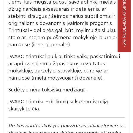
-5% NUOLAIDA APSIPIRKIMUI
tiems, kas mėgsta puošti savo aplinką mielais, akį
džiuginančiais aksesuarais ir detalėmis, ar
stebinti draugus / šeimos narius subtiliomis ir
originaliomis dovanomis įvairiomis progomis.
Trintukai – dėlionės gali būti mylimu žaisliuku,
stalo ar intejero puošmena mokykloje, biure ar
namuose (ir netgi penale!).
IWAKO trintukai puikiai tinka vaikų paskatinimui
ar apdovanojimui už pasiektus rezultatus
mokykloje, darželyje, stovykloje, būrelyje ar
namuose (miela motyvuojanti dovanėlė).
Sudėtyje nėra toksiškų medžiagų.
IWAKO trintukų – dėlionių sukūrimo istoriją
skaitykite
čia.
Prek
ės nuotraukos yra pavyzdinės,
atvaizduojamas
dizainas ir spalvos yra skirtos reprezentuoti prekę.