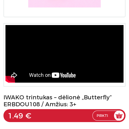
IWAKO trintukas – dėlionė „Butterfly”
ERBDOU108 / Amžius: 3+
1.49 €
PIRKTI