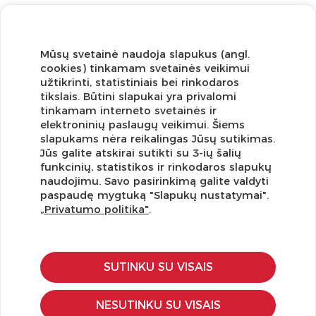
Mūsų svetainė naudoja slapukus (angl.
cookies) tinkamam svetainės veikimui
užtikrinti, statistiniais bei rinkodaros
tikslais. Būtini slapukai yra privalomi
tinkamam interneto svetainės ir
elektroninių paslaugų veikimui. Šiems
slapukams nėra reikalingas Jūsų sutikimas.
Jūs galite atskirai sutikti su 3-ių šalių
funkcinių, statistikos ir rinkodaros slapukų
Užsisakykite naujienlaiškį ir pirmi gaukite geriausius
naudojimu. Savo pasirinkimą galite valdyti
pasiūlymus!
paspaudę mygtuką "Slapukų nustatymai".
„Privatumo politika"
.
SUTINKU SU VISAIS
KLIENTŲ APTARNAVIMAS
Pirkimo – pardavimo taisyklės
NESUTINKU SU VISAIS
Pristatymas ir grąžinimas