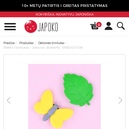
10+ METŲ PATIRTIS I GREITAS PRISTATYMAS
KOKYBIŠKA, INOVATYVU,
JAPONIŠKA
0
Pradžia
Produktai
Dėlionės-trintukai
IWAKO trintukas – dėlionė „Butterfly” ERBDOU108