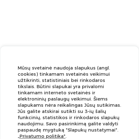
Mūsų svetainė naudoja slapukus (angl.
cookies) tinkamam svetainės veikimui
užtikrinti, statistiniais bei rinkodaros
tikslais. Būtini slapukai yra privalomi
tinkamam interneto svetainės ir
elektroninių paslaugų veikimui. Šiems
slapukams nėra reikalingas Jūsų sutikimas.
Jūs galite atskirai sutikti su 3-ių šalių
funkcinių, statistikos ir rinkodaros slapukų
Užsisakykite naujienlaiškį ir pirmi gaukite geriausius
naudojimu. Savo pasirinkimą galite valdyti
pasiūlymus!
paspaudę mygtuką "Slapukų nustatymai".
„Privatumo politika"
.