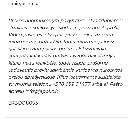
skaitykite
čia.
Prek
ės nuotraukos yra pavyzdinės,
atvaizduojamas
dizainas ir spalvos yra skirtos reprezentuoti prekę.
Video įrašai, esantys prie prekės aprašymo yra
informacinio pobūdžio, todėl informacija juose
gali skirtis nuo pačios prekės. Dėl vizualinių
ypatybių kai kurios prekės savybės gali atrodyti
kitaip negu realybėje, todėl visada prašome
vadovautis prekių savybėmis, kurios yra nurodytos
prekių aprašymuose. Kilus klausimams susisiekite
su mumis telefonu +370 659 31477 arba el. Pa
što
adresu
info
@japoko.lt
ERBDOU053