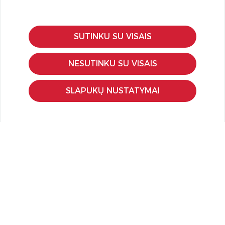
SUTINKU SU VISAIS
KLIENTŲ APTARNAVIMAS
Pirkimo – pardavimo taisyklės
NESUTINKU SU VISAIS
Pristatymas ir grąžinimas
Apmokėjimo būdai
SLAPUKŲ NUSTATYMAI
Kokybės ir saugumo standartai
Privatumo taisyklės
NAUDINGA ŽINOTI
Tinklaraštis
Kodomo edukacijos
Kūrybinės dirbtuvės
LaQ konkursas
LaQ konstravimo schemos
Ugdymo įstaigoms
Kur įsigyti
Didmena