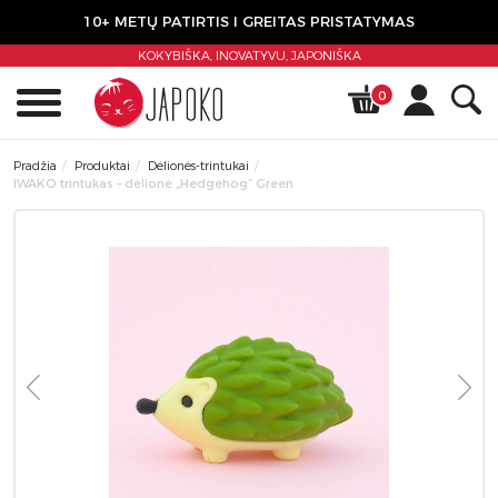
10+ METŲ PATIRTIS I GREITAS PRISTATYMAS
KOKYBIŠKA, INOVATYVU,
JAPONIŠKA
0
Pradžia
Produktai
Dėlionės-trintukai
IWAKO trintukas – dėlionė „Hedgehog” Green