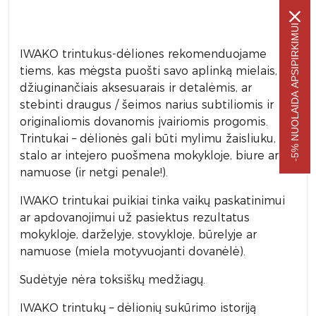
-5% NUOLAIDA APSIPIRKIMUI
IWAKO trintukus-dėliones rekomenduojame
tiems, kas mėgsta puošti savo aplinką mielais, akį
džiuginančiais aksesuarais ir detalėmis, ar
stebinti draugus / šeimos narius subtiliomis ir
originaliomis dovanomis įvairiomis progomis.
Trintukai – dėlionės gali būti mylimu žaisliuku,
stalo ar intejero puošmena mokykloje, biure ar
namuose (ir netgi penale!).
IWAKO trintukai puikiai tinka vaikų paskatinimui
ar apdovanojimui už pasiektus rezultatus
mokykloje, darželyje, stovykloje, būrelyje ar
namuose (miela motyvuojanti dovanėlė).
Sudėtyje nėra toksiškų medžiagų.
IWAKO trintukų – dėlionių sukūrimo istoriją