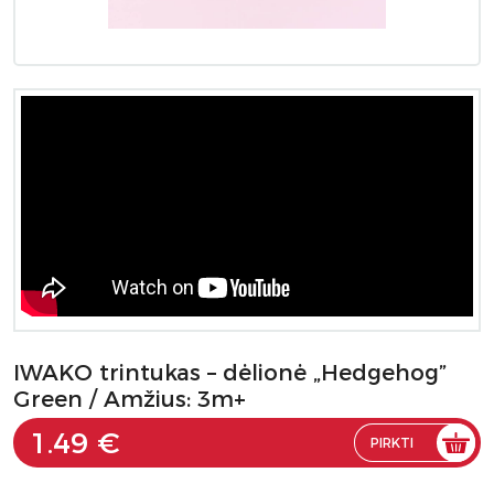
IWAKO trintukas – dėlionė „Hedgehog”
Green / Amžius: 3m+
1.49 €
PIRKTI