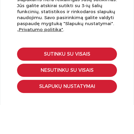
Jūs galite atskirai sutikti su 3-ių šalių
funkcinių, statistikos ir rinkodaros slapukų
Užsisakykite naujienlaiškį ir pirmi gaukite geriausius
naudojimu. Savo pasirinkimą galite valdyti
pasiūlymus!
paspaudę mygtuką "Slapukų nustatymai".
„Privatumo politika"
.
SUTINKU SU VISAIS
KLIENTŲ APTARNAVIMAS
Pirkimo – pardavimo taisyklės
NESUTINKU SU VISAIS
Pristatymas ir grąžinimas
Apmokėjimo būdai
SLAPUKŲ NUSTATYMAI
Kokybės ir saugumo standartai
Privatumo taisyklės
NAUDINGA ŽINOTI
Tinklaraštis
Kodomo edukacijos
Kūrybinės dirbtuvės