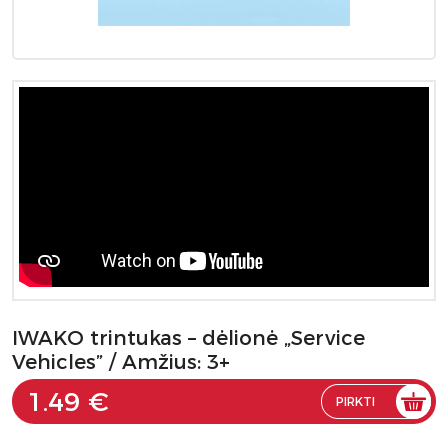
IWAKO trintukas – dėlionė „Service
Vehicles” / Amžius: 3+
1.49 €
PIRKTI