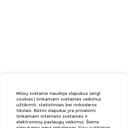
Mūsų svetainė naudoja slapukus (angl.
cookies) tinkamam svetainės veikimui
užtikrinti, statistiniais bei rinkodaros
tikslais. Būtini slapukai yra privalomi
tinkamam interneto svetainės ir
elektroninių paslaugų veikimui. Šiems
slapukams nėra reikalingas Jūsų sutikimas.