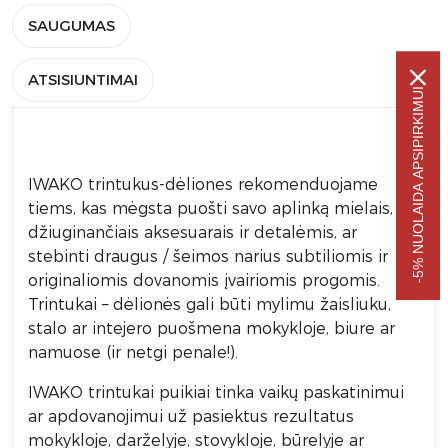
SAUGUMAS
ATSISIUNTIMAI
-5% NUOLAIDA APSIPIRKIMUI
IWAKO trintukus-dėliones rekomenduojame
tiems, kas mėgsta puošti savo aplinką mielais, akį
džiuginančiais aksesuarais ir detalėmis, ar
stebinti draugus / šeimos narius subtiliomis ir
originaliomis dovanomis įvairiomis progomis.
Trintukai – dėlionės gali būti mylimu žaisliuku,
stalo ar intejero puošmena mokykloje, biure ar
namuose (ir netgi penale!).
IWAKO trintukai puikiai tinka vaikų paskatinimui
ar apdovanojimui už pasiektus rezultatus
mokykloje, darželyje, stovykloje, būrelyje ar