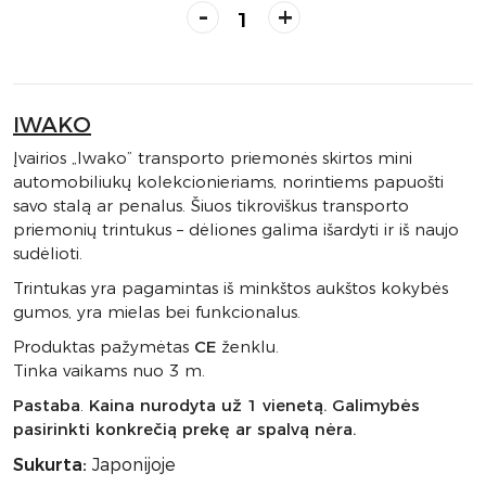
-
+
IWAKO
Įvairios „Iwako” transporto priemonės skirtos mini
automobiliukų kolekcionieriams, norintiems papuošti
savo stalą ar penalus. Šiuos tikroviškus transporto
priemonių trintukus – dėliones galima išardyti ir iš naujo
sudėlioti.
Trintukas yra pagamintas iš minkštos aukštos kokybės
gumos, yra mielas bei funkcionalus.
Produktas pažymėtas
CE
ženklu.
Tinka vaikams nuo 3 m.
Pastaba
.
Kaina nurodyta už 1 vienetą. Galimybės
pasirinkti konkrečią prekę ar spalvą nėra.
Sukurta:
Japonijoje