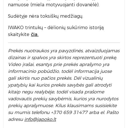
namuose (miela motyvuojanti dovanėlė).
Sudėtyje nėra toksiškų medžiagų.
IWAKO trintukų – dėlionių sukūrimo istoriją
skaitykite
čia.
Prek
ės nuotraukos yra pavyzdinės,
atvaizduojamas
dizainas ir spalvos yra skirtos reprezentuoti prekę.
Video įrašai, esantys prie prekės aprašymo yra
informacinio pobūdžio, todėl informacija juose
gali skirtis nuo pačios prekės. Dėl vizualinių
ypatybių kai kurios prekės savybės gali atrodyti
kitaip negu realybėje, todėl visada prašome
vadovautis prekių savybėmis, kurios yra nurodytos
prekių aprašymuose. Kilus klausimams susisiekite
su mumis telefonu +370 659 31477 arba el. Pa
što
adresu
info
@japoko.lt