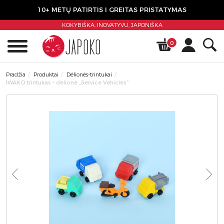
10+ METŲ PATIRTIS I GREITAS PRISTATYMAS
KOKYBIŠKA, INOVATYVU,
JAPONIŠKA
0
Pradžia
Produktai
Dėlionės-trintukai
IWAKO trintukas – dėlionė „Service Vehicles”