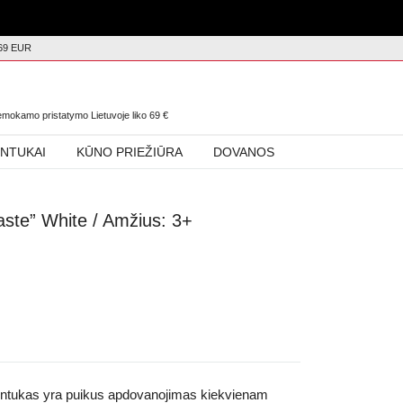
69 EUR
0
nemokamo pristatymo Lietuvoje liko
69
€
INTUKAI
KŪNO PRIEŽIŪRA
DOVANOS
aste” White / Amžius: 3+
trintukas yra puikus apdovanojimas kiekvienam