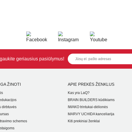
i gaukite geriausius pasiūlymus!
GA ŽINOTI
APIE PREKĖS ŽENKLUS
is
Kas yra LaQ?
dukacijos
BRAIN BUILDERS kūdikiams
 dirbtuvės
IWAKO trintukai-dėlionės
ursas
MARVY UCHIDA kanceliarija
travimo schemos
Kiti prekiniai ženklai
staigoms