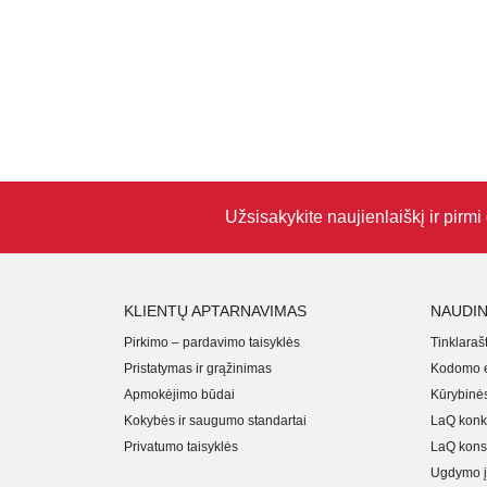
Užsisakykite naujienlaiškį ir pirm
KLIENTŲ APTARNAVIMAS
NAUDIN
Pirkimo – pardavimo taisyklės
Tinklarašt
Pristatymas ir grąžinimas
Kodomo e
Apmokėjimo būdai
Kūrybinės
Kokybės ir saugumo standartai
LaQ konk
Privatumo taisyklės
LaQ kons
Ugdymo į