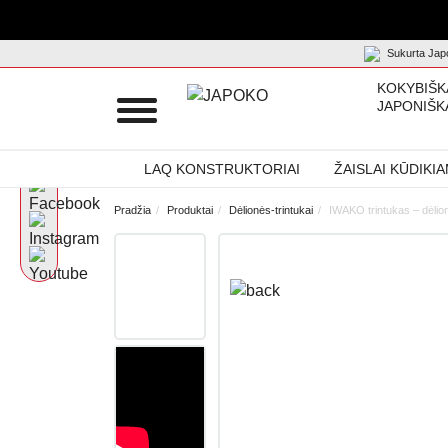
Sukurta Japo
KOKYBIŠK
JAPONIŠK
LAQ KONSTRUKTORIAI
ŽAISLAI KŪDIKI
Pradžia
Produktai
Dėlionės-trintukai
IWAKO trintukas – dėlio