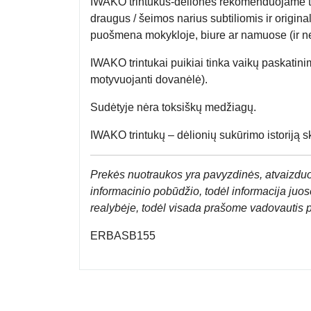
IWAKO trintukus-dėliones rekomenduojame tiem
draugus / šeimos narius subtiliomis ir origina
puošmena mokykloje, biure ar namuose (ir ne
IWAKO trintukai puikiai tinka vaikų paskatini
motyvuojanti dovanėlė).
Sudėtyje nėra toksiškų medžiagų.
IWAKO trintukų – dėlionių sukūrimo istoriją sk
Prek
ės nuotraukos yra pavyzdinės,
atvaizduo
informacinio pobūdžio, todėl informacija juose
realybėje, todėl visada prašome vadovautis 
ERBASB155