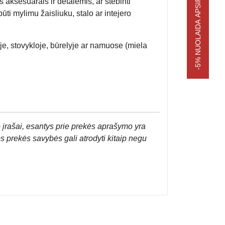
-5% NUOLAIDA APSIPIRKIMUI
aksesuarais ir detalėmis, ar stebinti
ūti mylimu žaisliuku, stalo ar intejero
je, stovykloje, būrelyje ar namuose (miela
 įrašai, esantys prie prekės aprašymo yra
os prekės savybės gali atrodyti kitaip negu