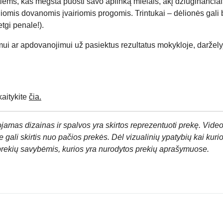
s, kas mėgsta puošti savo aplinką mielais, akį džiuginančiais 
liomis dovanomis įvairiomis progomis. Trintukai – dėlionės gali b
tgi penale!).
mui ar apdovanojimui už pasiektus rezultatus mokykloje, daržely
aitykite
čia.
jamas dizainas ir spalvos yra skirtos reprezentuoti prekę. Video
 gali skirtis nuo pačios prekės. Dėl vizualinių ypatybių kai kuri
prekių savybėmis, kurios yra nurodytos prekių aprašymuose.