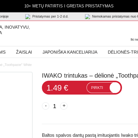
10+ METŲ PATIRTIS I GREITAS PRISTATYMAS
nijoje
Pristatymas per 1-2 d.d.
Nemokamas pristatymas nuo 
A, INOVATYVU,
A
Iki 
AMS
ŽAISLAI
JAPONIŠKA KANCELIARIJA
DĖLIONĖS-TR
nė „Toothpaste” White
IWAKO trintukas – dėlionė „Toothp
1.49 €
PIRKTI
-
+
Baltos spalvos dantų pastą imituojantis Iwako 