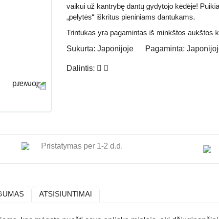
vaikui už kantrybę dantų gydytojo kėdėje! Puiki
„pelytės“ iškritus pieniniams dantukams.
Trintukas yra pagamintas iš minkštos aukštos 
Sukurta:
Japonijoje
Pagaminta:
Japonijo
Dalintis:
Pristatymas per 1-2 d.d.
GUMAS
ATSISIUNTIMAI