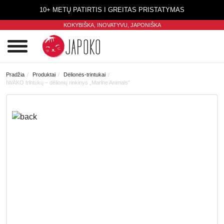
10+ METŲ PATIRTIS I GREITAS PRISTATYMAS
KOKYBIŠKA, INOVATYVU,
JAPONIŠKA
0
Pradžia
Produktai
Dėlionės-trintukai
IWAKO trintukų – dėlionių rinkinys „Marine Animals”