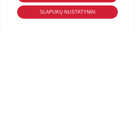
Apmokėjimo būdai
Kokybės ir saugumo standartai
SLAPUKŲ NUSTATYMAI
Privatumo taisyklės
NAUDINGA ŽINOTI
Tinklaraštis
Kodomo edukacijos
Kūrybinės dirbtuvės
LaQ konkursas
LaQ konstravimo schemos
Ugdymo įstaigoms
Kur įsigyti
Didmena
APIE PREKĖS ŽENKLUS
Kas yra LaQ?
BRAIN BUILDERS kūdikiams
IWAKO trintukai-dėlionės
MARVY UCHIDA kanceliarija
Kiti prekiniai ženklai