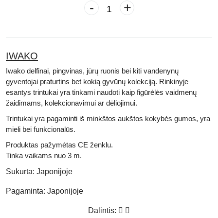
-
+
IWAKO
Iwako delfinai, pingvinas, jūrų ruonis bei kiti vandenynų
gyventojai praturtins bet kokią gyvūnų kolekciją. Rinkinyje
esantys trintukai yra tinkami naudoti kaip figūrėlės vaidmenų
žaidimams, kolekcionavimui ar dėliojimui.
Trintukai yra pagaminti iš minkštos aukštos kokybės gumos, yra
mieli bei funkcionalūs.
Produktas pažymėtas
CE
ženklu.
Tinka vaikams nuo 3 m.
Sukurta:
Japonijoje
Pagaminta:
Japonijoje
Dalintis: