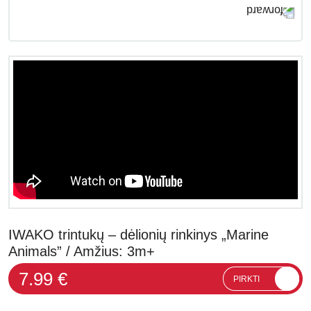
IWAKO trintukų – dėlionių rinkinys „Marine
Animals” / Amžius: 3m+
7.99 €
PIRKTI