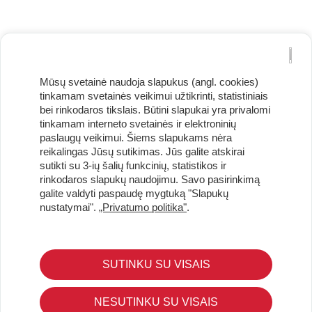
Mūsų svetainė naudoja slapukus (angl. cookies)
tinkamam svetainės veikimui užtikrinti, statistiniais
bei rinkodaros tikslais. Būtini slapukai yra privalomi
tinkamam interneto svetainės ir elektroninių
paslaugų veikimui. Šiems slapukams nėra
reikalingas Jūsų sutikimas. Jūs galite atskirai
Užsisakykite naujienlaiškį ir pirmi gaukite geriausius
sutikti su 3-ių šalių funkcinių, statistikos ir
pasiūlymus!
rinkodaros slapukų naudojimu. Savo pasirinkimą
galite valdyti paspaudę mygtuką "Slapukų
nustatymai".
„Privatumo politika"
.
KLIENTŲ APTARNAVIMAS
SUTINKU SU VISAIS
Pirkimo – pardavimo taisyklės
Pristatymas ir grąžinimas
NESUTINKU SU VISAIS