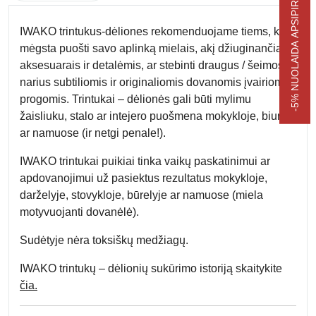
-5% NUOLAIDA APSIPIRKIMUI
IWAKO trintukus-dėliones rekomenduojame tiems, kas
mėgsta puošti savo aplinką mielais, akį džiuginančiais
aksesuarais ir detalėmis, ar stebinti draugus / šeimos
narius subtiliomis ir originaliomis dovanomis įvairiomis
progomis. Trintukai – dėlionės gali būti mylimu
žaisliuku, stalo ar intejero puošmena mokykloje, biure
ar namuose (ir netgi penale!).
IWAKO trintukai puikiai tinka vaikų paskatinimui ar
apdovanojimui už pasiektus rezultatus mokykloje,
darželyje, stovykloje, būrelyje ar namuose (miela
motyvuojanti dovanėlė).
Sudėtyje nėra toksiškų medžiagų.
IWAKO trintukų – dėlionių sukūrimo istoriją skaitykite
čia.