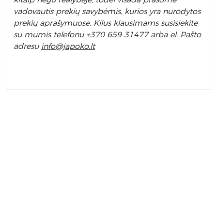
vadovautis prekių savybėmis, kurios yra nurodytos
prekių aprašymuose. Kilus klausimams susisiekite
su mumis telefonu +370 659 31477 arba el. Pa
što
adresu
info
@japoko.lt