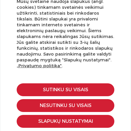
Mūsų svetainė naudoja slapukus (angl.
cookies) tinkamam svetainės veikimui
užtikrinti, statistiniais bei rinkodaros
tikslais. Būtini slapukai yra privalomi
tinkamam interneto svetainės ir
elektroninių paslaugų veikimui. Šiems
slapukams nėra reikalingas Jūsų sutikimas.
Jūs galite atskirai sutikti su 3-ių šalių
funkcinių, statistikos ir rinkodaros slapukų
Užsisakykite naujienlaiškį ir pirmi gaukite geriausius
naudojimu. Savo pasirinkimą galite valdyti
pasiūlymus!
paspaudę mygtuką "Slapukų nustatymai".
„Privatumo politika"
.
SUTINKU SU VISAIS
KLIENTŲ APTARNAVIMAS
Pirkimo – pardavimo taisyklės
NESUTINKU SU VISAIS
Pristatymas ir grąžinimas
Apmokėjimo būdai
SLAPUKŲ NUSTATYMAI
Kokybės ir saugumo standartai
Privatumo taisyklės