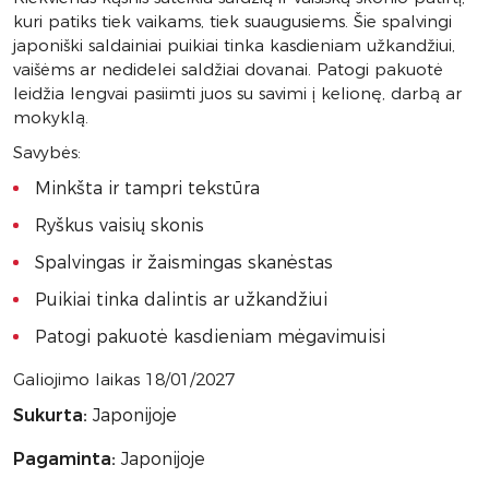
kuri patiks tiek vaikams, tiek suaugusiems. Šie spalvingi
japoniški saldainiai puikiai tinka kasdieniam užkandžiui,
vaišėms ar nedidelei saldžiai dovanai. Patogi pakuotė
leidžia lengvai pasiimti juos su savimi į kelionę, darbą ar
mokyklą.
Savybės:
Minkšta ir tampri tekstūra
Ryškus vaisių skonis
Spalvingas ir žaismingas skanėstas
Puikiai tinka dalintis ar užkandžiui
Patogi pakuotė kasdieniam mėgavimuisi
Galiojimo laikas 18/01/2027
Sukurta:
Japonijoje
Pagaminta:
Japonijoje