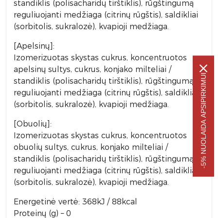
standiklis (polisacharidų tirštiklis), rūgštingumą
reguliuojanti medžiaga (citrinų rūgštis), saldikliai
(sorbitolis, sukralozė), kvapioji medžiaga.
[Apelsinų]:
Izomerizuotas skystas cukrus, koncentruotos
apelsinų sultys, cukrus, konjako milteliai /
-5% NUOLAIDA APSIPIRKIMUI
standiklis (polisacharidų tirštiklis), rūgštingumą
reguliuojanti medžiaga (citrinų rūgštis), saldikliai
(sorbitolis, sukralozė), kvapioji medžiaga.
[Obuolių]:
Izomerizuotas skystas cukrus, koncentruotos
obuolių sultys, cukrus, konjako milteliai /
standiklis (polisacharidų tirštiklis), rūgštingumą
reguliuojanti medžiaga (citrinų rūgštis), saldikliai
(sorbitolis, sukralozė), kvapioji medžiaga.
Energetinė vertė: 368kJ / 88kcal
Proteinų (g) – 0