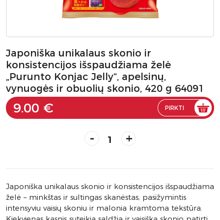
Japoniška unikalaus skonio ir
konsistencijos išspaudžiama želė
„Purunto Konjac Jelly“, apelsinų,
vynuogės ir obuolių skonio, 420 g 64091
9.00 €
PIRKTI
-
+
Japoniška unikalaus skonio ir konsistencijos išspaudžiama
želė – minkštas ir sultingas skanėstas, pasižymintis
intensyviu vaisių skoniu ir malonia kramtoma tekstūra.
Kiekvienas kąsnis suteikia saldžią ir vaisišką skonio patirtį,