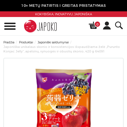
10+ METŲ PATIRTIS I GREITAS PRISTATYMAS
KOKYBIŠKA, INOVATYVU,
JAPONIŠKA
0
Pradžia
Produktai
Japoniški saldumynai
Japoniška unikalaus skonio ir konsistencijos išspaudžiama želė „Purunto
Konjac Jelly“, apelsinų, vynuogės ir obuolių skonio, 420 g 64091