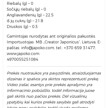
Riebalų (g) – 0
Sočiųjų riebalų (g) – 0
Angliavandenių (g) – 22.5
iš jų cukrų (g) – 21.8
Druskos (g) – 0.3
Gamintojas nurodytas ant originalios pakuotės.
Importuotojas: MB „Creator Japonicus”, Lietuva; E-
paštas: info@japoko.com; tel.: +370 659 31477;
www.japoko.com.
4970055251084
Prek
ės nuotraukos yra pavyzdinės,
atvaizduojamas
dizainas ir spalvos yra skirtos reprezentuoti prekę.
Video įrašai, esantys prie prekės aprašymo yra
informacinio pobūdžio, todėl informacija juose
gali skirtis nuo pačios prekės. Dėl vizualinių
ypatybių kai kurios prekės savybės gali atrodyti
kitaip negu realybėje, todėl visada prašome