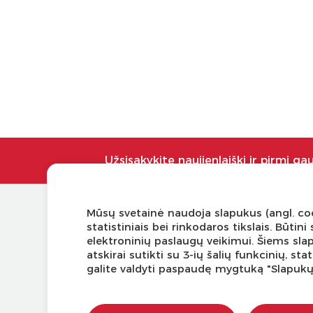
Užsisakykite naujienlaiškį ir pirmi ga
Mūsų svetainė naudoja slapukus (angl. coo
KLIENTŲ APTARNAVIMAS
NAUDI
statistiniais bei rinkodaros tikslais. Būti
elektroninių paslaugų veikimui. Šiems sla
Pirkimo – pardavimo taisyklės
Tinklaraš
atskirai sutikti su 3-ių šalių funkcinių, s
Pristatymas ir grąžinimas
Kodomo 
galite valdyti paspaudę mygtuką "Slapuk
Apmokėjimo būdai
Kūrybinė
Kokybės ir saugumo standartai
LaQ kon
Privatumo taisyklės
LaQ kon