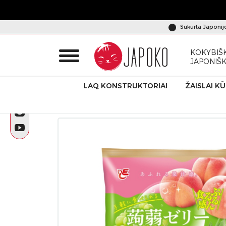
Sukurta Japonij
KOKYBIŠK
JAPONIŠ
LAQ KONSTRUKTORIAI
ŽAISLAI K
Pradžia
Produktai
Japoniški saldumynai
Japoniška unika