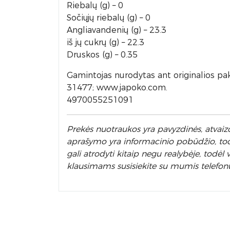
Riebalų (g) – 0
Sočiųjų riebalų (g) – 0
Angliavandenių (g) – 23.3
iš jų cukrų (g) – 22.3
Druskos (g) – 0.35
Gamintojas nurodytas ant originalios pak
31477; www.japoko.com.
4970055251091
Prek
ės nuotraukos yra pavyzdinės,
atvaizd
aprašymo yra informacinio pobūdžio, todėl
gali atrodyti kitaip negu realybėje, todė
klausimams susisiekite su mumis telefon