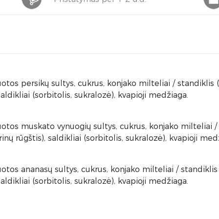
os persikų sultys, cukrus, konjako milteliai / standiklis (
aldikliai (sorbitolis, sukralozė), kvapioji medžiaga.
os muskato vynuogių sultys, cukrus, konjako milteliai / sta
ų rūgštis), saldikliai (sorbitolis, sukralozė), kvapioji med
os ananasų sultys, cukrus, konjako milteliai / standiklis 
aldikliai (sorbitolis, sukralozė), kvapioji medžiaga.