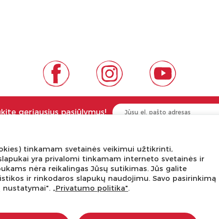
ukite geriausius pasiūlymus!
kies) tinkamam svetainės veikimui užtikrinti,
NGA ŽINOTI
APIE PREKĖS ŽENKLUS
ni slapukai yra privalomi tinkamam interneto svetainės ir
pukams nėra reikalingas Jūsų sutikimas. Jūs galite
tis
Kas yra LaQ?
tatistikos ir rinkodaros slapukų naudojimu. Savo pasirinkimą
edukacijos
BRAIN BUILDERS kūdikiams
ų nustatymai".
„Privatumo politika"
.
s dirbtuvės
IWAKO trintukai-dėlionės
kursas
MARVY UCHIDA kanceliarija
stravimo schemos
Kiti prekiniai ženklai