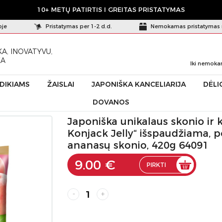
10+ METŲ PATIRTIS I GREITAS PRISTATYMAS
oje
Pristatymas per 1-2 d.d.
Nemokamas pristatymas 
A, INOVATYVU,
KA
Iki nemoka
ŪDIKIAMS
ŽAISLAI
JAPONIŠKA KANCELIARIJA
DĖLI
DOVANOS
laus skonio ir konsistencijos želė „Purunto Konjack Jelly“ išspaudžiama, pers
Japoniška unikalaus skonio ir 
Konjack Jelly“ išspaudžiama, 
ananasų skonio, 420g 64091
9.00 €
PIRKTI
-
+