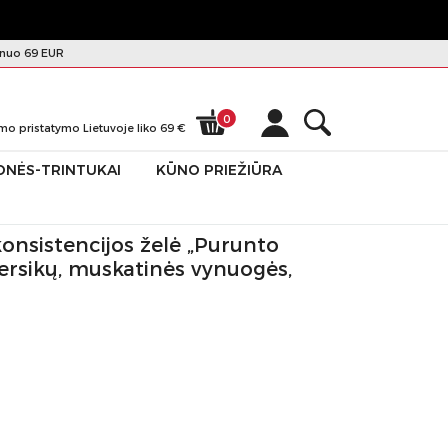
nuo 69 EUR
0
mo pristatymo Lietuvoje liko
69
€
ONĖS-TRINTUKAI
KŪNO PRIEŽIŪRA
ikų, muskatinės vynuogės, ananasų skonio, 420g 64091
konsistencijos želė „Purunto
persikų, muskatinės vynuogės,