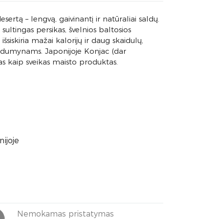
ertą – lengvą, gaivinantį ir natūraliai saldų.
: sultingas persikas, švelnios baltosios
šsiskiria mažai kalorijų ir daug skaidulų,
saldumynams. Japonijoje Konjac (dar
 kaip sveikas maisto produktas.
ijoje
Nemokamas pristatymas