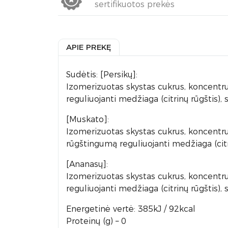
sertifikuotos prekės
APIE PREKĘ
Sudėtis: [Persikų]:
Izomerizuotas skystas cukrus, koncentruot
reguliuojanti medžiaga (citrinų rūgštis), s
[Muskato]:
Izomerizuotas skystas cukrus, koncentruot
rūgštingumą reguliuojanti medžiaga (citrin
[Ananasų]:
Izomerizuotas skystas cukrus, koncentruot
reguliuojanti medžiaga (citrinų rūgštis), s
Energetinė vertė: 385kJ / 92kcal
Proteinų (g) – 0