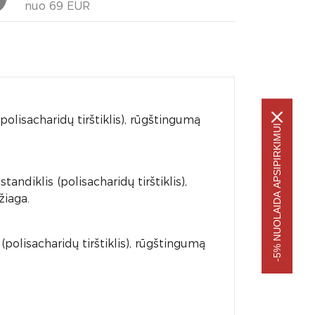
nuo 69 EUR
polisacharidų tirštiklis), rūgštingumą
-5% NUOLAIDA APSIPIRKIMUI
ndiklis (polisacharidų tirštiklis),
žiaga.
(polisacharidų tirštiklis), rūgštingumą