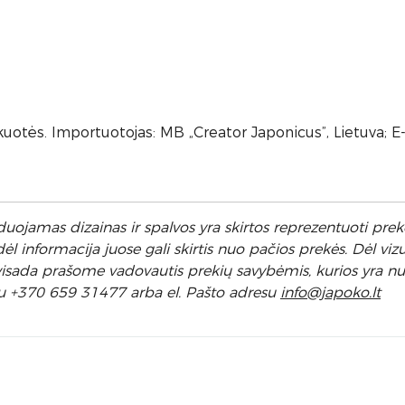
uotės. Importuotojas: MB „Creator Japonicus”, Lietuva; E
uojamas dizainas ir spalvos yra skirtos reprezentuoti prekę
 informacija juose gali skirtis nuo pačios prekės. Dėl vizu
l visada prašome vadovautis prekių savybėmis, kurios yra 
u +370 659 31477 arba el. Pa
što adresu
info
@japoko.lt