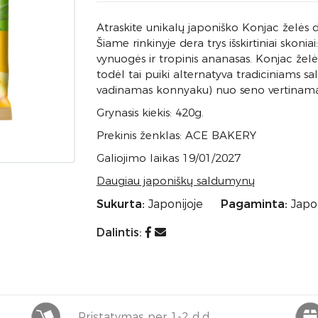
Atraskite unikalų japoniško Konjac želės des
Šiame rinkinyje dera trys išskirtiniai skoniai
vynuogės ir tropinis ananasas. Konjac želė i
todėl tai puiki alternatyva tradiciniams 
vadinamas konnyaku) nuo seno vertinamas
Grynasis kiekis: 420g.
Prekinis ženklas: ACE BAKERY
Galiojimo laikas 19/01/2027
Daugiau japoniškų saldumynų
Sukurta:
Japonijoje
Pagaminta:
Japon
Dalintis:
Pristatymas per 1-2 d.d.