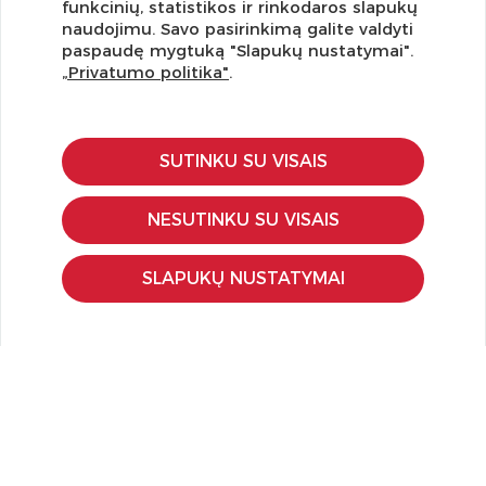
funkcinių, statistikos ir rinkodaros slapukų
Užsisakykite naujienlaiškį ir pirmi gaukite geriausius
naudojimu. Savo pasirinkimą galite valdyti
pasiūlymus!
paspaudę mygtuką "Slapukų nustatymai".
„Privatumo politika"
.
SUTINKU SU VISAIS
KLIENTŲ APTARNAVIMAS
Pirkimo – pardavimo taisyklės
NESUTINKU SU VISAIS
Pristatymas ir grąžinimas
Apmokėjimo būdai
SLAPUKŲ NUSTATYMAI
Kokybės ir saugumo standartai
Privatumo taisyklės
NAUDINGA ŽINOTI
Tinklaraštis
Kodomo edukacijos
Kūrybinės dirbtuvės
LaQ konkursas
LaQ konstravimo schemos