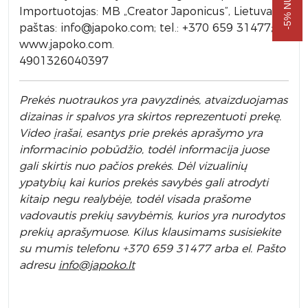
Importuotojas: MB „Creator Japonicus”, Lietuva; E-
paštas: info@japoko.com; tel.: +370 659 31477;
www.japoko.com.
4901326040397
Prek
ės nuotraukos yra pavyzdinės,
atvaizduojamas
dizainas ir spalvos yra skirtos reprezentuoti prekę.
Video įrašai, esantys prie prekės aprašymo yra
informacinio pobūdžio, todėl informacija juose
gali skirtis nuo pačios prekės. Dėl vizualinių
ypatybių kai kurios prekės savybės gali atrodyti
kitaip negu realybėje, todėl visada prašome
vadovautis prekių savybėmis, kurios yra nurodytos
prekių aprašymuose. Kilus klausimams susisiekite
su mumis telefonu +370 659 31477 arba el. Pa
što
adresu
info
@japoko.lt