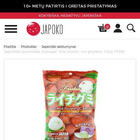
10+ METŲ PATIRTIS I GREITAS PRISTATYMAS
KOKYBIŠKA, INOVATYVU,
JAPONIŠKA
0
Pradžia
Produktai
Japoniški saldumynai
Japoniški guminukai „Kasugai” ličių skonio – be gliuteno, 102g 77393