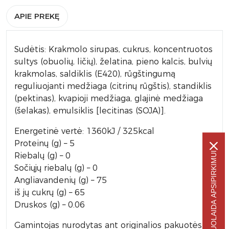
APIE PREKĘ
Sudėtis: Krakmolo sirupas, cukrus, koncentruotos
sultys (obuolių, ličių), želatina, pieno kalcis, bulvių
krakmolas, saldiklis (E420), rūgštingumą
reguliuojanti medžiaga (citrinų rūgštis), standiklis
(pektinas), kvapioji medžiaga, glajinė medžiaga
(šelakas), emulsiklis [lecitinas (SOJA)].
Energetinė vertė: 1360kJ / 325kcal
Proteinų (g) – 5
-5% NUOLAIDA APSIPIRKIMUI
Riebalų (g) – 0
Sočiųjų riebalų (g) – 0
Angliavandenių (g) – 75
iš jų cukrų (g) – 65
Druskos (g) – 0.06
Gamintojas nurodytas ant originalios pakuotės.