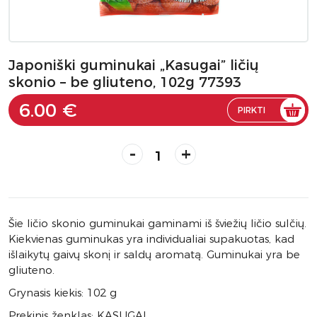
Japoniški guminukai „Kasugai” ličių
skonio – be gliuteno, 102g 77393
6.00 €
PIRKTI
-
+
Šie ličio skonio guminukai gaminami iš šviežių ličio sulčių.
Kiekvienas guminukas yra individualiai supakuotas, kad
išlaikytų gaivų skonį ir saldų aromatą. Guminukai yra be
gliuteno.
Grynasis kiekis: 102 g
Prekinis ženklas: KASUGAI