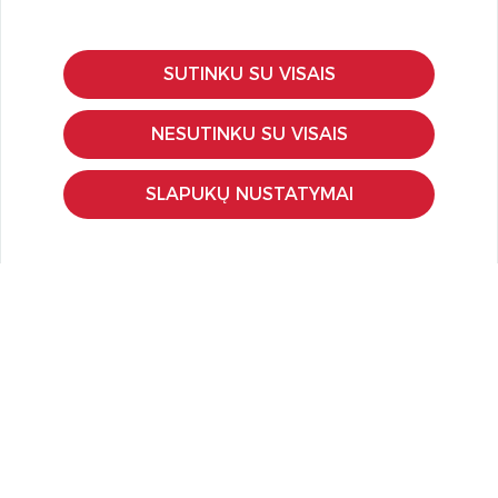
SUTINKU SU VISAIS
KLIENTŲ APTARNAVIMAS
Pirkimo – pardavimo taisyklės
NESUTINKU SU VISAIS
Pristatymas ir grąžinimas
Apmokėjimo būdai
SLAPUKŲ NUSTATYMAI
Kokybės ir saugumo standartai
Privatumo taisyklės
NAUDINGA ŽINOTI
Tinklaraštis
Kodomo edukacijos
Kūrybinės dirbtuvės
LaQ konkursas
LaQ konstravimo schemos
Ugdymo įstaigoms
Kur įsigyti
Didmena