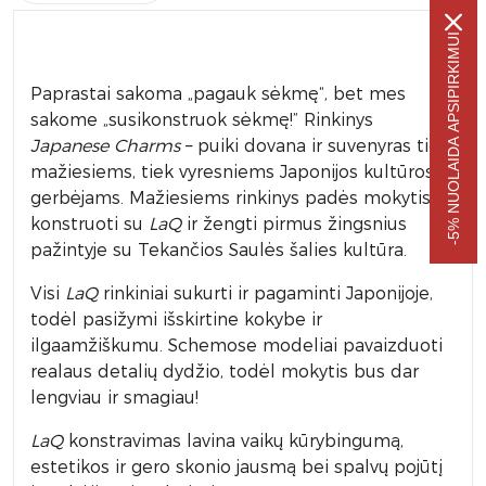
-5% NUOLAIDA APSIPIRKIMUI
Paprastai sakoma „pagauk sėkmę“, bet mes
sakome „susikonstruok sėkmę!” Rinkinys
Japanese Charms
– puiki dovana ir suvenyras tiek
mažiesiems, tiek vyresniems Japonijos kultūros
gerbėjams. Mažiesiems rinkinys padės mokytis
konstruoti su
LaQ
ir žengti pirmus žingsnius
pažintyje su Tekančios Saulės šalies kultūra.
Visi
LaQ
rinkiniai sukurti ir pagaminti Japonijoje,
todėl pasižymi išskirtine kokybe ir
ilgaamžiškumu. Schemose modeliai pavaizduoti
realaus detalių dydžio, todėl mokytis bus dar
lengviau ir smagiau!
LaQ
konstravimas lavina vaikų kūrybingumą,
estetikos ir gero skonio jausmą bei spalvų pojūtį