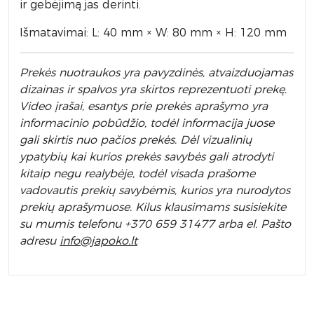
ir gebėjimą jas derinti.
Išmatavimai: L: 40 mm × W: 80 mm × H: 120 mm
Prek
ės nuotraukos yra pavyzdinės,
atvaizduojamas
dizainas ir spalvos yra skirtos reprezentuoti prekę.
Video įrašai, esantys prie prekės aprašymo yra
informacinio pobūdžio, todėl informacija juose
gali skirtis nuo pačios prekės. Dėl vizualinių
ypatybių kai kurios prekės savybės gali atrodyti
kitaip negu realybėje, todėl visada prašome
vadovautis prekių savybėmis, kurios yra nurodytos
prekių aprašymuose. Kilus klausimams susisiekite
su mumis telefonu +370 659 31477 arba el. Pa
što
adresu
info
@japoko.lt