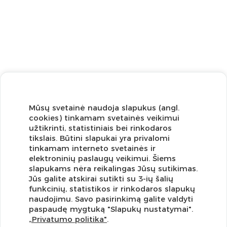
Mūsų svetainė naudoja slapukus (angl.
cookies) tinkamam svetainės veikimui
užtikrinti, statistiniais bei rinkodaros
tikslais. Būtini slapukai yra privalomi
tinkamam interneto svetainės ir
elektroninių paslaugų veikimui. Šiems
slapukams nėra reikalingas Jūsų sutikimas.
Jūs galite atskirai sutikti su 3-ių šalių
funkcinių, statistikos ir rinkodaros slapukų
Užsisakykite naujienlaiškį ir pirmi gaukite geriausius
naudojimu. Savo pasirinkimą galite valdyti
pasiūlymus!
paspaudę mygtuką "Slapukų nustatymai".
„Privatumo politika"
.