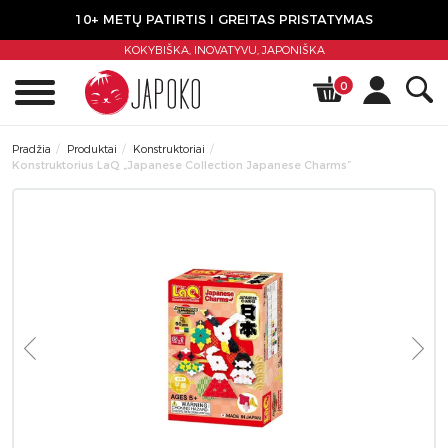
10+ METŲ PATIRTIS I GREITAS PRISTATYMAS
KOKYBIŠKA, INOVATYVU,
JAPONIŠKA
0
Pradžia
Produktai
Konstruktoriai
Konstruktorius LaQ „Japanese Collection Japanese Charms”