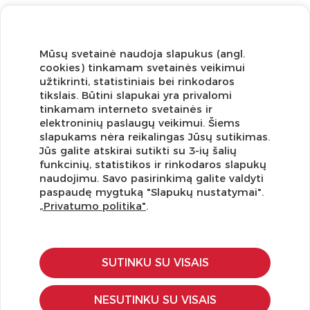
Mūsų svetainė naudoja slapukus (angl.
cookies) tinkamam svetainės veikimui
užtikrinti, statistiniais bei rinkodaros
tikslais. Būtini slapukai yra privalomi
tinkamam interneto svetainės ir
elektroninių paslaugų veikimui. Šiems
slapukams nėra reikalingas Jūsų sutikimas.
Jūs galite atskirai sutikti su 3-ių šalių
funkcinių, statistikos ir rinkodaros slapukų
Užsisakykite naujienlaiškį ir pirmi gaukite geriausius
naudojimu. Savo pasirinkimą galite valdyti
pasiūlymus!
paspaudę mygtuką "Slapukų nustatymai".
„Privatumo politika"
.
SUTINKU SU VISAIS
KLIENTŲ APTARNAVIMAS
Pirkimo – pardavimo taisyklės
NESUTINKU SU VISAIS
Pristatymas ir grąžinimas