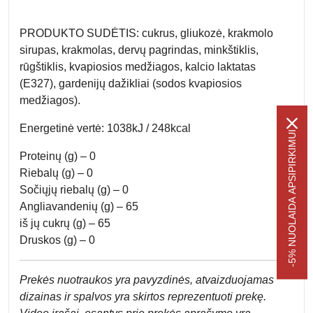
PRODUKTO SUDĖTIS: cukrus, gliukozė, krakmolo
sirupas, krakmolas, dervų pagrindas, minkštiklis,
rūgštiklis, kvapiosios medžiagos, kalcio laktatas
(E327), gardenijų dažikliai (sodos kvapiosios
medžiagos).
Energetinė vertė: 1038kJ / 248kcal
-5% NUOLAIDA APSIPIRKIMUI
Proteinų (g) – 0
Riebalų (g) – 0
Sočiųjų riebalų (g) – 0
Angliavandenių (g) – 65
iš jų cukrų (g) – 65
Druskos (g) – 0
Prek
ės nuotraukos yra pavyzdinės,
atvaizduojamas
dizainas ir spalvos yra skirtos reprezentuoti prekę.