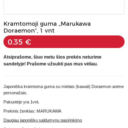
Kramtomoji guma „Marukawa
Doraemon”, 1 vnt
0.35 €
Atsiprašome, šiuo metu šios prekės neturime
sandelyje! Prašome užsukti pas mus vėliau.
Japoniška kramtoma guma su mielais (kawaii) Doraemon anime
personažais.
Pakuotėje yra 1vnt.
Prekinis ženklas: MARUKAWA
Daugiau japoniškų saldumynų pasirinkimo