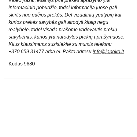
Video įrašai, esantys prie prekės aprašymo yra
informacinio pobūdžio, todėl informacija juose gali
skirtis nuo pačios prekės. Dėl vizualinių ypatybių kai
kurios prekės savybės gali atrodyti kitaip negu
realybėje, todėl visada prašome vadovautis prekių
savybėmis, kurios yra nurodytos prekių aprašymuose.
Kilus klausimams susisiekite su mumis telefonu
+370 659 31477 arba el. Pa
što adresu
info
@japoko.lt
Kodas 9680