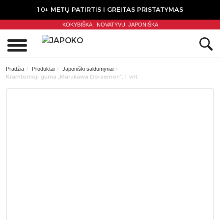
10+ METŲ PATIRTIS I GREITAS PRISTATYMAS
KOKYBIŠKA, INOVATYVU,
JAPONIŠKA
0
Pradžia
Produktai
Japoniški saldumynai
Kramtomoji guma „Marukawa Doraemon”, 1 vnt