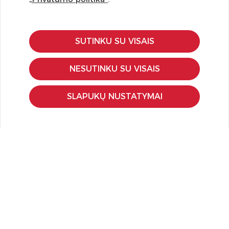
SUTINKU SU VISAIS
KLIENTŲ APTARNAVIMAS
Pirkimo – pardavimo taisyklės
NESUTINKU SU VISAIS
Pristatymas ir grąžinimas
Apmokėjimo būdai
SLAPUKŲ NUSTATYMAI
Kokybės ir saugumo standartai
Privatumo taisyklės
NAUDINGA ŽINOTI
Tinklaraštis
Kodomo edukacijos
Kūrybinės dirbtuvės
LaQ konkursas
LaQ konstravimo schemos
Ugdymo įstaigoms
Kur įsigyti
Didmena