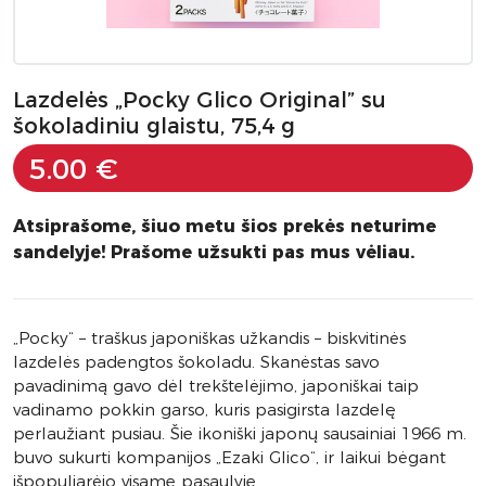
Lazdelės „Pocky Glico Original” su
šokoladiniu glaistu, 75,4 g
5.00 €
Atsiprašome, šiuo metu šios prekės neturime
sandelyje! Prašome užsukti pas mus vėliau.
„Pocky“ – traškus japoniškas užkandis – biskvitinės
lazdelės padengtos šokoladu. Skanėstas savo
pavadinimą gavo dėl trekštelėjimo, japoniškai taip
vadinamo pokkin garso, kuris pasigirsta lazdelę
perlaužiant pusiau. Šie ikoniški japonų sausainiai 1966 m.
buvo sukurti kompanijos „Ezaki Glico“, ir laikui bėgant
išpopuliarėjo visame pasaulyje.