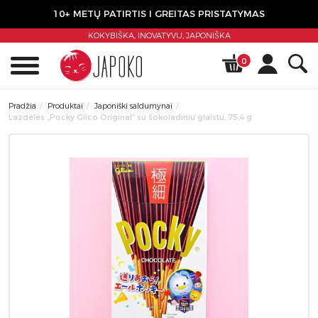
10+ METŲ PATIRTIS I GREITAS PRISTATYMAS
KOKYBIŠKA, INOVATYVU,
JAPONIŠKA
0
Pradžia
Produktai
Japoniški saldumynai
Lazdelės „Pocky Glico Original” su šokoladiniu glaistu, 75,4 g