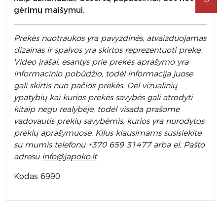
gėrimų maišymui.
Prek
ės nuotraukos yra pavyzdinės,
atvaizduojamas
dizainas ir spalvos yra skirtos reprezentuoti prekę.
Video įrašai, esantys prie prekės aprašymo yra
informacinio pobūdžio, todėl informacija juose
gali skirtis nuo pačios prekės. Dėl vizualinių
ypatybių kai kurios prekės savybės gali atrodyti
kitaip negu realybėje, todėl visada prašome
vadovautis prekių savybėmis, kurios yra nurodytos
prekių aprašymuose. Kilus klausimams susisiekite
su mumis telefonu +370 659 31477 arba el. Pa
što
adresu
info
@japoko.lt
Kodas 6990