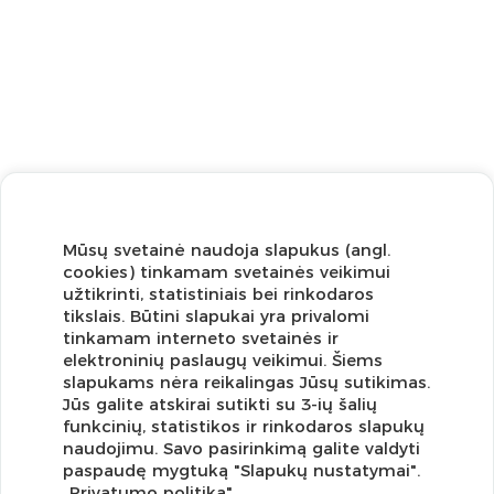
Mūsų svetainė naudoja slapukus (angl.
cookies) tinkamam svetainės veikimui
užtikrinti, statistiniais bei rinkodaros
tikslais. Būtini slapukai yra privalomi
tinkamam interneto svetainės ir
elektroninių paslaugų veikimui. Šiems
slapukams nėra reikalingas Jūsų sutikimas.
Jūs galite atskirai sutikti su 3-ių šalių
funkcinių, statistikos ir rinkodaros slapukų
Užsisakykite naujienlaiškį ir pirmi gaukite geriausius
naudojimu. Savo pasirinkimą galite valdyti
pasiūlymus!
paspaudę mygtuką "Slapukų nustatymai".
„Privatumo politika"
.