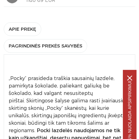
nuo 69 EUR
APIE PREKĘ
PAGRINDINĖS PREKĖS SAVYBĖS
„Pocky” prasideda traškia sausainių lazdele,
-5% NUOLAIDA APSIPIRKIMUI
pamirkyta šokolade, paliekant galiuką be
šokolado, kad valgant nesusiteptų
pirštai. Skirtingose šalyse galima rasti įvairiausių
skirting skonių „Pocky“ skanėstų, kai kurie
unikalūs, skirtingų japoniškų ingredientų įkvėpti
skoniai, būdingi tik tam tikroms šalims ar
regionams.
Pocki lazdelės naudojamos ne tik
kaip užkandžiai, desertų papuošimai, bet net ir