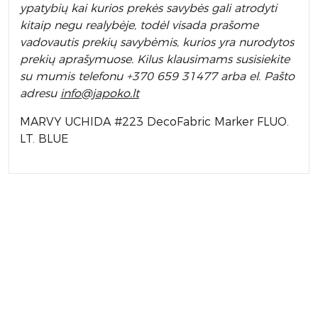
ypatybių kai kurios prekės savybės gali atrodyti
kitaip negu realybėje, todėl visada prašome
vadovautis prekių savybėmis, kurios yra nurodytos
prekių aprašymuose. Kilus klausimams susisiekite
su mumis telefonu +370 659 31477 arba el. Pa
što
adresu
info
@japoko.lt
MARVY UCHIDA #223 DecoFabric Marker FLUO.
LT. BLUE