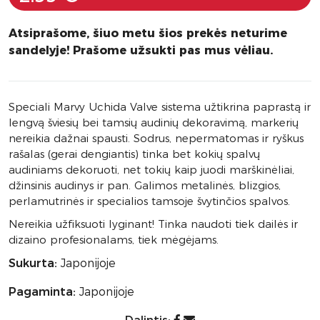
Atsiprašome, šiuo metu šios prekės neturime
sandelyje! Prašome užsukti pas mus vėliau.
Speciali Marvy Uchida Valve sistema užtikrina paprastą ir
lengvą šviesių bei tamsių audinių dekoravimą, markerių
nereikia dažnai spausti. Sodrus, nepermatomas ir ryškus
rašalas (gerai dengiantis) tinka bet kokių spalvų
audiniams dekoruoti, net tokių kaip juodi marškinėliai,
džinsinis audinys ir pan. Galimos metalinės, blizgios,
perlamutrinės ir specialios tamsoje švytinčios spalvos.
Nereikia užfiksuoti lyginant! Tinka naudoti tiek dailės ir
dizaino profesionalams, tiek mėgėjams.
Sukurta:
Japonijoje
Pagaminta:
Japonijoje