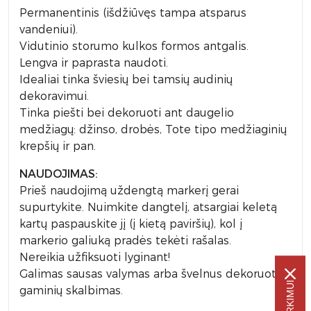
Permanentinis (išdžiūvęs tampa atsparus
vandeniui).
Vidutinio storumo kulkos formos antgalis.
Lengva ir paprasta naudoti.
Idealiai tinka šviesių bei tamsių audinių
dekoravimui.
Tinka piešti bei dekoruoti ant daugelio
medžiagų: džinso, drobės, Tote tipo medžiaginių
krepšių ir pan.
NAUDOJIMAS:
Prieš naudojimą uždengtą markerį gerai
supurtykite. Nuimkite dangtelį, atsargiai keletą
kartų paspauskite jį (į kietą paviršių), kol į
markerio galiuką pradės tekėti rašalas.
Nereikia užfiksuoti lyginant!
Galimas sausas valymas arba švelnus dekoruotų
gaminių skalbimas.