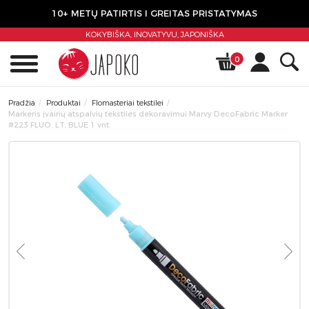
10+ METŲ PATIRTIS I GREITAS PRISTATYMAS
KOKYBIŠKA, INOVATYVU,
JAPONIŠKA
0
Pradžia
Produktai
Flomasteriai tekstilei
Markeris įvairių atspalvių tekstilės dekoravimui Marvy DecoFabric Marker
#223 FLUO. LT. BLUE 1 vnt.