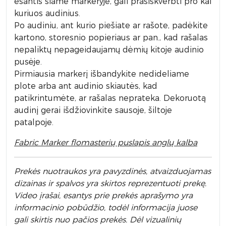
esantis šiame markeryje, gali prasiskverbti pro kai
kuriuos audinius.
Po audiniu, ant kurio piešiate ar rašote, padėkite
kartono, storesnio popieriaus ar pan., kad rašalas
nepaliktų nepageidaujamų dėmių kitoje audinio
pusėje.
Pirmiausia markerį išbandykite nedideliame
plote arba ant audinio skiautės, kad
patikrintumėte, ar rašalas neprateka. Dekoruotą
audinį gerai išdžiovinkite sausoje, šiltoje
patalpoje.
Fabric Marker flomasterių puslapis anglų kalba
Prek
ės nuotraukos yra pavyzdinės,
atvaizduojamas
dizainas ir spalvos yra skirtos reprezentuoti prekę.
Video įrašai, esantys prie prekės aprašymo yra
informacinio pobūdžio, todėl informacija juose
gali skirtis nuo pačios prekės. Dėl vizualinių