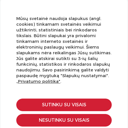
Mūsų svetainė naudoja slapukus (angl.
cookies) tinkamam svetainės veikimui
užtikrinti, statistiniais bei rinkodaros
tikslais. Būtini slapukai yra privalomi
tinkamam interneto svetainės ir
elektroninių paslaugų veikimui. Šiems
slapukams nėra reikalingas Jūsų sutikimas.
Jūs galite atskirai sutikti su 3-ių šalių
funkcinių, statistikos ir rinkodaros slapukų
Užsisakykite naujienlaiškį ir pirmi gaukite geriausius
naudojimu. Savo pasirinkimą galite valdyti
pasiūlymus!
paspaudę mygtuką "Slapukų nustatymai".
„Privatumo politika"
.
SUTINKU SU VISAIS
KLIENTŲ APTARNAVIMAS
Pirkimo – pardavimo taisyklės
NESUTINKU SU VISAIS
Pristatymas ir grąžinimas