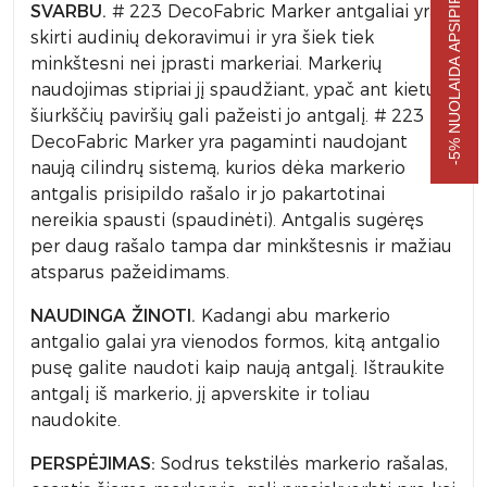
-5% NUOLAIDA APSIPIRKIMUI
SVARBU.
# 223 DecoFabric Marker antgaliai yra
skirti audinių dekoravimui ir yra šiek tiek
minkštesni nei įprasti markeriai. Markerių
naudojimas stipriai jį spaudžiant, ypač ant kietų /
šiurkščių paviršių gali pažeisti jo antgalį. # 223
DecoFabric Marker yra pagaminti naudojant
naują cilindrų sistemą, kurios dėka markerio
antgalis prisipildo rašalo ir jo pakartotinai
nereikia spausti (spaudinėti). Antgalis sugėręs
per daug rašalo tampa dar minkštesnis ir mažiau
atsparus pažeidimams.
NAUDINGA ŽINOTI.
Kadangi abu markerio
antgalio galai yra vienodos formos, kitą antgalio
pusę galite naudoti kaip naują antgalį. Ištraukite
antgalį iš markerio, jį apverskite ir toliau
naudokite.
PERSPĖJIMAS:
Sodrus tekstilės markerio rašalas,