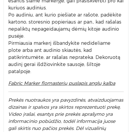
esantis šiame markeryje, gali prasiskverbti pro kai
kuriuos audinius.
Po audiniu, ant kurio piešiate ar rašote, padėkite
kartono, storesnio popieriaus ar pan., kad rašalas
nepaliktų nepageidaujamų dėmių kitoje audinio
pusėje.
Pirmiausia markerį išbandykite nedideliame
plote arba ant audinio skiautės, kad
patikrintumėte, ar rašalas neprateka. Dekoruotą
audinį gerai išdžiovinkite sausoje, šiltoje
patalpoje.
Fabric Marker flomasterių puslapis anglų kalba
Prek
ės nuotraukos yra pavyzdinės,
atvaizduojamas
dizainas ir spalvos yra skirtos reprezentuoti prekę.
Video įrašai, esantys prie prekės aprašymo yra
informacinio pobūdžio, todėl informacija juose
gali skirtis nuo pačios prekės. Dėl vizualinių