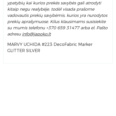
ypatybių kai kurios prekės savybės gali atrodyti
kitaip negu realybėje, todėl visada prašome
vadovautis prekių savybėmis, kurios yra nurodytos
prekių aprašymuose. Kilus klausimams susisiekite
su mumis telefonu +370 659 31477 arba el. Pa
što
adresu
info
@japoko.lt
MARVY UCHIDA #223 DecoFabric Marker
GLITTER SILVER