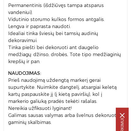
Permanentinis (išdžiūvęs tampa atsparus
vandeniui).
Vidutinio storumo kulkos formos antgalis.
Lengva ir paprasta naudoti.
Idealiai tinka šviesių bei tamsių audinių
dekoravimui.
Tinka piešti bei dekoruoti ant daugelio
medžiagų: džinso, drobės, Tote tipo medžiaginių
krepšių ir pan.
NAUDOJIMAS:
Prieš naudojimą uždengtą markerį gerai
supurtykite. Nuimkite dangtelį, atsargiai keletą
kartų paspauskite jį (į kietą paviršių), kol į
markerio galiuką pradės tekėti rašalas.
Nereikia užfiksuoti lyginant!
Galimas sausas valymas arba švelnus dekoruotų
gaminių skalbimas.