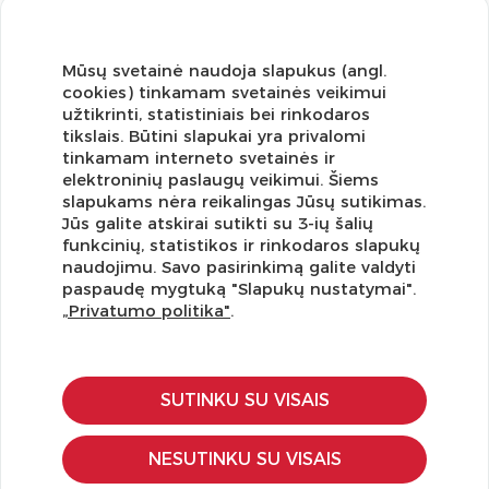
Mūsų svetainė naudoja slapukus (angl.
cookies) tinkamam svetainės veikimui
užtikrinti, statistiniais bei rinkodaros
tikslais. Būtini slapukai yra privalomi
tinkamam interneto svetainės ir
elektroninių paslaugų veikimui. Šiems
slapukams nėra reikalingas Jūsų sutikimas.
Jūs galite atskirai sutikti su 3-ių šalių
funkcinių, statistikos ir rinkodaros slapukų
Užsisakykite naujienlaiškį ir pirmi gaukite geriausius
naudojimu. Savo pasirinkimą galite valdyti
pasiūlymus!
paspaudę mygtuką "Slapukų nustatymai".
„Privatumo politika"
.
SUTINKU SU VISAIS
KLIENTŲ APTARNAVIMAS
Pirkimo – pardavimo taisyklės
NESUTINKU SU VISAIS
Pristatymas ir grąžinimas