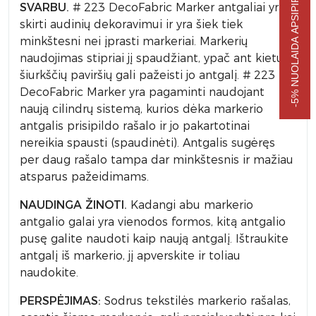
-5% NUOLAIDA APSIPIRKIMUI
SVARBU.
# 223 DecoFabric Marker antgaliai yra
skirti audinių dekoravimui ir yra šiek tiek
minkštesni nei įprasti markeriai. Markerių
naudojimas stipriai jį spaudžiant, ypač ant kietų /
šiurkščių paviršių gali pažeisti jo antgalį. # 223
DecoFabric Marker yra pagaminti naudojant
naują cilindrų sistemą, kurios dėka markerio
antgalis prisipildo rašalo ir jo pakartotinai
nereikia spausti (spaudinėti). Antgalis sugėręs
per daug rašalo tampa dar minkštesnis ir mažiau
atsparus pažeidimams.
NAUDINGA ŽINOTI.
Kadangi abu markerio
antgalio galai yra vienodos formos, kitą antgalio
pusę galite naudoti kaip naują antgalį. Ištraukite
antgalį iš markerio, jį apverskite ir toliau
naudokite.
PERSPĖJIMAS:
Sodrus tekstilės markerio rašalas,