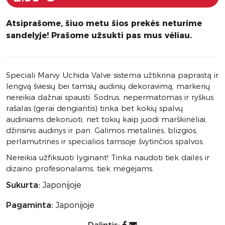
Atsiprašome, šiuo metu šios prekės neturime
sandelyje! Prašome užsukti pas mus vėliau.
Speciali Marvy Uchida Valve sistema užtikrina paprastą ir
lengvą šviesių bei tamsių audinių dekoravimą, markerių
nereikia dažnai spausti. Sodrus, nepermatomas ir ryškus
rašalas (gerai dengiantis) tinka bet kokių spalvų
audiniams dekoruoti, net tokių kaip juodi marškinėliai,
džinsinis audinys ir pan. Galimos metalinės, blizgios,
perlamutrinės ir specialios tamsoje švytinčios spalvos.
Nereikia užfiksuoti lyginant! Tinka naudoti tiek dailės ir
dizaino profesionalams, tiek mėgėjams.
Sukurta:
Japonijoje
Pagaminta:
Japonijoje