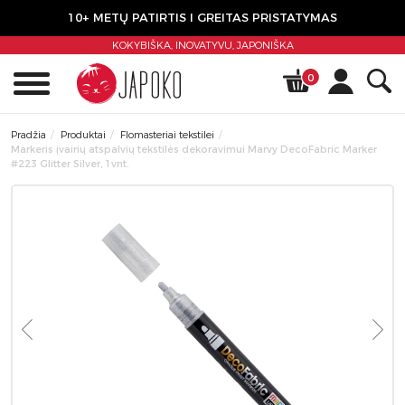
10+ METŲ PATIRTIS I GREITAS PRISTATYMAS
KOKYBIŠKA, INOVATYVU,
JAPONIŠKA
0
Pradžia
Produktai
Flomasteriai tekstilei
Markeris įvairių atspalvių tekstilės dekoravimui Marvy DecoFabric Marker
#223 Glitter Silver, 1vnt.