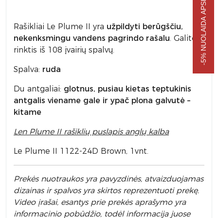
-5% NUOLAIDA APSIPIRKIMUI
Rašikliai Le Plume II yra
užpildyti berūgščiu,
nekenksmingu vandens pagrindo rašalu
. Galite
rinktis iš 108 įvairių spalvų.
Spalva:
ruda
Du antgaliai:
glotnus, pusiau kietas teptukinis
antgalis viename gale ir ypač plona galvutė –
kitame
Len Plume II rašiklių puslapis anglų kalba
Le Plume II 1122-24D Brown, 1vnt.
Prek
ės nuotraukos yra pavyzdinės,
atvaizduojamas
dizainas ir spalvos yra skirtos reprezentuoti prekę.
Video įrašai, esantys prie prekės aprašymo yra
informacinio pobūdžio, todėl informacija juose