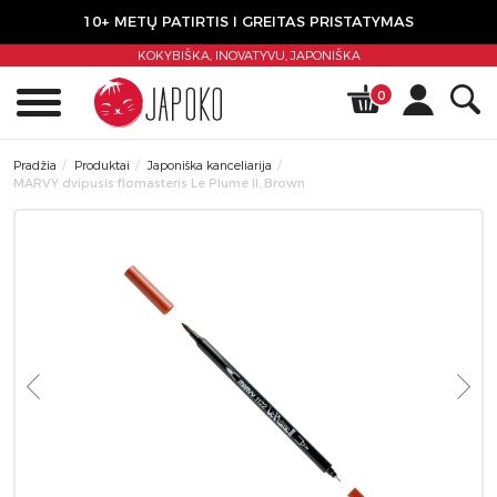
10+ METŲ PATIRTIS I GREITAS PRISTATYMAS
KOKYBIŠKA, INOVATYVU,
JAPONIŠKA
0
Pradžia
Produktai
Japoniška kanceliarija
MARVY dvipusis flomasteris Le Plume II, Brown