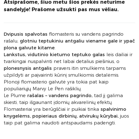
Atsiprašome, šiuo metu šios prekės neturime
sandelyje! Prašome užsukti pas mus vėliau.
Dvipusis spalvotas
flomasteris su vandens pagrindo
rašalu,
glotniu teptukiniu antgaliu viename gale ir ypač
plona galvute kitame
.
Lankstus, vidutinio kietumo teptuko galas
leis dailiai ir
tvarkingai nuspalvinti net labai detalius piešinius, o
plonesnysis antgalis
pravers itin smulkiems tarpams
užpildyti ar paįvairinti kūrinį smulkiomis detalėmis.
Plonoji flomasterio galvutė yra tokia pat kaip
populiariųjų Marvy Le Pen rašiklių.
Le Plume
rašalas – vandens pagrindo,
tad jį galima
skiesti, taip išgaunant įdomių akvarelinių efektų.
Flomasteriai yra berūgščiai ir puikiai tinka
spalvinimo
knygelėms, popieriaus dirbinių, atvirukų kūrybai,
juos
taip pat galima naudoti antspaudams padengti.