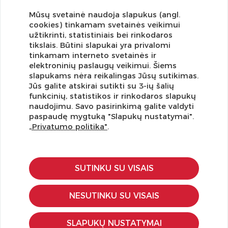
Mūsų svetainė naudoja slapukus (angl.
cookies) tinkamam svetainės veikimui
užtikrinti, statistiniais bei rinkodaros
tikslais. Būtini slapukai yra privalomi
tinkamam interneto svetainės ir
elektroninių paslaugų veikimui. Šiems
slapukams nėra reikalingas Jūsų sutikimas.
Jūs galite atskirai sutikti su 3-ių šalių
funkcinių, statistikos ir rinkodaros slapukų
Užsisakykite naujienlaiškį ir pirmi gaukite geriausius
naudojimu. Savo pasirinkimą galite valdyti
pasiūlymus!
paspaudę mygtuką "Slapukų nustatymai".
„Privatumo politika"
.
SUTINKU SU VISAIS
KLIENTŲ APTARNAVIMAS
Pirkimo – pardavimo taisyklės
NESUTINKU SU VISAIS
Pristatymas ir grąžinimas
Apmokėjimo būdai
SLAPUKŲ NUSTATYMAI
Kokybės ir saugumo standartai