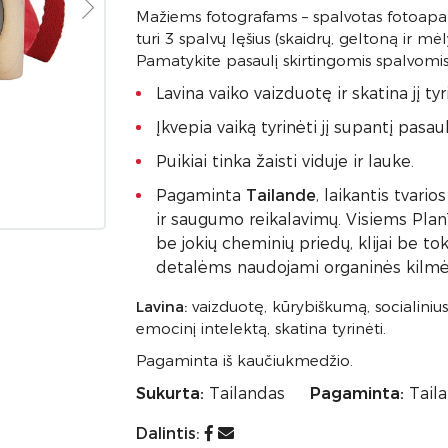
Mažiems fotografams – spalvotas fotoapa
turi 3 spalvų lęšius (skaidrų, geltoną ir mė
Pamatykite pasaulį skirtingomis spalvomis
Lavina vaiko vaizduotę ir skatina jį tyr
Įkvepia vaiką tyrinėti jį supantį pasa
Puikiai tinka žaisti viduje ir lauke.
Pagaminta
Tailande
, laikantis tvar
ir saugumo reikalavimų. Visiems Pl
be jokių cheminių priedų, klijai be t
detalėms naudojami organinės kilmės
Lavina:
vaizduotę, kūrybiškumą, socialinius
emocinį intelektą, skatina tyrinėti.
Pagaminta iš kaučiukmedžio.
Sukurta:
Tailandas
Pagaminta:
Tail
Dalintis: