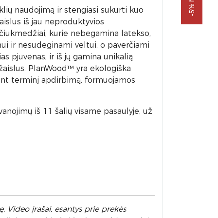
lių naudojimą ir stengiasi sukurti kuo
islus iš jau neproduktyvios
čiukmedžiai, kurie nebegamina latekso,
ui ir nesudeginami veltui, o paverčiami
s pjuvenas, ir iš jų gamina unikalią
 žaislus. PlanWood™ yra ekologiška
ant terminį apdirbimą, formuojamos
anojimų iš 11 šalių visame pasaulyje, už
. Video įrašai, esantys prie prekės