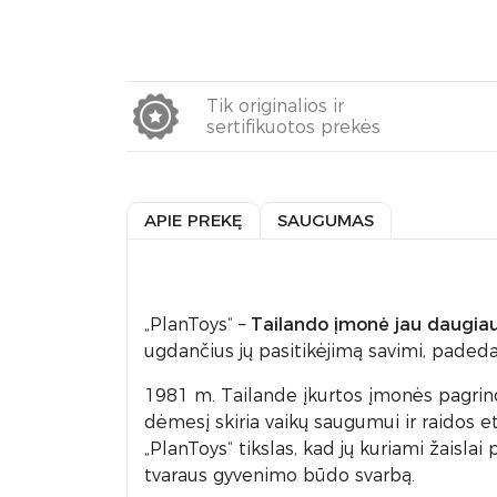
Tik originalios ir
sertifikuotos prekės
APIE PREKĘ
SAUGUMAS
„PlanToys“ –
Tailando
įmonė jau
daugiau
ugdančius jų pasitikėjimą savimi, padedan
1981 m. Tailande įkurtos įmonės pagrindi
dėmesį skiria vaikų saugumui ir raidos eta
„PlanToys“ tikslas, kad jų kuriami žaisla
tvaraus gyvenimo būdo svarbą.