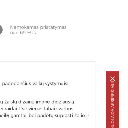
Nemokamas pristatymas
nuo 69 EUR
, padedančius vaikų vystymuisi,
-5% NUOLAIDA APSIPIRKIMUI
.
ių žaislų dizainą įmonė didžiausią
ei raidai. Dar vienas labai svarbus
meilę gamtai, bei padėtų suprasti žalio ir