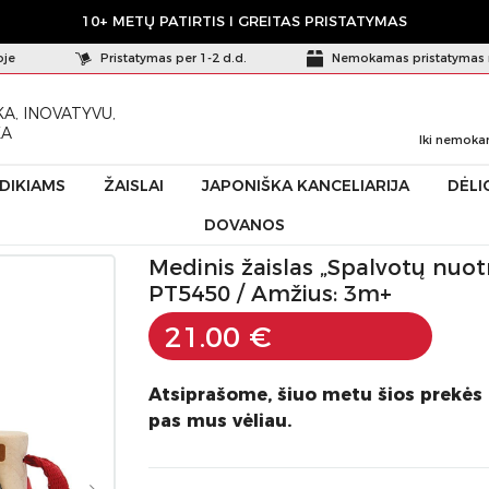
10+ METŲ PATIRTIS I GREITAS PRISTATYMAS
oje
Pristatymas per 1-2 d.d.
Nemokamas pristatymas 
A, INOVATYVU,
KA
Iki nemoka
ŪDIKIAMS
ŽAISLAI
JAPONIŠKA KANCELIARIJA
DĖLI
DOVANOS
Spalvotų nuotraukų fotoaparatas” PlanToys PT5450
Medinis žaislas „Spalvotų nuo
PT5450 / Amžius: 3m+
21.00 €
Atsiprašome, šiuo metu šios prekės
pas mus vėliau.