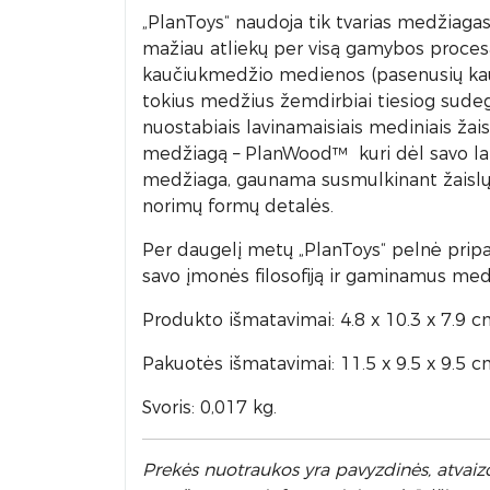
„PlanToys“ naudoja tik tvarias medžiagas
mažiau atliekų per visą gamybos procesą
kaučiukmedžio medienos (pasenusių kau
tokius medžius žemdirbiai tiesiog sudeg
nuostabiais lavinamaisiais mediniais žais
medžiagą – PlanWood™ kuri dėl savo lank
medžiaga, gaunama susmulkinant žaislų 
norimų formų detalės.
Per daugelį metų „PlanToys“ pelnė pripa
savo įmonės filosofiją ir gaminamus medi
Produkto išmatavimai: 4.8 x 10.3 x 7.9 c
Pakuotės išmatavimai: 11.5 x 9.5 x 9.5 c
Svoris: 0,017 kg.
Prek
ės nuotraukos yra pavyzdinės,
atvaizd