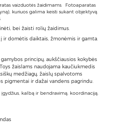
ratas vaizduotės žaidimams. Fotoaparatas
lyną), kuriuos galima keisti sukant objektyvą.
.
inėti, bei žaisti rolių žaidimus.
ulį ir domėtis daiktais, žmonėmis ir gamta.
ios gamybos principų, aukščiausios kokybės
anToys žaislams naudojama kaučiukmedis
oksiškų medžiagų, žaislų spalvotoms
 pigmentai ir dažai vandens pagrindu.
 įgydžius, kalbą ir bendravimą, koordinaciją,
andas