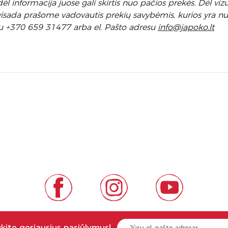
 informacija juose gali skirtis nuo pačios prekės. Dėl vizu
l visada prašome vadovautis prekių savybėmis, kurios yra 
u +370 659 31477 arba el. Pa
što adresu
info
@japoko.lt
ukite geriausius pasiūlymus!