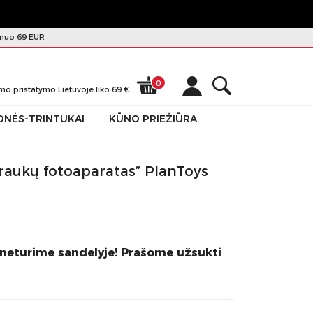
nuo 69 EUR
0
mo pristatymo Lietuvoje liko
69
€
ONĖS-TRINTUKAI
KŪNO PRIEŽIŪRA
traukų fotoaparatas” PlanToys
 neturime sandelyje! Prašome užsukti