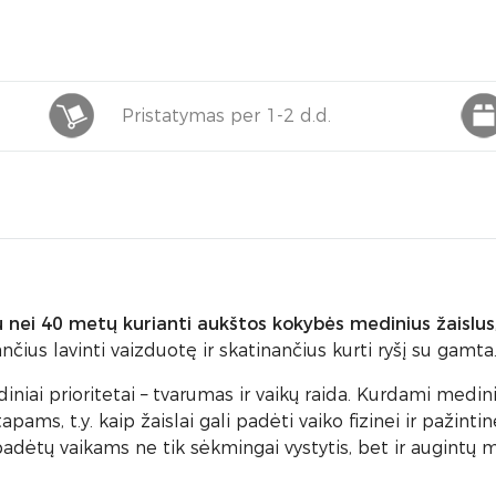
Pristatymas per 1-2 d.d.
 nei 40 metų kurianti aukštos kokybės medinius žaislus
čius lavinti vaizduotę ir skatinančius kurti ryšį su gamta
niai prioritetai – tvarumas ir vaikų raida. Kurdami medin
pams, t.y. kaip žaislai gali padėti vaiko fizinei ir pažintin
i padėtų vaikams ne tik sėkmingai vystytis, bet ir augintų 