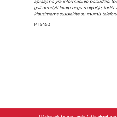
aprašymo yra informacinio pobūdžio, todėl
gali atrodyti kitaip negu realybėje, todė
klausimams susisiekite su mumis telefon
PT5450
Užsisakykite naujienlaiškį ir pirmi ga