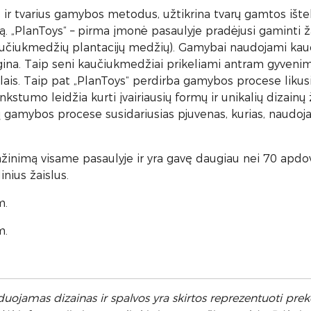
 ir tvarius gamybos metodus, užtikrina tvarų gamtos ištek
. „PlanToys“ – pirma įmonė pasaulyje pradėjusi gaminti ža
čiukmedžių plantacijų medžių). Gamybai naudojami kau
ina. Taip seni kaučiukmedžiai prikeliami antram gyvenim
lais. Taip pat „PlanToys“ perdirba gamybos procese likusia
stumo leidžia kurti įvairiausių formų ir unikalių dizainų
gamybos procese susidariusias pjuvenas, kurias, naudoj
žinimą visame pasaulyje ir yra gavę daugiau nei 70 apdov
nius žaislus.
m.
m.
uojamas dizainas ir spalvos yra skirtos reprezentuoti prekę