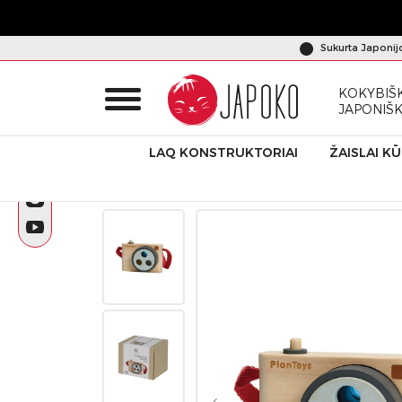
Sukurta Japonij
KOKYBIŠK
JAPONIŠ
LAQ KONSTRUKTORIAI
ŽAISLAI K
Pradžia
Produktai
Amžius nuo 3 m.+
Medinis žaislas „