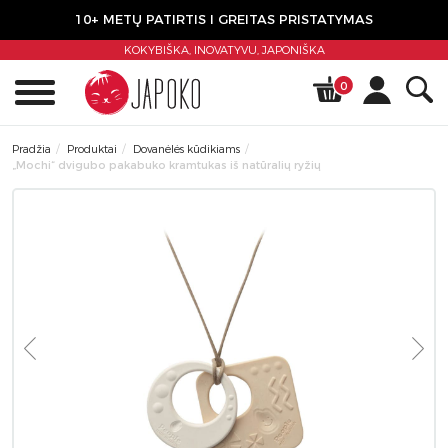
10+ METŲ PATIRTIS I GREITAS PRISTATYMAS
KOKYBIŠKA, INOVATYVU,
JAPONIŠKA
0
Pradžia
Produktai
Dovanėlės kūdikiams
„Mochi“ dvigubo pakabuko kramtukas iš natūralių ryžių