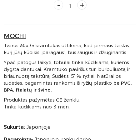
-
+
MOCHI
Tvarus
Mochi
kramtukas užtikrina, kad pirmasis žaislas,
kurį jūsų kūdikis „paragaus”, bus saugus ir džiuginantis.
Ypač patogus laikyti, tobulai tinka kūdikiams, kuriems
dygsta dantukai. Kramtuko paviršius turi burbuliuotą ir
briaunuotą tekstūrą. Sudėtis: 51% ryžiai. Natūralios
sudėties, pagamintas rankomis iš ryžių plastiko
be PVC,
BPA, ftalatų ir švino.
Produktas pažymėtas
CE
ženklu.
Tinka kūdikiams nuo 3 mėn.
Sukurta:
Japonijoje
Pagaminta:
Japonijoje, rankų darbo