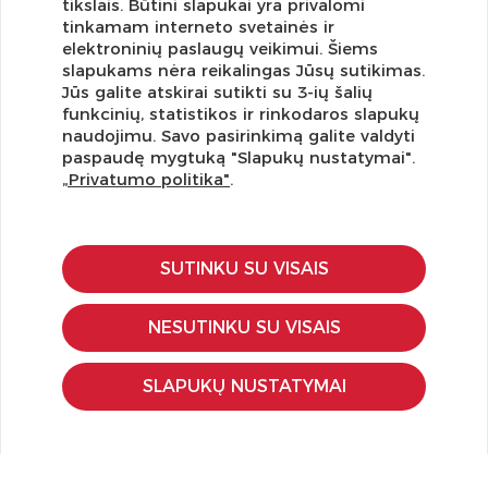
tikslais. Būtini slapukai yra privalomi
tinkamam interneto svetainės ir
elektroninių paslaugų veikimui. Šiems
slapukams nėra reikalingas Jūsų sutikimas.
Jūs galite atskirai sutikti su 3-ių šalių
funkcinių, statistikos ir rinkodaros slapukų
Užsisakykite naujienlaiškį ir pirmi gaukite geriausius
naudojimu. Savo pasirinkimą galite valdyti
pasiūlymus!
paspaudę mygtuką "Slapukų nustatymai".
„Privatumo politika"
.
SUTINKU SU VISAIS
KLIENTŲ APTARNAVIMAS
Pirkimo – pardavimo taisyklės
NESUTINKU SU VISAIS
Pristatymas ir grąžinimas
Apmokėjimo būdai
SLAPUKŲ NUSTATYMAI
Kokybės ir saugumo standartai
Privatumo taisyklės
NAUDINGA ŽINOTI
Tinklaraštis