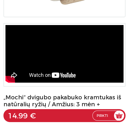
„Mochi“ dvigubo pakabuko kramtukas iš
natūralių ryžių / Amžius: 3 mėn +
14.99 €
PIRKTI