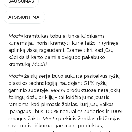
SAUGUMAS
ATSISIUNTIMAI
Mochi
kramtukas tobulai tinka kūdikiams,
kuriems jau norisi kramtyti, kurie laižo ir tyrinėja
aplinką viską ragaudami. Esame tikri, kad jūsų
kūdikis iš karto pamils dvigubo pakabuko
kramtuką
Mochi.
Mochi
žaislų serija buvo sukurta pasitelkus ryžių
plastiko technologiją, naudojant 51% ryžių
gaminio sudėtyje.
Mochi
produktuose nėra jokių
žalingų dažų ar klijų – tai leidžia jums jaustis
ramiems, kad pirmasis žaislas, kurį jūsų vaikas
„paragaus”, bus 100% natūralios sudėties ir 100%
smagus žaisti.
Mochi
prekinis ženklas didžiuojasi
savo meistriškumu, gaminant produktus,