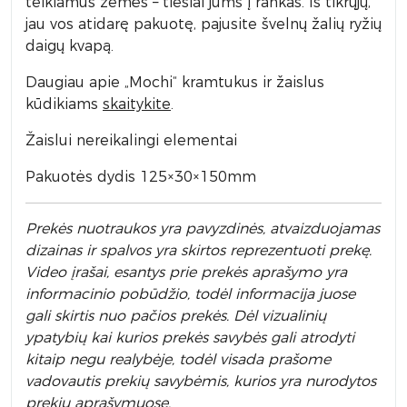
teikiamus žemės – tiesiai jums į rankas. Iš tikrųjų,
jau vos atidarę pakuotę, pajusite švelnų žalių ryžių
daigų kvapą.
Daugiau apie „Mochi“ kramtukus ir žaislus
kūdikiams
skaitykite
.
Žaislui nereikalingi elementai
Pakuotės dydis 125×30×150mm
Prek
ės nuotraukos yra pavyzdinės,
atvaizduojamas
dizainas ir spalvos yra skirtos reprezentuoti prekę.
Video įrašai, esantys prie prekės aprašymo yra
informacinio pobūdžio, todėl informacija juose
gali skirtis nuo pačios prekės. Dėl vizualinių
ypatybių kai kurios prekės savybės gali atrodyti
kitaip negu realybėje, todėl visada prašome
vadovautis prekių savybėmis, kurios yra nurodytos
prekių aprašymuose.