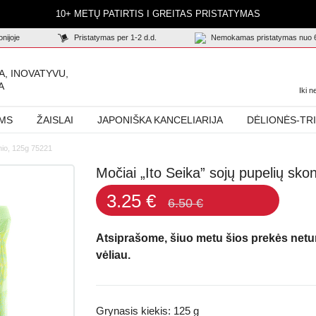
10+ METŲ PATIRTIS I GREITAS PRISTATYMAS
nijoje
Pristatymas per 1-2 d.d.
Nemokamas pristatymas nuo 
A, INOVATYVU,
A
Iki 
AMS
ŽAISLAI
JAPONIŠKA KANCELIARIJA
DĖLIONĖS-TR
onio, 125g 75221
Močiai „Ito Seika” sojų pupelių sk
3.25 €
6.50 €
Atsiprašome, šiuo metu šios prekės net
vėliau.
Grynasis kiekis: 125 g