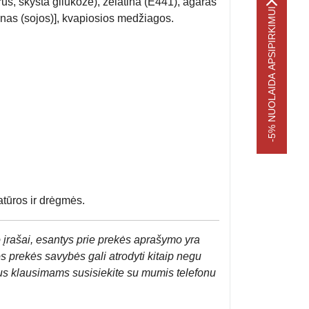
us, skysta gliukozė), želatina (E441), agaras
-5% NUOLAIDA APSIPIRKIMUI
itinas (sojos)], kvapiosios medžiagos.
atūros ir drėgmės.
 įrašai, esantys prie prekės aprašymo yra
os prekės savybės gali atrodyti kitaip negu
us klausimams susisiekite su mumis telefonu