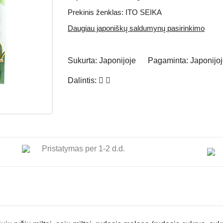
Prekinis ženklas: ITO SEIKA
Daugiau japoniškų saldumynų pasirinkimo
Sukurta:
Japonijoje
Pagaminta:
Japonijo
Dalintis:
Pristatymas per 1-2 d.d.