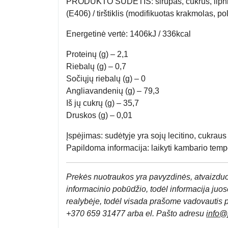
PRODUKTO SUDĖTIS: sirupas, cukrus, lipniųjų 
(E406) / tirštiklis (modifikuotas krakmolas, po
Energetinė vertė: 1406kJ / 336kcal
Proteinų (g) – 2,1
Riebalų (g) – 0,7
Sočiųjų riebalų (g) – 0
Angliavandenių (g) – 79,3
Iš jų cukrų (g) – 35,7
Druskos (g) – 0,01
Įspėjimas:
sudėtyje yra sojų lecitino, cukraus i
Papildoma informacija:
laikyti kambario temp
Prek
ės nuotraukos yra pavyzdinės,
atvaizduo
informacinio pobūdžio, todėl informacija juose
realybėje, todėl visada prašome vadovautis 
+370 659 31477 arba el. Pa
što adresu
info
@j