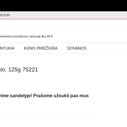
69 EUR
0
nemokamo pristatymo Lietuvoje liko
69
€
INTUKAI
KŪNO PRIEŽIŪRA
DOVANOS
onio, 125g 75221
urime sandelyje! Prašome užsukti pas mus