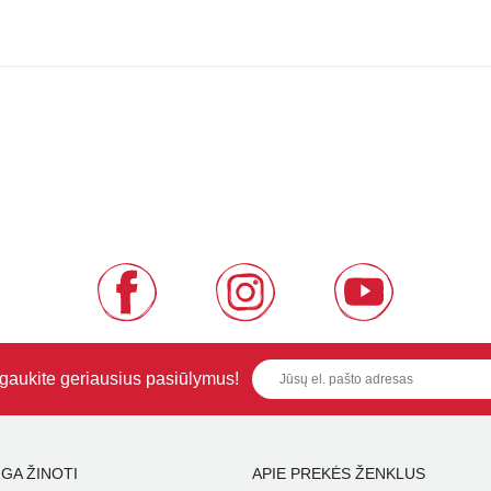
i gaukite geriausius pasiūlymus!
GA ŽINOTI
APIE PREKĖS ŽENKLUS