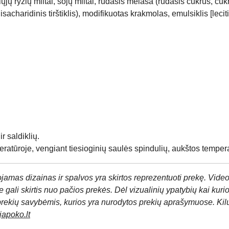
ryžių miltai, sojų miltai, rudasis melasa (rudasis cukrus, cukr
lisacharidinis tirštiklis), modifikuotas krakmolas, emulsiklis [lec
r saldiklių.
eratūroje, vengiant tiesioginių saulės spindulių, aukštos temper
jamas dizainas ir spalvos yra skirtos reprezentuoti prekę. Video
 gali skirtis nuo pačios prekės. Dėl vizualinių ypatybių kai kuri
prekių savybėmis, kurios yra nurodytos prekių aprašymuose. Kil
apoko.lt