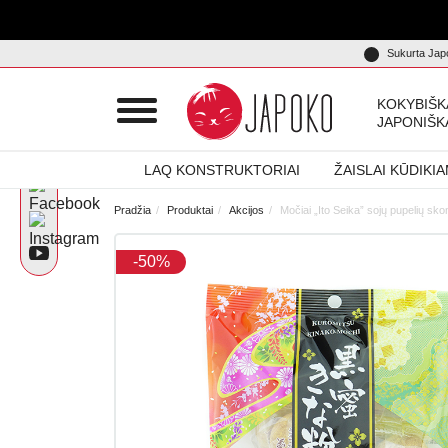
Sukurta Japo
KOKYBIŠK
JAPONIŠK
LAQ KONSTRUKTORIAI
ŽAISLAI KŪDIKI
Pradžia
Produktai
Akcijos
Močiai „Ito Seika” sojų pupelių sk
-50%