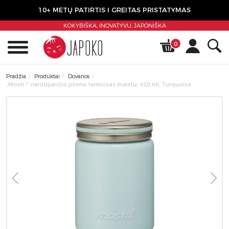
10+ METŲ PATIRTIS I GREITAS PRISTATYMAS
KOKYBIŠKA, INOVATYVU,
JAPONIŠKA
0
Pradžia
Produktai
Dovanos
„Mosh !” nerūdijančio plieno termosas maistui 420 ml, Turquoise