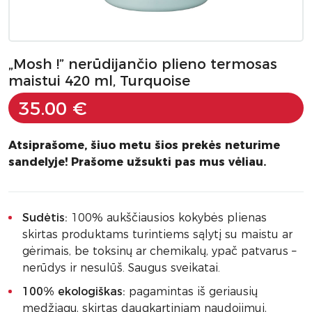
„Mosh !” nerūdijančio plieno termosas
maistui 420 ml, Turquoise
35.00 €
Atsiprašome, šiuo metu šios prekės neturime
sandelyje! Prašome užsukti pas mus vėliau.
Sudėtis:
100% aukščiausios kokybės plienas
skirtas produktams turintiems sąlytį su maistu ar
gėrimais, be toksinų ar chemikalų, ypač patvarus –
nerūdys ir nesulūš. Saugus sveikatai.
100% ekologiškas:
pagamintas iš geriausių
medžiagų, skirtas daugkartiniam naudojimui,