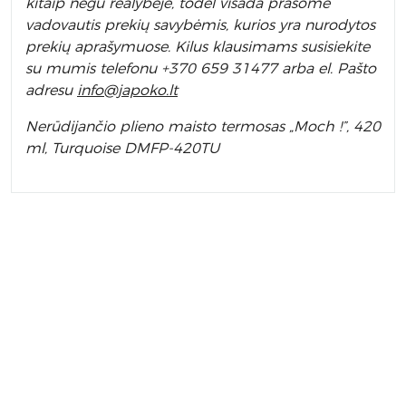
kitaip negu realybėje, todėl visada prašome
vadovautis prekių savybėmis, kurios yra nurodytos
prekių aprašymuose. Kilus klausimams susisiekite
su mumis telefonu +370 659 31477 arba el. Pa
što
adresu
info
@japoko.lt
Nerūdijančio plieno maisto termosas „Moch !”, 420
ml, Turquoise DMFP-420TU