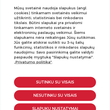
Mūsų svetainė naudoja slapukus (angl.
cookies) tinkamam svetainės veikimui
užtikrinti, statistiniais bei rinkodaros
tikslais. Būtini slapukai yra privalomi
tinkamam interneto svetainės ir
elektroninių paslaugų veikimui. Šiems
slapukams nėra reikalingas Jūsų sutikimas.
Jūs galite atskirai sutikti su 3-ių šalių
funkcinių, statistikos ir rinkodaros slapukų
Užsisakykite naujienlaiškį ir pirmi gaukite geriausius
naudojimu. Savo pasirinkimą galite valdyti
pasiūlymus!
paspaudę mygtuką "Slapukų nustatymai".
„Privatumo politika"
.
SUTINKU SU VISAIS
KLIENTŲ APTARNAVIMAS
Pirkimo – pardavimo taisyklės
NESUTINKU SU VISAIS
Pristatymas ir grąžinimas
Apmokėjimo būdai
SLAPUKŲ NUSTATYMAI
Kokybės ir saugumo standartai