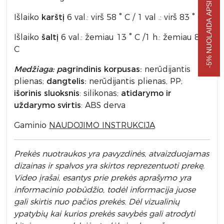
-5% NUOLAIDA APSIPIRKIMUI
Išlaiko
karštį
6 val.: virš 58 ° C / 1 val .: virš 83 ° C
Išlaiko
šaltį
6 val.: žemiau 13 ° C /1 h.: žemiau 8 °
C
Medžiaga: p
agrindinis korpusas:
nerūdijantis
plienas;
dangtelis:
nerūdijantis plienas, PP;
išorinis sluoksnis
: silikonas;
atidarymo ir
uždarymo svirtis
: ABS derva
Gaminio
NAUDOJIMO INSTRUKCIJA
Prek
ės nuotraukos yra pavyzdinės,
atvaizduojamas
dizainas ir spalvos yra skirtos reprezentuoti prekę.
Video įrašai, esantys prie prekės aprašymo yra
informacinio pobūdžio, todėl informacija juose
gali skirtis nuo pačios prekės. Dėl vizualinių
ypatybių kai kurios prekės savybės gali atrodyti