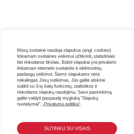
Mūsų svetainė naudoja slapukus (angl. cookies)
tinkamam svetainės veikimui užtikrinti, statistiniais
bei rinkodaros tikslais. Būtini slapukai yra privalomi
tinkamam interneto svetainės ir elektroninių
paslaugų veikimui. Šiems slapukams nėra
reikalingas Jūsų sutikimas. Jūs galite atskirai
sutikti su 3-ių šalių funkcinių, statistikos ir
Užsisakykite naujienlaiškį ir pirmi gaukite geriausius
rinkodaros slapukų naudojimu. Savo pasirinkimą
pasiūlymus!
galite valdyti paspaudę mygtuką "Slapukų
nustatymai".
„Privatumo politika"
.
SUTINKU SU VISAIS
KLIENTŲ APTARNAVIMAS