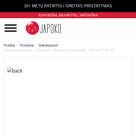
10+ METŲ PATIRTIS I GREITAS PRISTATYMAS
KOKYBIŠKA, INOVATYVU,
JAPONIŠKA
0
Pradžia
Produktai
Nakabayashi
Nuotraukų albumas „Terracotta”, A5-juodas-horizontalus TER-A5F-120-BR