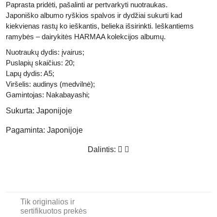
Paprasta pridėti, pašalinti ar pertvarkyti nuotraukas.
Japoniško albumo ryškios spalvos ir dydžiai sukurti kad
kiekvienas rastų ko ieškantis, belieka išsirinkti. Ieškantiems
ramybės – dairykitės HARMAA kolekcijos albumų.
Nuotraukų dydis: įvairus;
Puslapių skaičius: 20;
Lapų dydis: A5;
Viršelis: audinys (medvilnė);
Gamintojas: Nakabayashi;
Sukurta:
Japonijoje
Pagaminta:
Japonijoje
Dalintis:
Tik originalios ir
sertifikuotos prekės