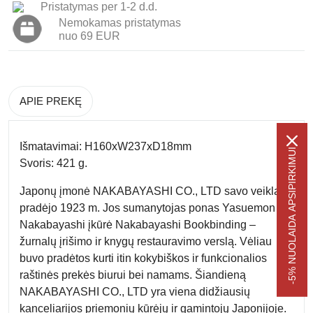
Pristatymas per 1-2 d.d.
Nemokamas pristatymas
nuo 69 EUR
APIE PREKĘ
Išmatavimai: H160xW237xD18mm
-5% NUOLAIDA APSIPIRKIMUI
Svoris: 421 g.
Japonų įmonė NAKABAYASHI CO., LTD savo veiklą
pradėjo 1923 m. Jos sumanytojas ponas Yasuemon
Nakabayashi įkūrė Nakabayashi Bookbinding –
žurnalų įrišimo ir knygų restauravimo verslą. Vėliau
buvo pradėtos kurti itin kokybiškos ir funkcionalios
raštinės prekės biurui bei namams. Šiandieną
NAKABAYASHI CO., LTD yra viena didžiausių
kanceliarijos priemonių kūrėjų ir gamintojų Japonijoje.