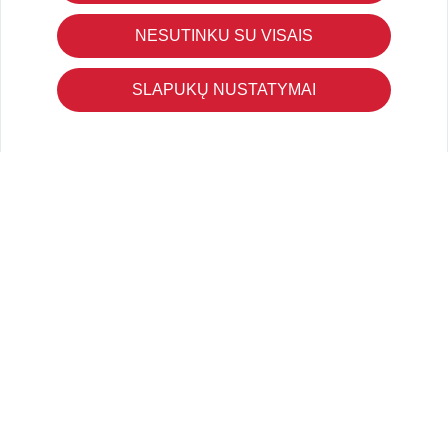
Pirkimo – pardavimo taisyklės
NESUTINKU SU VISAIS
Pristatymas ir grąžinimas
Apmokėjimo būdai
SLAPUKŲ NUSTATYMAI
Kokybės ir saugumo standartai
Privatumo taisyklės
NAUDINGA ŽINOTI
Tinklaraštis
Kodomo edukacijos
Kūrybinės dirbtuvės
LaQ konkursas
LaQ konstravimo schemos
Ugdymo įstaigoms
Kur įsigyti
Didmena
APIE PREKĖS ŽENKLUS
Kas yra LaQ?
BRAIN BUILDERS kūdikiams