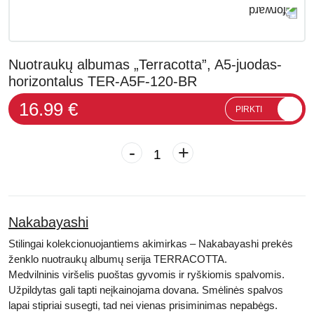
Nuotraukų albumas „Terracotta”, A5-juodas-
horizontalus TER-A5F-120-BR
16.99 €
PIRKTI
-
+
Nakabayashi
Stilingai kolekcionuojantiems akimirkas – Nakabayashi prekės
ženklo nuotraukų albumų serija TERRACOTTA.
Medvilninis viršelis puoštas gyvomis ir ryškiomis spalvomis.
Užpildytas gali tapti neįkainojama dovana. Smėlinės spalvos
lapai stipriai susegti, tad nei vienas prisiminimas nepabėgs.