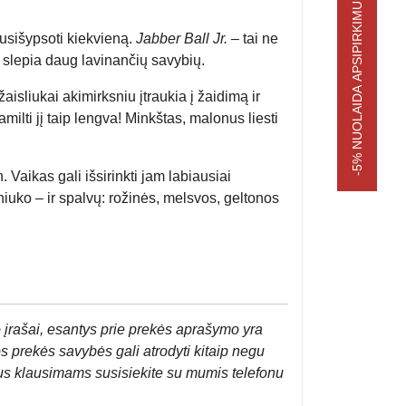
-5% NUOLAIDA APSIPIRKIMUI
nusišypsoti kiekvieną.
Jabber Ball Jr.
– tai ne
je slepia daug lavinančių savybių.
isliukai akimirksniu įtraukia į žaidimą ir
ti jį taip lengva! Minkštas, malonus liesti
Vaikas gali išsirinkti jam labiausiai
iuko – ir spalvų: rožinės, melsvos, geltonos
 įrašai, esantys prie prekės aprašymo yra
os prekės savybės gali atrodyti kitaip negu
us klausimams susisiekite su mumis telefonu