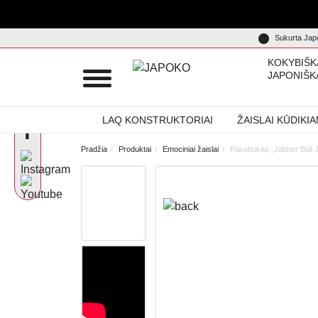
Sukurta Japo
KOKYBIŠK
JAPONIŠK
LAQ KONSTRUKTORIAI
ŽAISLAI KŪDIKI
Pradžia
Produktai
Emociniai žaislai
Pakabukas „Jabber Ball J