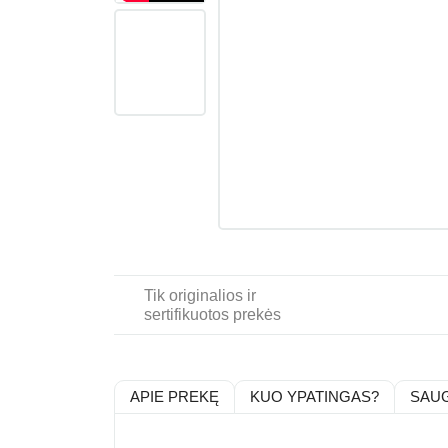
Tik originalios ir
sertifikuotos prekės
APIE PREKĘ
KUO YPATINGAS?
SAU