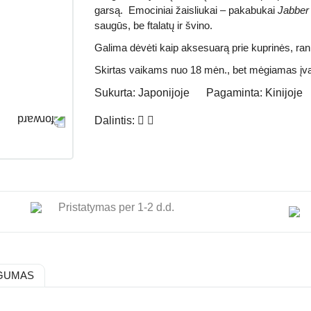
garsą. Emociniai žaisliukai – pakabukai
Jabber 
saugūs,
be ftalatų ir švino
.
Galima dėvėti kaip aksesuarą prie kuprinės, ran
Skirtas vaikams nuo 18 mėn., bet mėgiamas įvai
Sukurta:
Japonijoje
Pagaminta:
Kinijoje
Dalintis:
Pristatymas per 1-2 d.d.
GUMAS