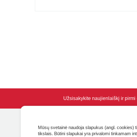
Užsisakykite naujienlaiškį ir pirm
KLIENTŲ APTARNAVIMAS
NAUDIN
Mūsų svetainė naudoja slapukus (angl. cookies) tin
tikslais. Būtini slapukai yra privalomi tinkamam in
Pirkimo – pardavimo taisyklės
Tinklarašt