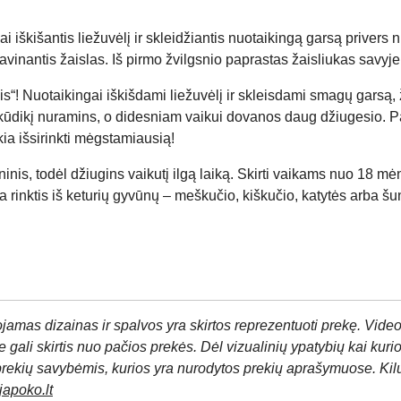
 iškišantis liežuvėlį ir skleidžiantis nuotaikingą garsą privers 
r lavinantis žaislas. Iš pirmo žvilgsnio paprastas žaisliukas savy
s“! Nuotaikingai iškišdami liežuvėlį ir skleisdami smagų garsą, ža
ikį nuramins, o didesniam vaikui dovanos daug džiugesio. Pamil
kia išsirinkti mėgstamiausią!
s, todėl džiugins vaikutį ilgą laiką. Skirti vaikams nuo 18 mėn. 
rinktis iš keturių gyvūnų – meškučio, kiškučio, katytės arba šun
jamas dizainas ir spalvos yra skirtos reprezentuoti prekę. Video
 gali skirtis nuo pačios prekės. Dėl vizualinių ypatybių kai kuri
prekių savybėmis, kurios yra nurodytos prekių aprašymuose. Kil
apoko.lt