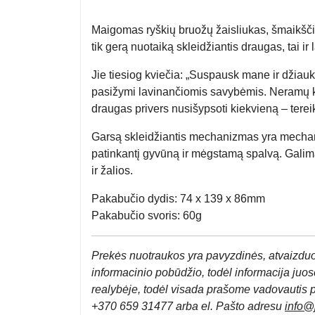
Maigomas ryškių bruožų žaisliukas, šmaikščiai
tik gerą nuotaiką skleidžiantis draugas, tai i
Jie tiesiog kviečia: „Suspausk mane ir džiauki
pasižymi lavinančiomis savybėmis. Neramų kūd
draugas privers nusišypsoti kiekvieną – terei
Garsą skleidžiantis mechanizmas yra mechanini
patinkantį gyvūną ir mėgstamą spalvą. Galima 
ir žalios.
Pakabučio dydis: 74 x 139 x 86mm
Pakabučio svoris: 60g
Prek
ės nuotraukos yra pavyzdinės,
atvaizduo
informacinio pobūdžio, todėl informacija juose
realybėje, todėl visada prašome vadovautis 
+370 659 31477 arba el. Pa
što adresu
info
@j