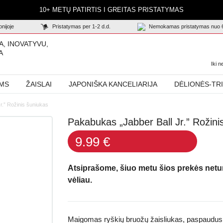
10+ METŲ PATIRTIS I GREITAS PRISTATYMAS
nijoje
Pristatymas per 1-2 d.d.
Nemokamas pristatymas nuo 
A, INOVATYVU,
A
Iki 
AMS
ŽAISLAI
JAPONIŠKA KANCELIARIJA
DĖLIONĖS-TR
r.” Rožinis šuniukas
Pakabukas „Jabber Ball Jr.” Rožini
9.99 €
Atsiprašome, šiuo metu šios prekės net
vėliau.
Maigomas ryškių bruožų žaisliukas, paspaudus šm