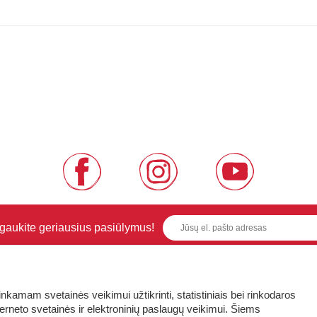
i gaukite geriausius pasiūlymus!
GA ŽINOTI
APIE PREKĖS ŽENKLUS
kamam svetainės veikimui užtikrinti, statistiniais bei rinkodaros
terneto svetainės ir elektroninių paslaugų veikimui. Šiems
is
Kas yra LaQ?