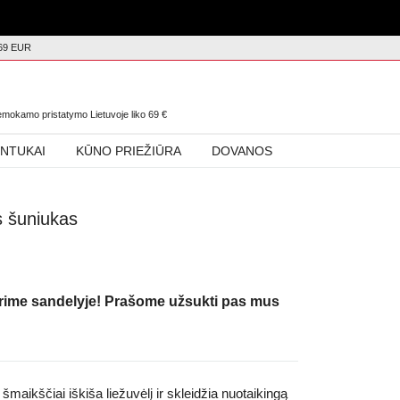
69 EUR
0
nemokamo pristatymo Lietuvoje liko
69
€
INTUKAI
KŪNO PRIEŽIŪRA
DOVANOS
s šuniukas
urime sandelyje! Prašome užsukti pas mus
aikščiai iškiša liežuvėlį ir skleidžia nuotaikingą