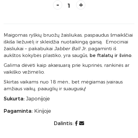
-
+
Maigomas ryškių bruožų žaisliukas, paspaudus šmaikščiai
iškiša liežuvėlį ir skleidžia nuotaikingą garsą. Emociniai
žaisliukai – pakabukai
Jabber Ball Jr.
pagaminti iš
aukštos kokybės plastiko, yra saugūs,
be ftalatų ir švino
.
Galima dėvėti kaip aksesuarą prie kuprinės, rankinės ar
vaikiško vežimėlio.
Skirtas vaikams nuo 18 mėn., bet mėgiamas įvairaus
amžiaus vaikų, paauglių ir suaugusių!
Sukurta:
Japonijoje
Pagaminta:
Kinijoje
Dalintis: