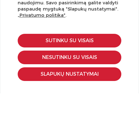
Užsisakykite naujienlaiškį ir pirmi gaukite geriausius
naudojimu. Savo pasirinkimą galite valdyti
pasiūlymus!
paspaudę mygtuką "Slapukų nustatymai".
„Privatumo politika"
.
SUTINKU SU VISAIS
KLIENTŲ APTARNAVIMAS
Pirkimo – pardavimo taisyklės
NESUTINKU SU VISAIS
Pristatymas ir grąžinimas
Apmokėjimo būdai
SLAPUKŲ NUSTATYMAI
Kokybės ir saugumo standartai
Privatumo taisyklės
NAUDINGA ŽINOTI
Tinklaraštis
Kodomo edukacijos
Kūrybinės dirbtuvės
LaQ konkursas
LaQ konstravimo schemos