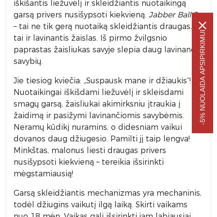
iškišantis liežuvėlį ir skleidžiantis nuotaikingą
garsą privers nusišypsoti kiekvieną.
Jabber Ball Jr.
– tai ne tik gerą nuotaiką skleidžiantis draugas,
-5% NUOLAIDA APSIPIRKIMUI
tai ir lavinantis žaislas. Iš pirmo žvilgsnio
paprastas žaisliukas savyje slepia daug lavinančių
savybių.
Jie tiesiog kviečia: „Suspausk mane ir džiaukis“!
Nuotaikingai iškišdami liežuvėlį ir skleisdami
smagų garsą, žaisliukai akimirksniu įtraukia į
žaidimą ir pasižymi lavinančiomis savybėmis.
Neramų kūdikį nuramins, o didesniam vaikui
dovanos daug džiugesio. Pamilti jį taip lengva!
Minkštas, malonus liesti draugas privers
nusišypsoti kiekvieną – tereikia išsirinkti
mėgstamiausią!
Garsą skleidžiantis mechanizmas yra mechaninis,
todėl džiugins vaikutį ilgą laiką. Skirti vaikams
nuo 18 mėn. Vaikas gali išsirinkti jam labiausiai