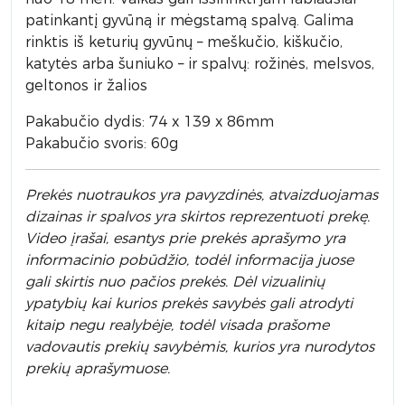
patinkantį gyvūną ir mėgstamą spalvą. Galima
rinktis iš keturių gyvūnų – meškučio, kiškučio,
katytės arba šuniuko – ir spalvų: rožinės, melsvos,
geltonos ir žalios
Pakabučio dydis: 74 x 139 x 86mm
Pakabučio svoris: 60g
Prek
ės nuotraukos yra pavyzdinės,
atvaizduojamas
dizainas ir spalvos yra skirtos reprezentuoti prekę.
Video įrašai, esantys prie prekės aprašymo yra
informacinio pobūdžio, todėl informacija juose
gali skirtis nuo pačios prekės. Dėl vizualinių
ypatybių kai kurios prekės savybės gali atrodyti
kitaip negu realybėje, todėl visada prašome
vadovautis prekių savybėmis, kurios yra nurodytos
prekių aprašymuose.