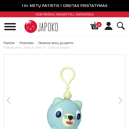
10+ METŲ PATIRTIS I GREITAS PRISTATYMAS
KOKYBIŠKA, INOVATYVU,
JAPONIŠKA
0
Pradžia
Produktai
Dovanos vaikų grupėms
Pakabukas „Jabber Ball Jr.” Žalsva katytė