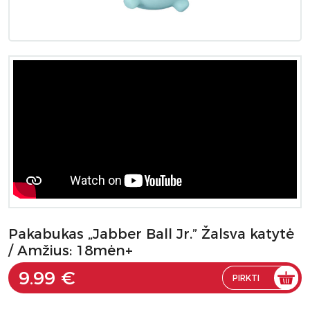
Pakabukas „Jabber Ball Jr.” Žalsva katytė
/ Amžius: 18mėn+
9.99 €
PIRKTI