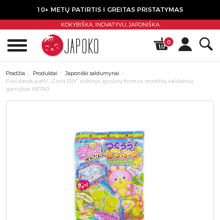
10+ METŲ PATIRTIS I GREITAS PRISTATYMAS
KOKYBIŠKA, INOVATYVU,
JAPONIŠKA
0
Pradžia
Produktai
Japoniški saldumynai
Pasidaryk pats! „Coris DIY” rinkinys gyvūnų formos minkštų saldainių
gamybai 68780