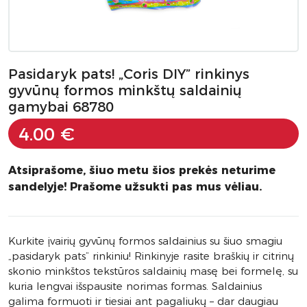
Pasidaryk pats! „Coris DIY” rinkinys
gyvūnų formos minkštų saldainių
gamybai 68780
4.00 €
Atsiprašome, šiuo metu šios prekės neturime
sandelyje! Prašome užsukti pas mus vėliau.
Kurkite įvairių gyvūnų formos saldainius su šiuo smagiu
„pasidaryk pats“ rinkiniu! Rinkinyje rasite braškių ir citrinų
skonio minkštos tekstūros saldainių masę bei formelę, su
kuria lengvai išspausite norimas formas. Saldainius
galima formuoti ir tiesiai ant pagaliukų – dar daugiau