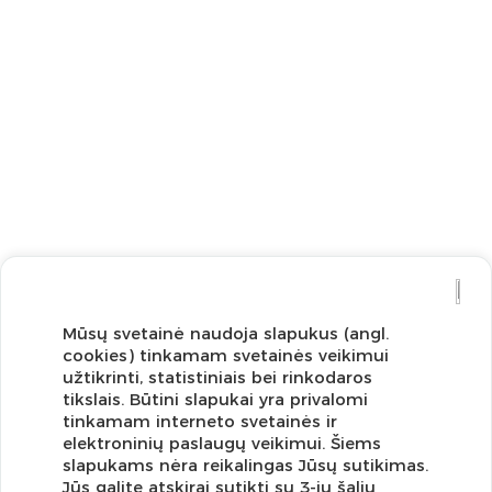
Mūsų svetainė naudoja slapukus (angl.
cookies) tinkamam svetainės veikimui
užtikrinti, statistiniais bei rinkodaros
tikslais. Būtini slapukai yra privalomi
tinkamam interneto svetainės ir
elektroninių paslaugų veikimui. Šiems
slapukams nėra reikalingas Jūsų sutikimas.
Jūs galite atskirai sutikti su 3-ių šalių