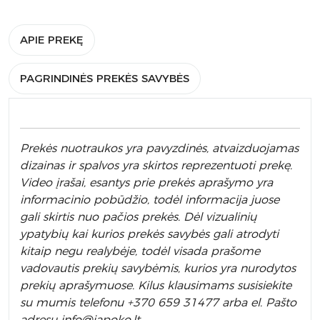
APIE PREKĘ
PAGRINDINĖS PREKĖS SAVYBĖS
Prek
ės nuotraukos yra pavyzdinės,
atvaizduojamas
dizainas ir spalvos yra skirtos reprezentuoti prekę.
Video įrašai, esantys prie prekės aprašymo yra
informacinio pobūdžio, todėl informacija juose
gali skirtis nuo pačios prekės. Dėl vizualinių
ypatybių kai kurios prekės savybės gali atrodyti
kitaip negu realybėje, todėl visada prašome
vadovautis prekių savybėmis, kurios yra nurodytos
prekių aprašymuose. Kilus klausimams susisiekite
su mumis telefonu +370 659 31477 arba el. Pa
što
adresu
info
@japoko.lt