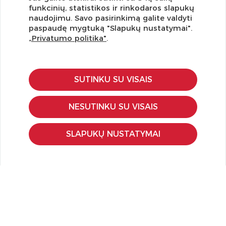
Užsisakykite naujienlaiškį ir pirmi gaukite geriausius
funkcinių, statistikos ir rinkodaros slapukų
pasiūlymus!
naudojimu. Savo pasirinkimą galite valdyti
paspaudę mygtuką "Slapukų nustatymai".
„Privatumo politika"
.
KLIENTŲ APTARNAVIMAS
SUTINKU SU VISAIS
Pirkimo – pardavimo taisyklės
Pristatymas ir grąžinimas
NESUTINKU SU VISAIS
Apmokėjimo būdai
Kokybės ir saugumo standartai
SLAPUKŲ NUSTATYMAI
Privatumo taisyklės
NAUDINGA ŽINOTI
Tinklaraštis
Kodomo edukacijos
Kūrybinės dirbtuvės
LaQ konkursas
LaQ konstravimo schemos