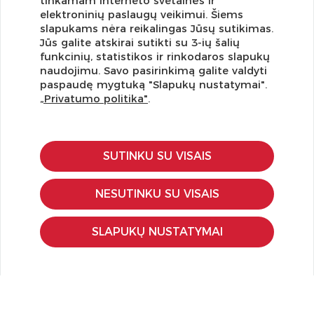
tinkamam interneto svetainės ir
elektroninių paslaugų veikimui. Šiems
slapukams nėra reikalingas Jūsų sutikimas.
Jūs galite atskirai sutikti su 3-ių šalių
funkcinių, statistikos ir rinkodaros slapukų
Užsisakykite naujienlaiškį ir pirmi gaukite geriausius
naudojimu. Savo pasirinkimą galite valdyti
pasiūlymus!
paspaudę mygtuką "Slapukų nustatymai".
„Privatumo politika"
.
SUTINKU SU VISAIS
KLIENTŲ APTARNAVIMAS
Pirkimo – pardavimo taisyklės
NESUTINKU SU VISAIS
Pristatymas ir grąžinimas
Apmokėjimo būdai
SLAPUKŲ NUSTATYMAI
Kokybės ir saugumo standartai
Privatumo taisyklės
NAUDINGA ŽINOTI
Tinklaraštis
Kodomo edukacijos