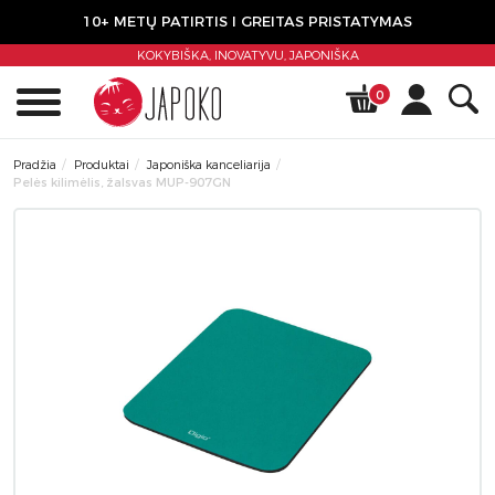
10+ METŲ PATIRTIS I GREITAS PRISTATYMAS
KOKYBIŠKA, INOVATYVU,
JAPONIŠKA
0
Pradžia
Produktai
Japoniška kanceliarija
Pelės kilimėlis, žalsvas MUP-907GN