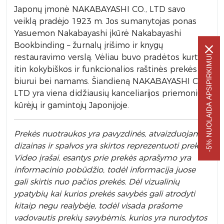
Japonų įmonė NAKABAYASHI CO., LTD savo
veiklą pradėjo 1923 m. Jos sumanytojas ponas
Yasuemon Nakabayashi įkūrė Nakabayashi
Bookbinding – žurnalų įrišimo ir knygų
restauravimo verslą. Vėliau buvo pradėtos kurti
-5% NUOLAIDA APSIPIRKIMUI
itin kokybiškos ir funkcionalios raštinės prekės
biurui bei namams. Šiandieną NAKABAYASHI CO.,
LTD yra viena didžiausių kanceliarijos priemonių
kūrėjų ir gamintojų Japonijoje.
Prek
ės nuotraukos yra pavyzdinės,
atvaizduojamas
dizainas ir spalvos yra skirtos reprezentuoti prekę.
Video įrašai, esantys prie prekės aprašymo yra
informacinio pobūdžio, todėl informacija juose
gali skirtis nuo pačios prekės. Dėl vizualinių
ypatybių kai kurios prekės savybės gali atrodyti
kitaip negu realybėje, todėl visada prašome
vadovautis prekių savybėmis, kurios yra nurodytos