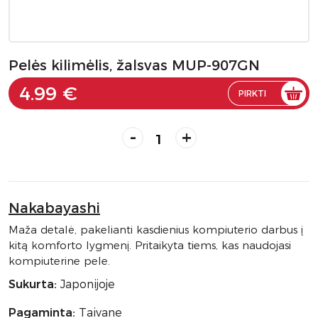
Pelės kilimėlis, žalsvas MUP-907GN
4.99 €
PIRKTI
-
+
Nakabayashi
Maža detalė, pakelianti kasdienius kompiuterio darbus į
kitą komforto lygmenį. Pritaikyta tiems, kas naudojasi
kompiuterine pele.
Sukurta:
Japonijoje
Pagaminta:
Taivane