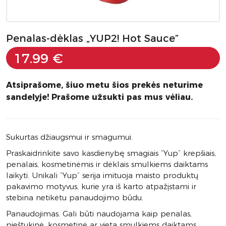
Penalas-dėklas „YUP2! Hot Sauce”
17.99 €
Atsiprašome, šiuo metu šios prekės neturime
sandelyje! Prašome užsukti pas mus vėliau.
Sukurtas džiaugsmui ir smagumui.
Praskaidrinkite savo kasdienybę smagiais “Yup” krepšiais,
penalais, kosmetinėmis ir dėklais smulkiems daiktams
laikyti. Unikali “Yup” serija imituoja maisto produktų
pakavimo motyvus, kurie yra iš karto atpažįstami ir
stebina netikėtu panaudojimo būdu.
Panaudojimas. Gali būti naudojama kaip penalas,
pieštukinė, kosmetinė ar vieta smulkiems daiktams