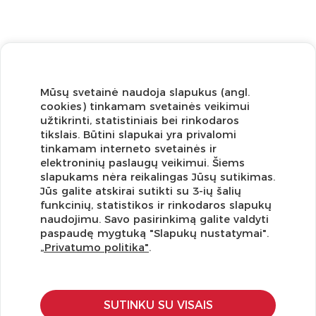
Mūsų svetainė naudoja slapukus (angl.
cookies) tinkamam svetainės veikimui
užtikrinti, statistiniais bei rinkodaros
tikslais. Būtini slapukai yra privalomi
tinkamam interneto svetainės ir
elektroninių paslaugų veikimui. Šiems
slapukams nėra reikalingas Jūsų sutikimas.
Jūs galite atskirai sutikti su 3-ių šalių
funkcinių, statistikos ir rinkodaros slapukų
Užsisakykite naujienlaiškį ir pirmi gaukite geriausius
naudojimu. Savo pasirinkimą galite valdyti
pasiūlymus!
paspaudę mygtuką "Slapukų nustatymai".
„Privatumo politika"
.
SUTINKU SU VISAIS
KLIENTŲ APTARNAVIMAS