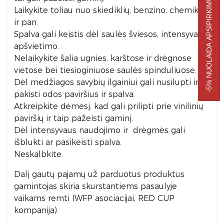
-5% NUOLAIDA APSIPIRKIMUI
Laikykite toliau nuo skiediklių, benzino, chemikalų
ir pan.
Spalva gali keistis dėl saulės šviesos, intensyvaus
apšvietimo.
Nelaikykite šalia ugnies, karštose ir drėgnose
vietose bei tiesioginiuose saulės spinduliuose.
Dėl medžiagos savybių ilgainiui gali nusilupti ir
pakisti odos paviršius ir spalva.
Atkreipkite dėmesį, kad gali prilipti prie vinilinių
paviršių ir taip pažeisti gaminį.
Dėl intensyvaus naudojimo ir drėgmės gali
išblukti ar pasikeisti spalva.
Neskalbkite.
Dalį gautų pajamų už parduotus produktus
gamintojas skiria skurstantiems pasaulyje
vaikams remti (WFP asociacijai, RED CUP
kompanija).