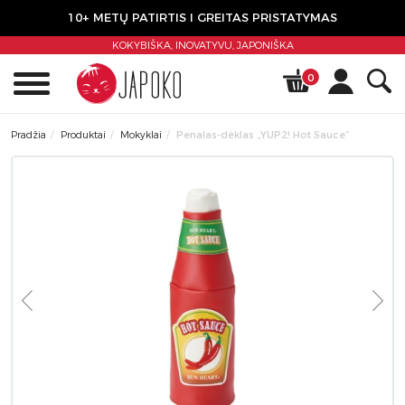
10+ METŲ PATIRTIS I GREITAS PRISTATYMAS
KOKYBIŠKA, INOVATYVU,
JAPONIŠKA
0
Pradžia
Produktai
Mokyklai
Penalas-dėklas „YUP2! Hot Sauce”