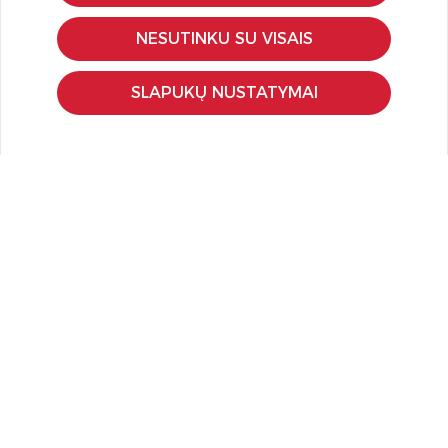
Pirkimo – pardavimo taisyklės
NESUTINKU SU VISAIS
Pristatymas ir grąžinimas
Apmokėjimo būdai
SLAPUKŲ NUSTATYMAI
Kokybės ir saugumo standartai
Privatumo taisyklės
NAUDINGA ŽINOTI
Tinklaraštis
Kodomo edukacijos
Kūrybinės dirbtuvės
LaQ konkursas
LaQ konstravimo schemos
Ugdymo įstaigoms
Kur įsigyti
Didmena
APIE PREKĖS ŽENKLUS
Kas yra LaQ?
BRAIN BUILDERS kūdikiams