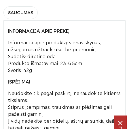
SAUGUMAS
INFORMACIJA APIE PREKĘ
Informacija apie produktą: vienas skyrius,
užsegamas užtrauktuku, be priemonių
Sudėtis: dirbtinė oda
Produkto išmatavimai: 23×6.5cm
Svoris: 42g
ĮSPĖJIMAI
Naudokite tik pagal paskirtį, nenaudokite kitiems
tikslams.
Stiprus įtempimas, traukimas ar plėšimas gali
pažeisti gaminį.
Į vidų nedėkite per didelių, aštrių ar sunkių daiktų,
tai gali pažeisti gaminį.