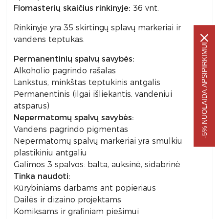
Flomasterių skaičius rinkinyje:
36 vnt.
Rinkinyje yra 35 skirtingų splavų markeriai ir
vandens teptukas.
-5% NUOLAIDA APSIPIRKIMUI
Permanentinių spalvų savybės:
Alkoholio pagrindo rašalas
Lankstus, minkštas teptukinis antgalis
Permanentinis (ilgai išliekantis, vandeniui
atsparus)
Nepermatomų spalvų savybės:
Vandens pagrindo pigmentas
Nepermatomų spalvų markeriai yra smulkiu
plastikiniu antgaliu
Galimos 3 spalvos: balta, auksinė, sidabrinė
Tinka naudoti:
Kūrybiniams darbams ant popieriaus
Dailės ir dizaino projektams
Komiksams ir grafiniam piešimui