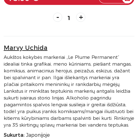
-
+
Marvy Uchida
Aukštos kokybės markeriai „Le Plume Permanent“
idealiai tinka grafikai, meno kūriniams, piešiant mangas,
komiksus, animacinius herojus, peizažus, eskizus, dažant
bei spalvinant ir pan. Ilgai išliekantys markeriai yra
plačiai pritaikomi menininkų ir rankdarbių mėgėjų.
Lankstus ir minkštas teptukinis markerių antgalis leidžia
sukurti įvairaus storio linijas. Alkoholio pagrindu
pagamintos spalvos lengvai susilieja ir greitai išdžiūsta,
todėl yra puikus įrankis komiksams/mangai iliustruoti bei
kitiems kūrybiniams darbams spalvinti bei kurti. Rinkinyje
yra 35 skirtingų splavų markeriai bei vandens teptukas.
Sukurta:
Japonijoje