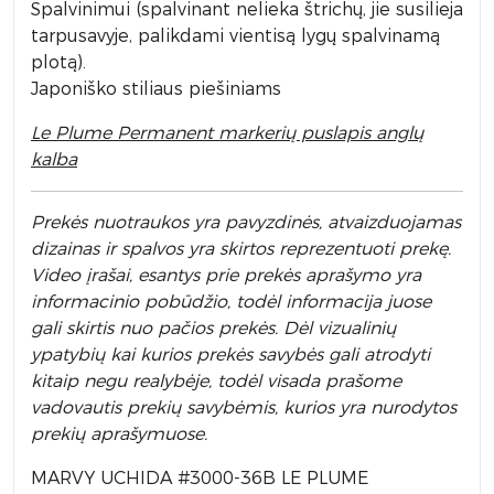
Spalvinimui (spalvinant nelieka štrichų, jie susilieja
tarpusavyje, palikdami vientisą lygų spalvinamą
plotą).
Japoniško stiliaus piešiniams
Le Plume Permanent markerių puslapis anglų
kalba
Prek
ės nuotraukos yra pavyzdinės,
atvaizduojamas
dizainas ir spalvos yra skirtos reprezentuoti prekę.
Video įrašai, esantys prie prekės aprašymo yra
informacinio pobūdžio, todėl informacija juose
gali skirtis nuo pačios prekės. Dėl vizualinių
ypatybių kai kurios prekės savybės gali atrodyti
kitaip negu realybėje, todėl visada prašome
vadovautis prekių savybėmis, kurios yra nurodytos
prekių aprašymuose.
MARVY UCHIDA #3000-36B LE PLUME