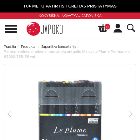
10+ METŲ PATIRTIS I GREITAS PRISTATYMAS
KOKYBIŠKA, INOVATYVU,
JAPONIŠKA
0
Pradžia
Produktai
Japoniška kanceliarija
Permanentiniai markeriai teptukiniu antgaliu Marvy Le Plume Permanent
#3000-36B, 36 vnt.