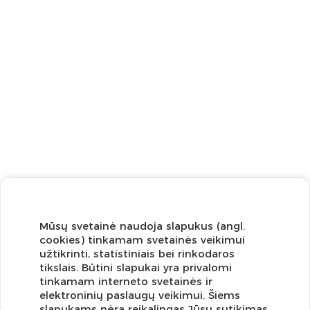
Mūsų svetainė naudoja slapukus (angl.
cookies) tinkamam svetainės veikimui
užtikrinti, statistiniais bei rinkodaros
tikslais. Būtini slapukai yra privalomi
tinkamam interneto svetainės ir
elektroninių paslaugų veikimui. Šiems
slapukams nėra reikalingas Jūsų sutikimas.