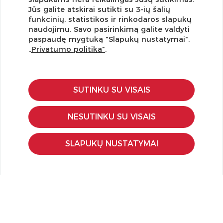
Jūs galite atskirai sutikti su 3-ių šalių
funkcinių, statistikos ir rinkodaros slapukų
Užsisakykite naujienlaiškį ir pirmi gaukite geriausius
naudojimu. Savo pasirinkimą galite valdyti
pasiūlymus!
paspaudę mygtuką "Slapukų nustatymai".
„Privatumo politika"
.
SUTINKU SU VISAIS
KLIENTŲ APTARNAVIMAS
Pirkimo – pardavimo taisyklės
NESUTINKU SU VISAIS
Pristatymas ir grąžinimas
Apmokėjimo būdai
SLAPUKŲ NUSTATYMAI
Kokybės ir saugumo standartai
Privatumo taisyklės
NAUDINGA ŽINOTI
Tinklaraštis
Kodomo edukacijos
Kūrybinės dirbtuvės