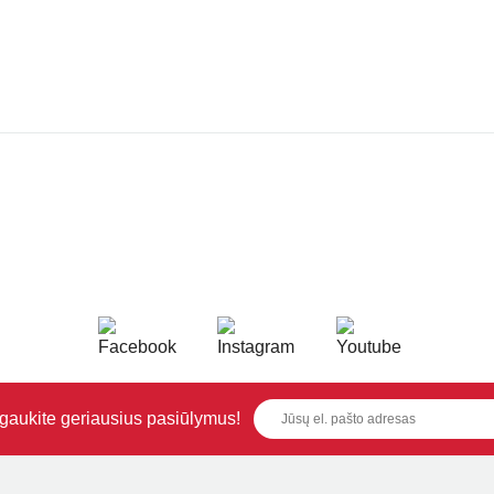
i gaukite geriausius pasiūlymus!