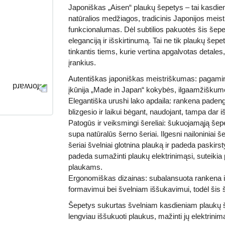
Japoniškas „Aisen“ plaukų šepetys – tai kasdien
natūralios medžiagos, tradicinis Japonijos meist
funkcionalumas. Dėl subtilios pakuotės šis šepe
eleganciją ir išskirtinumą.
Tai ne tik plaukų šepe
tinkantis tiems, kurie vertina apgalvotas detales
įrankius.
Autentiškas japoniškas meistriškumas:
pagamint
įkūnija „Made in Japan“ kokybės, ilgaamžiškumo 
Elegantiška urushi lako apdaila:
rankena padengta
blizgesio ir laikui bėgant, naudojant, tampa dar i
Patogūs ir veiksmingi šereliai:
šukuojamąją šepeči
supa natūralūs šerno šeriai. Ilgesni nailoniniai 
šeriai švelniai glotnina plauką ir padeda paskirst
padeda sumažinti plaukų elektrinimąsi, suteikia 
plaukams.
Ergonomiškas dizainas:
subalansuota rankena ir
formavimui bei švelniam iššukavimui, todėl šis š
Šepetys sukurtas švelniam kasdieniam plaukų šu
lengviau iššukuoti plaukus, mažinti jų elektrinimą