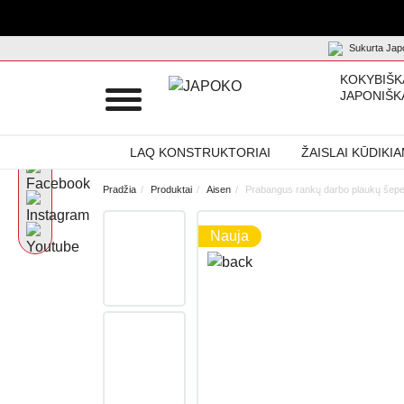
Sukurta Japo
KOKYBIŠK
JAPONIŠK
LAQ KONSTRUKTORIAI
ŽAISLAI KŪDIKI
Pradžia
Produktai
Aisen
Prabangus rankų darbo plaukų šepetys
Nauja