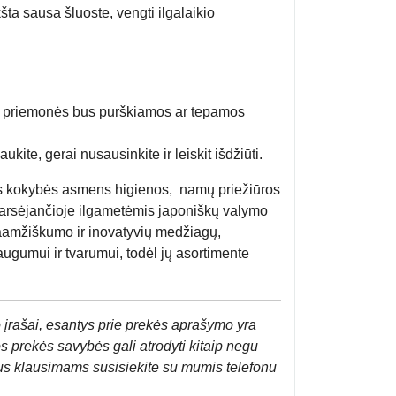
a sausa šluoste, vengti ilgalaikio
imo priemonės bus purškiamos ar tepamos
ite, gerai nusausinkite ir leiskit išdžiūti.
štos kokybės asmens higienos, namų priežiūros
arsėjančioje ilgametėmis japoniškų valymo
gaamžiškumo ir inovatyvių medžiagų,
ugumui ir tvarumui, todėl jų asortimente
 įrašai, esantys prie prekės aprašymo yra
os prekės savybės gali atrodyti kitaip negu
us klausimams susisiekite su mumis telefonu