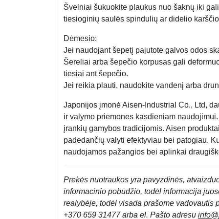
Švelniai šukuokite plaukus nuo šaknų iki gal
tiesioginių saulės spindulių ar didelio karščio 
Dėmesio:
Jei naudojant šepetį pajutote galvos odos sk
Šereliai arba šepečio korpusas gali deformuo
tiesiai ant šepečio.
Jei reikia plauti, naudokite vandenį arba drun
Japonijos įmonė Aisen-Industrial Co., Ltd, d
ir valymo priemones kasdieniam naudojimui.
įrankių gamybos tradicijomis. Aisen produkt
padedančių valyti efektyviau bei patogiau. 
naudojamos pažangios bei aplinkai draugiš
Prek
ės nuotraukos yra pavyzdinės,
atvaizduo
informacinio pobūdžio, todėl informacija juose
realybėje, todėl visada prašome vadovautis 
+370 659 31477 arba el. Pa
što adresu
info
@j