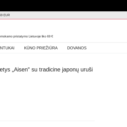
69 EUR
0
nemokamo pristatymo Lietuvoje liko
69
€
INTUKAI
KŪNO PRIEŽIŪRA
DOVANOS
ys „Aisen” su tradicine japonų uruši