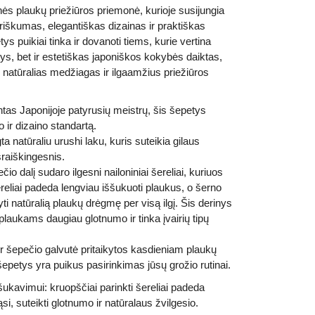
ės plaukų priežiūros priemonė, kurioje susijungia
riškumas, elegantiškas dizainas ir praktiškas
tys puikiai
tinka ir dovanoti tiems, kurie vertina
tys, bet ir estetiškas japoniškos kokybės daiktas,
, natūralias medžiagas ir ilgaamžius priežiūros
as Japonijoje patyrusių meistrų, šis šepetys
ir dizaino standartą.
 natūraliu urushi laku, kuris suteikia gilaus
šraiškingesnis.
o dalį sudaro ilgesni nailoniniai šereliai, kuriuos
šereliai padeda lengviau iššukuoti plaukus, o šerno
yti natūralią plaukų drėgmę per visą ilgį. Šis derinys
plaukams daugiau glotnumo ir tinka įvairių tipų
 šepečio galvutė pritaikytos kasdieniam plaukų
epetys yra puikus pasirinkimas jūsų grožio rutinai.
kavimui: kruopščiai parinkti šereliai padeda
si, suteikti glotnumo ir natūralaus žvilgesio.