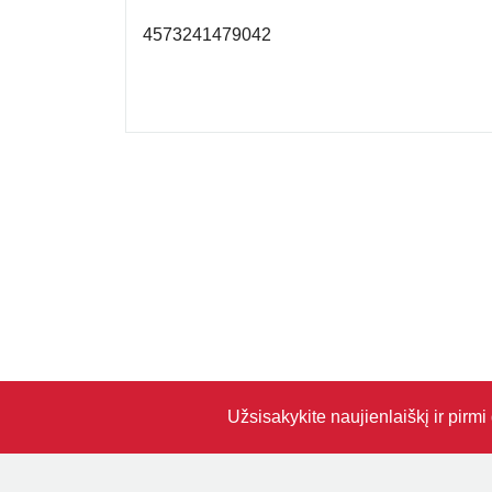
4573241479042
Užsisakykite naujienlaiškį ir pirm