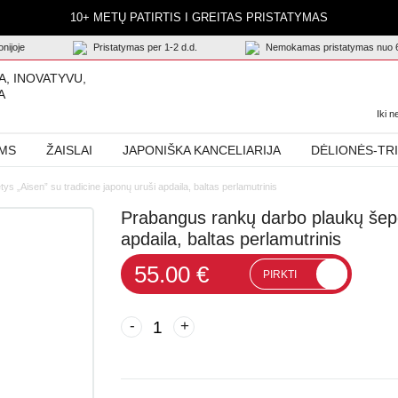
10+ METŲ PATIRTIS I GREITAS PRISTATYMAS
nijoje
Pristatymas per 1-2 d.d.
Nemokamas pristatymas nuo 
A, INOVATYVU,
A
Iki 
AMS
ŽAISLAI
JAPONIŠKA KANCELIARIJA
DĖLIONĖS-TR
 „Aisen” su tradicine japonų uruši apdaila, baltas perlamutrinis
Prabangus rankų darbo plaukų šepet
apdaila, baltas perlamutrinis
55.00 €
PIRKTI
-
+