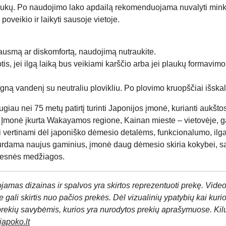
iukų. Po naudojimo lako apdailą rekomenduojama nuvalyti minkšt
poveikio ir laikyti sausoje vietoje.
ausmą ar diskomfortą, naudojimą nutraukite.
tis, jei ilgą laiką bus veikiami karščio arba jei plaukų formav
gną vandenį su neutraliu plovikliu. Po plovimo kruopščiai išskalauk
augiau nei 75 metų patirtį turinti Japonijos įmonė, kurianti auk
 Įmonė įkurta Wakayamos regione, Kainan mieste – vietovėje, g
ai vertinami dėl japoniško dėmesio detalėms, funkcionalumo, il
Kurdama naujus gaminius, įmonė daug dėmesio skiria kokybei, sa
kesnės medžiagos.
jamas dizainas ir spalvos yra skirtos reprezentuoti prekę. Video
 gali skirtis nuo pačios prekės. Dėl vizualinių ypatybių kai kuri
prekių savybėmis, kurios yra nurodytos prekių aprašymuose. Kil
apoko.lt