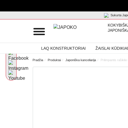
Sukurta Japo
KOKYBIŠK
JAPONIŠK
LAQ KONSTRUKTORIAI
ŽAISLAI KŪDIKI
Pradžia
Produktai
Japoniška kanceliarija
Prilimpantis rašikl