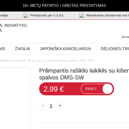
10+ METŲ PATIRTIS I GREITAS PRISTATYMAS
nijoje
Pristatymas per 1-2 d.d.
Nemokamas pristatymas nuo 
A, INOVATYVU,
A
Iki 
AMS
ŽAISLAI
JAPONIŠKA KANCELIARIJA
DĖLIONĖS-TR
io laikiklis su kišenėle „Mug Cup”, S-dramblio kaulo spalvos DMS-SW
Prilimpantis rašiklio laikiklis su k
spalvos DMS-SW
2.99 €
PIRKTI
-
+