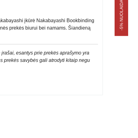
-5% NUOLAIDA APSIPIRKIMUI
kabayashi įkūrė Nakabayashi Bookbinding
aštinės prekės biurui bei namams. Šiandieną
 įrašai, esantys prie prekės aprašymo yra
os prekės savybės gali atrodyti kitaip negu