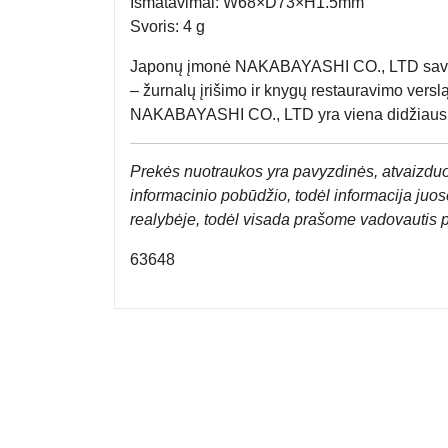
Išmatavimai: W68×D73×H1.5mm
Svoris: 4 g
Japonų įmonė NAKABAYASHI CO., LTD savo 
– žurnalų įrišimo ir knygų restauravimo versl
NAKABAYASHI CO., LTD yra viena didžiausių k
Prek
ės nuotraukos yra pavyzdinės,
atvaizduo
informacinio pobūdžio, todėl informacija juose
realybėje, todėl visada prašome vadovautis 
63648