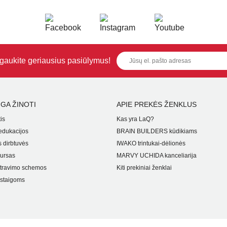
i gaukite geriausius pasiūlymus!
GA ŽINOTI
APIE PREKĖS ŽENKLUS
is
Kas yra LaQ?
dukacijos
BRAIN BUILDERS kūdikiams
 dirbtuvės
IWAKO trintukai-dėlionės
ursas
MARVY UCHIDA kanceliarija
travimo schemos
Kiti prekiniai ženklai
staigoms
i