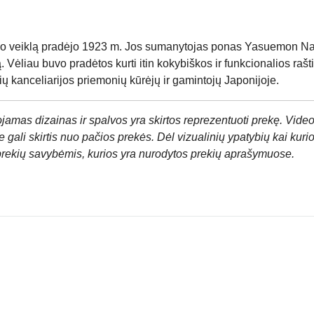
veiklą pradėjo 1923 m. Jos sumanytojas ponas Yasuemon Na
ą. Vėliau buvo pradėtos kurti itin kokybiškos ir funkcionalios r
anceliarijos priemonių kūrėjų ir gamintojų Japonijoje.
jamas dizainas ir spalvos yra skirtos reprezentuoti prekę. Video
 gali skirtis nuo pačios prekės. Dėl vizualinių ypatybių kai kuri
prekių savybėmis, kurios yra nurodytos prekių aprašymuose.