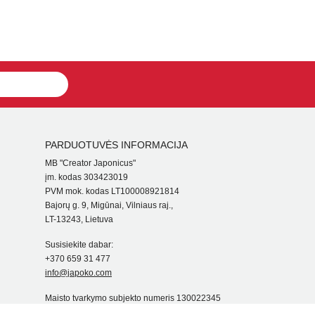
PARDUOTUVĖS INFORMACIJA
MB "Creator Japonicus"
įm. kodas 303423019
PVM mok. kodas LT100008921814
Bajorų g. 9, Migūnai, Vilniaus raj.,
LT-13243, Lietuva
Susisiekite dabar:
+370 659 31 477
info@japoko.com
Maisto tvarkymo subjekto numeris 130022345