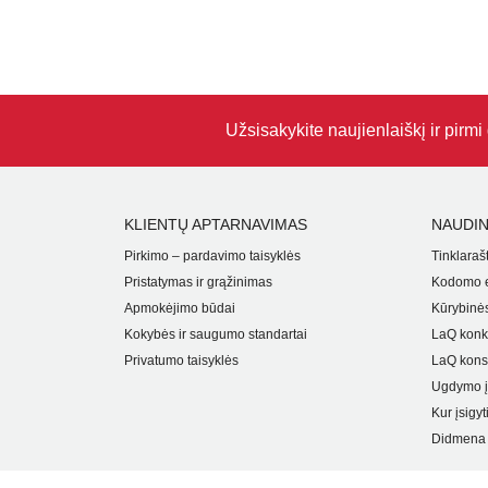
Užsisakykite naujienlaiškį ir pirm
KLIENTŲ APTARNAVIMAS
NAUDIN
Pirkimo – pardavimo taisyklės
Tinklarašt
Pristatymas ir grąžinimas
Kodomo e
Apmokėjimo būdai
Kūrybinės
Kokybės ir saugumo standartai
LaQ konk
Privatumo taisyklės
LaQ kons
Ugdymo į
Kur įsigyt
Didmena