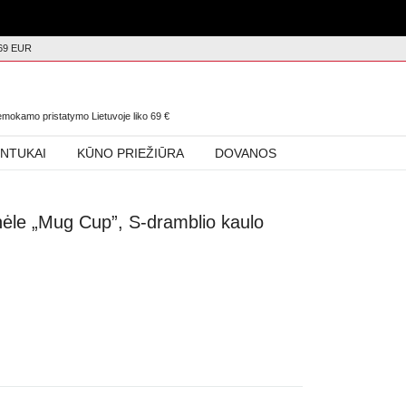
69 EUR
0
nemokamo pristatymo Lietuvoje liko
69
€
INTUKAI
KŪNO PRIEŽIŪRA
DOVANOS
išenėle „Mug Cup”, S-dramblio kaulo