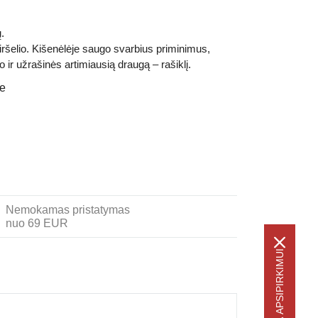
.
 viršelio. Kišenėlėje saugo svarbius priminimus,
o ir užrašinės artimiausią draugą – rašiklį.
je
Nemokamas pristatymas
nuo 69 EUR