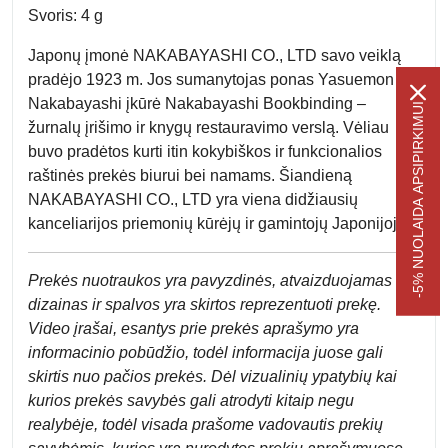
Svoris: 4 g
Japonų įmonė NAKABAYASHI CO., LTD savo veiklą
pradėjo 1923 m. Jos sumanytojas ponas Yasuemon
Nakabayashi įkūrė Nakabayashi Bookbinding –
-5% NUOLAIDA APSIPIRKIMUI
žurnalų įrišimo ir knygų restauravimo verslą. Vėliau
buvo pradėtos kurti itin kokybiškos ir funkcionalios
raštinės prekės biurui bei namams. Šiandieną
NAKABAYASHI CO., LTD yra viena didžiausių
kanceliarijos priemonių kūrėjų ir gamintojų Japonijoje.
Prek
ės nuotraukos yra pavyzdinės,
atvaizduojamas
dizainas ir spalvos yra skirtos reprezentuoti prekę.
Video įrašai, esantys prie prekės aprašymo yra
informacinio pobūdžio, todėl informacija juose gali
skirtis nuo pačios prekės. Dėl vizualinių ypatybių kai
kurios prekės savybės gali atrodyti kitaip negu
realybėje, todėl visada prašome vadovautis prekių