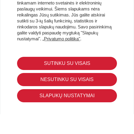
tinkamam interneto svetainės ir elektroninių
paslaugų veikimui. Šiems slapukams nėra
reikalingas Jūsų sutikimas. Jūs galite atskirai
sutikti su 3-ių šalių funkcinių, statistikos ir
Užsisakykite naujienlaiškį ir pirmi gaukite geriausius
rinkodaros slapukų naudojimu. Savo pasirinkimą
pasiūlymus!
galite valdyti paspaudę mygtuką "Slapukų
nustatymai".
„Privatumo politika"
.
SUTINKU SU VISAIS
KLIENTŲ APTARNAVIMAS
Pirkimo – pardavimo taisyklės
NESUTINKU SU VISAIS
Pristatymas ir grąžinimas
Apmokėjimo būdai
SLAPUKŲ NUSTATYMAI
Kokybės ir saugumo standartai
Privatumo taisyklės
NAUDINGA ŽINOTI
Tinklaraštis
Kodomo edukacijos