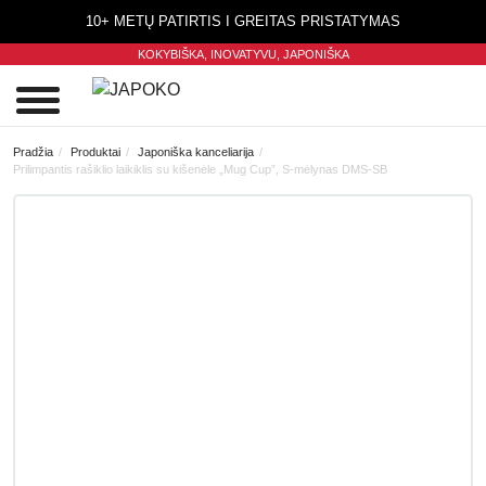
10+ METŲ PATIRTIS I GREITAS PRISTATYMAS
KOKYBIŠKA, INOVATYVU,
JAPONIŠKA
0
Pradžia
Produktai
Japoniška kanceliarija
Prilimpantis rašiklio laikiklis su kišenėle „Mug Cup”, S-mėlynas DMS-SB