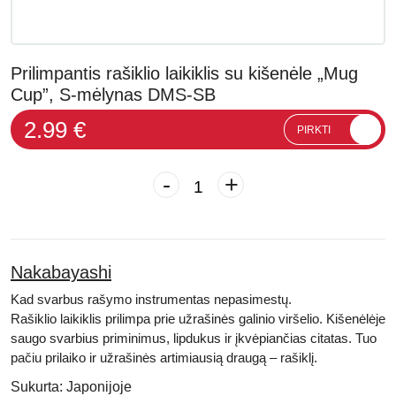
Prilimpantis rašiklio laikiklis su kišenėle „Mug
Cup”, S-mėlynas DMS-SB
2.99 €
PIRKTI
-
+
Nakabayashi
Kad svarbus rašymo instrumentas nepasimestų.
Rašiklio laikiklis prilimpa prie užrašinės galinio viršelio. Kišenėlėje
saugo svarbius priminimus, lipdukus ir įkvėpiančias citatas. Tuo
pačiu prilaiko ir užrašinės artimiausią draugą – rašiklį.
Sukurta:
Japonijoje