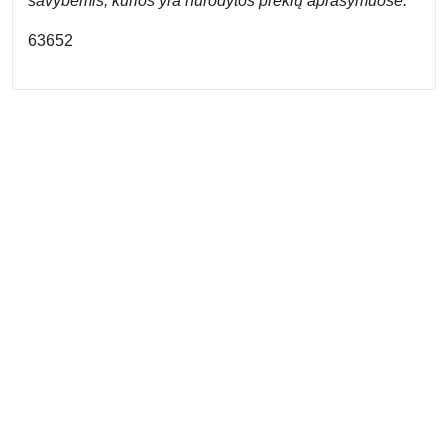
savybėmis, kurios yra nurodytos prekių aprašymuose.
63652