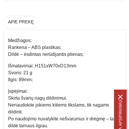
APIE PREKĘ
Medžiagos:
Rankena – ABS plastikas;
Dildė – ėsdintas nerūdijantis plienas;
Išmatavimai: H151xW70xD13mm
Svoris: 21 g
Ilgis: 89mm;
Įspėjimai:
Skirta švarių nagų dildinimui.
-5% NUOLAIDA APSIPIRKIMUI
Nenaudokite jokiems kitiems tikslams, tik nagams
dildinti.
Po naudojimo nuvalykite nešvarumus ir drėgmę – taip
dildė tarnaus ilgiau.