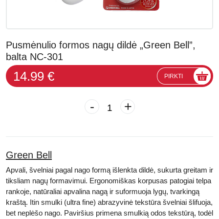
Pusmėnulio formos nagų dildė „Green Bell”,
balta NC-301
14.99 €
PIRKTI
-
+
Green Bell
Apvali, švelniai pagal nago formą išlenkta dildė, sukurta greitam ir
tiksliam nagų formavimui. Ergonomiškas korpusas patogiai telpa
rankoje, natūraliai apvalina nagą ir suformuoja lygų, tvarkingą
kraštą. Itin smulki (ultra fine) abrazyvinė tekstūra švelniai šlifuoja,
bet neplėšo nago. Paviršius primena smulkią odos tekstūrą, todėl