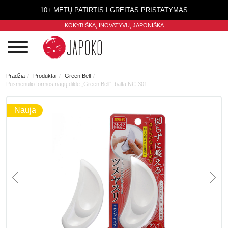
10+ METŲ PATIRTIS I GREITAS PRISTATYMAS
KOKYBIŠKA, INOVATYVU,
JAPONIŠKA
0
Pradžia
Produktai
Green Bell
Pusmėnulio formos nagų dildė „Green Bell”, balta NC-301
Nauja