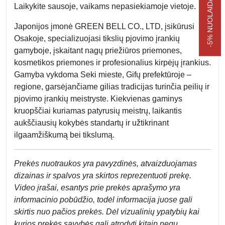
Laikykite sausoje, vaikams nepasiekiamoje vietoje.
Japonijos įmonė GREEN BELL CO., LTD, įsikūrusi
Osakoje, specializuojasi tikslių pjovimo įrankių
gamyboje, įskaitant nagų priežiūros priemones,
kosmetikos priemones ir profesionalius kirpėjų įrankius.
Gamyba vykdoma Seki mieste, Gifų prefektūroje –
regione, garsėjančiame gilias tradicijas turinčia peilių ir
pjovimo įrankių meistryste. Kiekvienas gaminys
kruopščiai kuriamas patyrusių meistrų, laikantis
aukščiausių kokybės standartų ir užtikrinant
ilgaamžiškumą bei tikslumą.
Prek
ės nuotraukos yra pavyzdinės,
atvaizduojamas
dizainas ir spalvos yra skirtos reprezentuoti prekę.
Video įrašai, esantys prie prekės aprašymo yra
informacinio pobūdžio, todėl informacija juose gali
skirtis nuo pačios prekės. Dėl vizualinių ypatybių kai
kurios prekės savybės gali atrodyti kitaip negu