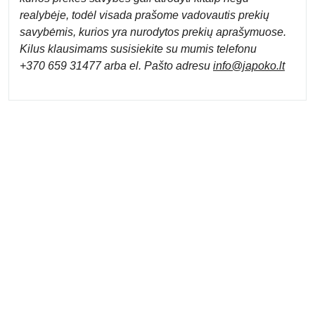
realybėje, todėl visada prašome vadovautis prekių
savybėmis, kurios yra nurodytos prekių aprašymuose.
Kilus klausimams susisiekite su mumis telefonu
+370 659 31477 arba el. Pa
što adresu
info
@japoko.lt