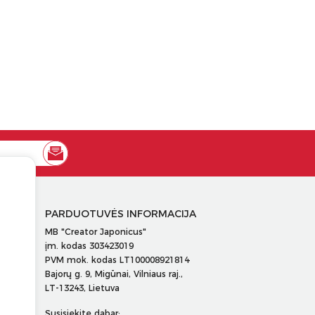
PARDUOTUVĖS INFORMACIJA
MB "Creator Japonicus"
įm. kodas 303423019
PVM mok. kodas LT100008921814
Bajorų g. 9, Migūnai, Vilniaus raj.,
LT-13243, Lietuva
Susisiekite dabar: