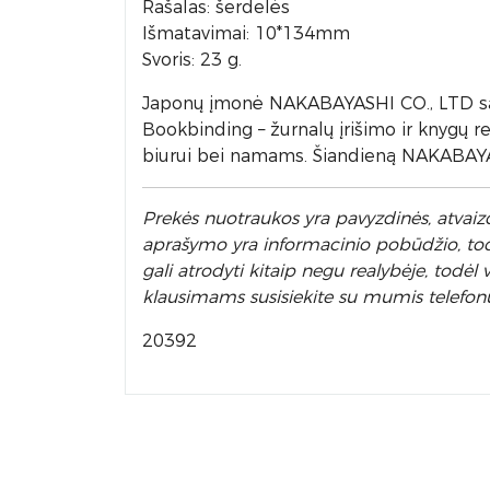
Rašalas: šerdelės
Išmatavimai: 10*134mm
Svoris: 23 g.
Japonų įmonė NAKABAYASHI CO., LTD sa
Bookbinding – žurnalų įrišimo ir knygų re
biurui bei namams. Šiandieną NAKABAYASH
Prek
ės nuotraukos yra pavyzdinės,
atvaizd
aprašymo yra informacinio pobūdžio, todėl
gali atrodyti kitaip negu realybėje, todė
klausimams susisiekite su mumis telefon
20392