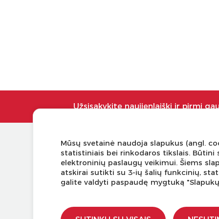
Užsisakykite naujienlaiškį ir pirmi ga
Mūsų svetainė naudoja slapukus (angl. coo
KLIENTŲ APTARNAVIMAS
NAUDI
statistiniais bei rinkodaros tikslais. Būti
elektroninių paslaugų veikimui. Šiems sla
Pirkimo – pardavimo taisyklės
Tinklaraš
atskirai sutikti su 3-ių šalių funkcinių, s
Pristatymas ir grąžinimas
Kodomo 
galite valdyti paspaudę mygtuką "Slapuk
Apmokėjimo būdai
Kūrybinė
Kokybės ir saugumo standartai
LaQ kon
Privatumo taisyklės
LaQ kon