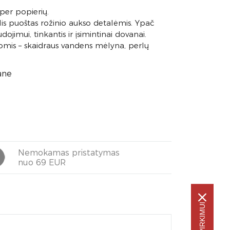
 per popierių.
lis puoštas rožinio aukso detalėmis. Ypač
ojimui, tinkantis ir įsimintinai dovanai.
alvomis – skaidraus vandens mėlyna, perlų
ane
Nemokamas pristatymas
nuo 69 EUR