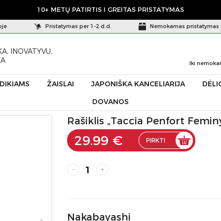
10+ METŲ PATIRTIS I GREITAS PRISTATYMAS
oje
Pristatymas per 1-2 d.d.
Nemokamas pristatymas 
A, INOVATYVU,
KA
Iki nemoka
ŪDIKIAMS
ŽAISLAI
JAPONIŠKA KANCELIARIJA
DĖLI
DOVANOS
ia Penfort Feminy”, žalsvas TPF-BP004BL-SL
Rašiklis „Taccia Penfort Femin
29.99 €
PIRKTI
-
+
Nakabayashi