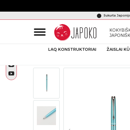
Sukurta Japonij
KOKYBIŠK
JAPONIŠ
LAQ KONSTRUKTORIAI
ŽAISLAI K
Pradžia
Produktai
Japoniška kanceliarija
Rašiklis „Tacc