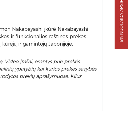
-5% NUOLAIDA APSIPIRKIMUI
emon Nakabayashi įkūrė Nakabayashi
škos ir funkcionalios raštinės prekės
ūrėjų ir gamintojų Japonijoje.
. Video įrašai, esantys prie prekės
alinių ypatybių kai kurios prekės savybės
nurodytos prekių aprašymuose. Kilus