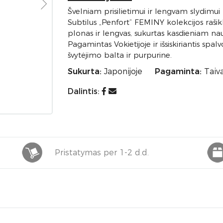
Švelniam prisilietimui ir lengvam slydimui
Subtilus „Penfort“ FEMINY kolekcijos rašik
plonas ir lengvas, sukurtas kasdieniam naud
Pagamintas Vokietijoje ir išsiskiriantis sp
švytėjimo balta ir purpurine.
Sukurta:
Japonijoje
Pagaminta:
Taiv
Dalintis:
Pristatymas per 1-2 d.d.