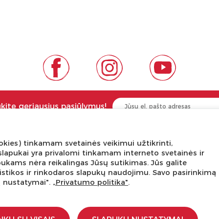
ukite geriausius pasiūlymus!
kies) tinkamam svetainės veikimui užtikrinti,
NGA ŽINOTI
APIE PREKĖS ŽENKLUS
ni slapukai yra privalomi tinkamam interneto svetainės ir
pukams nėra reikalingas Jūsų sutikimas. Jūs galite
tis
Kas yra LaQ?
tatistikos ir rinkodaros slapukų naudojimu. Savo pasirinkimą
edukacijos
BRAIN BUILDERS kūdikiams
ų nustatymai".
„Privatumo politika"
.
s dirbtuvės
IWAKO trintukai-dėlionės
kursas
MARVY UCHIDA kanceliarija
stravimo schemos
Kiti prekiniai ženklai