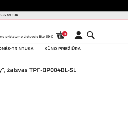
nuo 69 EUR
0
mo pristatymo Lietuvoje liko
69
€
ONĖS-TRINTUKAI
KŪNO PRIEŽIŪRA
y”, žalsvas TPF-BP004BL-SL