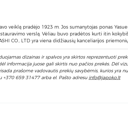
vo veiklą pradėjo 1923 m. Jos sumanytojas ponas Yasu
stauravimo verslą. Vėliau buvo pradėtos kurti itin kokybi
I CO., LTD yra viena didžiausių kanceliarijos priemonių k
uojamas dizainas ir spalvos yra skirtos reprezentuoti prekę
 informacija juose gali skirtis nuo pačios prekės. Dėl vizu
l visada prašome vadovautis prekių savybėmis, kurios yra 
u +370 659 31477 arba el. Pa
što adresu
info
@japoko.lt