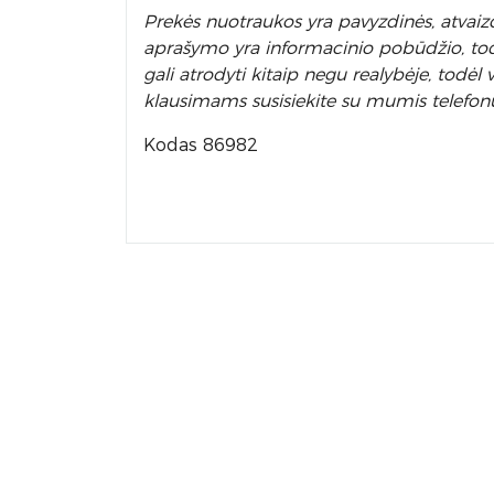
Prek
ės nuotraukos yra pavyzdinės,
atvaizd
aprašymo yra informacinio pobūdžio, todėl
gali atrodyti kitaip negu realybėje, todė
klausimams susisiekite su mumis telefon
Kodas 86982