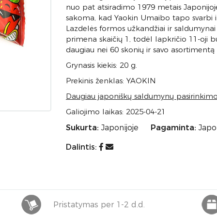
nuo pat atsiradimo 1979 metais Japonijoje
sakoma, kad Yaokin Umaibo tapo svarbi ir
Lazdelės formos užkandžiai ir saldumynai 
primena skaičių 1, todėl lapkričio 11-oji
daugiau nei 60 skonių ir savo asortimentą vis
Grynasis kiekis: 20 g.
Prekinis ženklas: YAOKIN
Daugiau japoniškų saldumynų pasirinkim
Galiojimo laikas: 2025-04-21
Sukurta:
Japonijoje
Pagaminta:
Japon
Dalintis:
Pristatymas per 1-2 d.d.