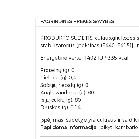
PAGRINDINĖS PREKĖS SAVYBĖS
PRODUKTO SUDĖTIS: cukrus,gliukozės siru
stabilizatorius [pektinas (E440, E415)].
Energetinė vertė: 1402 kJ / 335 kcal
Proteinų (g): 0
Riebalų (g): 0,4
Sočiųjų riebalų (g): 0
Angliavandenių (g): 80
Iš jų cukrų (g): 80
Druskos (g): 0,14
Įspėjimas:
sudėtyje yra cukraus ir saldikl
Papildoma informacija:
laikyti kambario