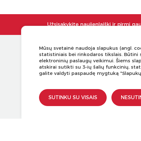
Užsisakykite naujienlaiškį ir pirmi ga
Mūsų svetainė naudoja slapukus (angl. coo
KLIENTŲ APTARNAVIMAS
NAUDI
statistiniais bei rinkodaros tikslais. Būti
elektroninių paslaugų veikimui. Šiems sla
Pirkimo – pardavimo taisyklės
Tinklaraš
atskirai sutikti su 3-ių šalių funkcinių, s
Pristatymas ir grąžinimas
Kodomo 
galite valdyti paspaudę mygtuką "Slapuk
Apmokėjimo būdai
Kūrybinė
Kokybės ir saugumo standartai
LaQ kon
Privatumo taisyklės
LaQ kon
SUTINKU SU VISAIS
NESUTI
Ugdymo 
Kur įsigy
Didmen