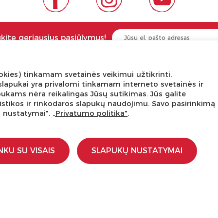
ukite geriausius pasiūlymus!
kies) tinkamam svetainės veikimui užtikrinti,
NGA ŽINOTI
APIE PREKĖS ŽENKLUS
ni slapukai yra privalomi tinkamam interneto svetainės ir
pukams nėra reikalingas Jūsų sutikimas. Jūs galite
tis
Kas yra LaQ?
tatistikos ir rinkodaros slapukų naudojimu. Savo pasirinkimą
edukacijos
BRAIN BUILDERS kūdikiams
ų nustatymai".
„Privatumo politika"
.
s dirbtuvės
IWAKO trintukai-dėlionės
kursas
MARVY UCHIDA kanceliarija
stravimo schemos
Kiti prekiniai ženklai
NKU SU VISAIS
SLAPUKŲ NUSTATYMAI
įstaigoms
ti
a