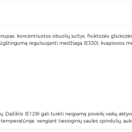
pas, koncentruotos obuolių sultys, fruktozės gliukozės k
, rūgštingumą reguliuojanti medžiaga (E330), kvapiosios me
ių. Dažiklis (E129) gali turėti neigiamą poveikį vaikų akty
 temperatūroje, vengiant tiesioginių saulės spindulių, a