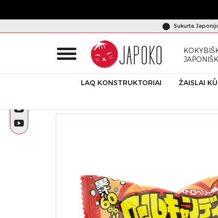
Sukurta Japonij
KOKYBIŠK
JAPONIŠ
LAQ KONSTRUKTORIAI
ŽAISLAI K
Pradžia
Produktai
Japoniški saldumynai
Saldainiai – ju