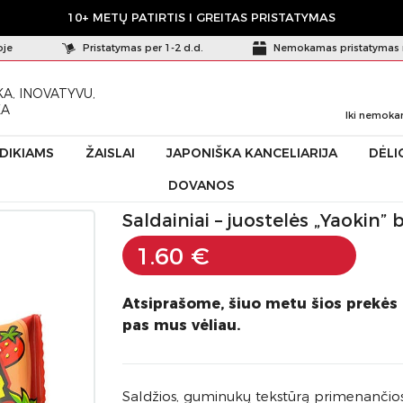
10+ METŲ PATIRTIS I GREITAS PRISTATYMAS
oje
Pristatymas per 1-2 d.d.
Nemokamas pristatymas 
A, INOVATYVU,
KA
Iki nemoka
ŪDIKIAMS
ŽAISLAI
JAPONIŠKA KANCELIARIJA
DĖLI
DOVANOS
ostelės „Yaokin” braškių skonio, 20g 86982
Saldainiai – juostelės „Yaokin”
1.60 €
Atsiprašome, šiuo metu šios prekės
pas mus vėliau.
Saldžios, guminukų tekstūrą primenančios