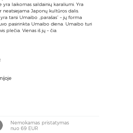
 yra laikomas saldainių karaliumi. Yra
 neatsiejama Japonų kultūros dalis.
yra tarsi Umaibo „parašas” – jų forma
 buvo pasirinkta Umaibo diena. Umaibo turi
 plečia. Vienas iš jų – čia.
o
ijoje
Nemokamas pristatymas
nuo 69 EUR