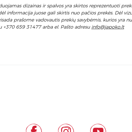
uojamas dizainas ir spalvos yra skirtos reprezentuoti prekę
 informacija juose gali skirtis nuo pačios prekės. Dėl vizu
l visada prašome vadovautis prekių savybėmis, kurios yra 
u +370 659 31477 arba el. Pa
što adresu
info
@japoko.lt