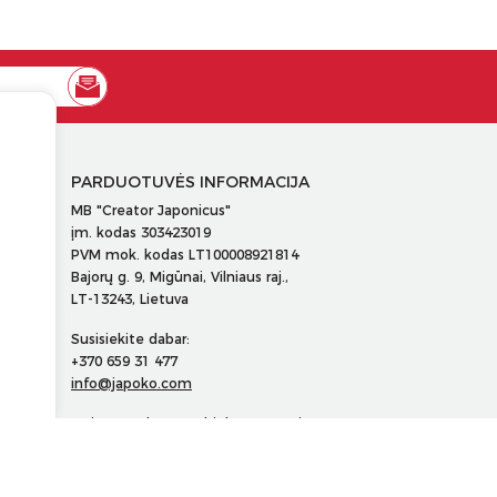
PARDUOTUVĖS INFORMACIJA
MB "Creator Japonicus"
įm. kodas 303423019
PVM mok. kodas LT100008921814
Bajorų g. 9, Migūnai, Vilniaus raj.,
LT-13243, Lietuva
Susisiekite dabar:
+370 659 31 477
info@japoko.com
Maisto tvarkymo subjekto numeris
130022345