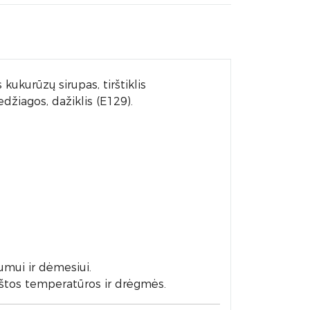
ukurūzų sirupas, tirštiklis
džiagos, dažiklis (E129).
vumui ir dėmesiui.
ukštos temperatūros ir drėgmės.