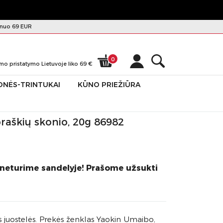
nuo 69 EUR
0
mo pristatymo Lietuvoje liko
69
€
ONĖS-TRINTUKAI
KŪNO PRIEŽIŪRA
 braškių skonio, 20g 86982
 neturime sandelyje! Prašome užsukti
 juostelės. Prekės ženklas Yaokin Umaibo,