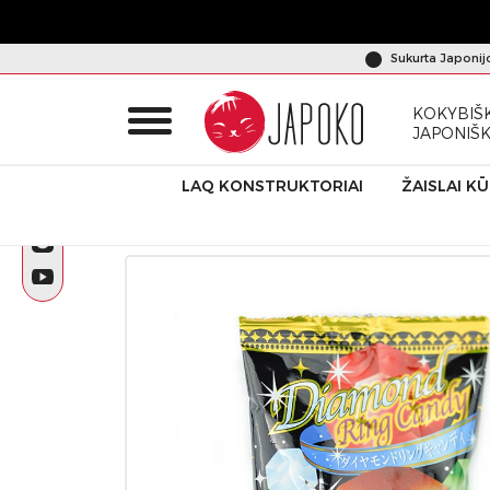
Sukurta Japonij
KOKYBIŠK
JAPONIŠ
LAQ KONSTRUKTORIAI
ŽAISLAI K
Pradžia
Produktai
Dovanų rinkiniai saldainis “Yaokin Diamo