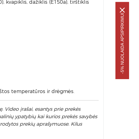
apiklis, dažiklis (E150a), tirštiklis
-5% NUOLAIDA APSIPIRKIMUI
ukštos temperatūros ir drėgmės.
. Video įrašai, esantys prie prekės
alinių ypatybių kai kurios prekės savybės
nurodytos prekių aprašymuose. Kilus