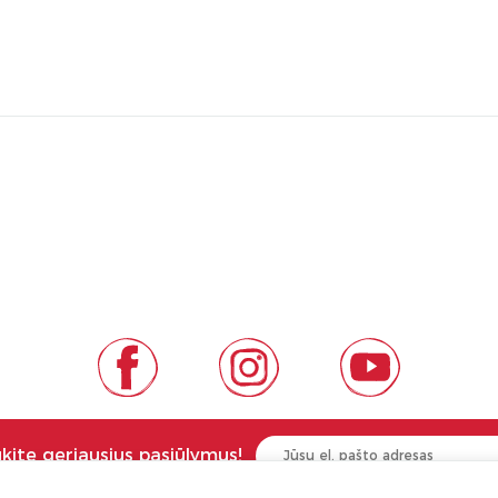
ukite geriausius pasiūlymus!