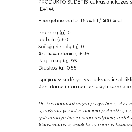
PRODUKTO SUDĖTIS: cukrus,gliukozės sirup
(E414).
Energetinė vertė: 1674 kJ / 400 kcal
Proteinų (g): 0
Riebalų (g): 0
Sočiųjų riebalų (g): 0
Angliavandenių (g): 96
Iš jų cukrų (g): 95
Druskos (g): 0,55
Įspėjimas:
sudėtyje yra cukraus ir saldikli
Papildoma informacija:
laikyti kambario
Prek
ės nuotraukos yra pavyzdinės,
atvaizd
aprašymo yra informacinio pobūdžio, todėl
gali atrodyti kitaip negu realybėje, todė
klausimams susisiekite su mumis telefon