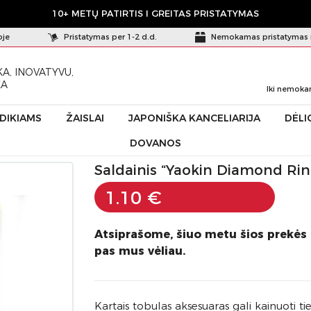
10+ METŲ PATIRTIS I GREITAS PRISTATYMAS
oje
Pristatymas per 1-2 d.d.
Nemokamas pristatymas 
A, INOVATYVU,
KA
Iki nemoka
ŪDIKIAMS
ŽAISLAI
JAPONIŠKA KANCELIARIJA
DĖLI
DOVANOS
nd Ring"
Saldainis “Yaokin Diamond Ring” kolos skonio, 86961
Saldainis “Yaokin Diamond Rin
1.10 €
Atsiprašome, šiuo metu šios prekės
pas mus vėliau.
Kartais tobulas aksesuaras gali kainuoti ti