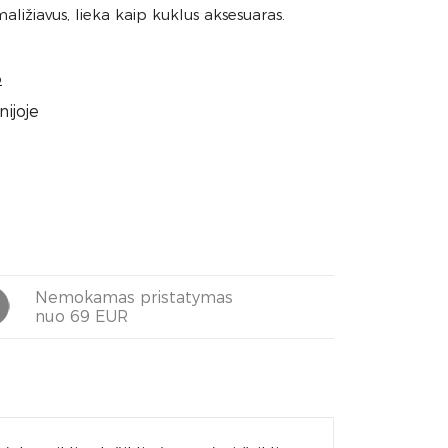
maližiavus, lieka kaip kuklus aksesuaras.
o
ijoje
Nemokamas pristatymas
nuo 69 EUR