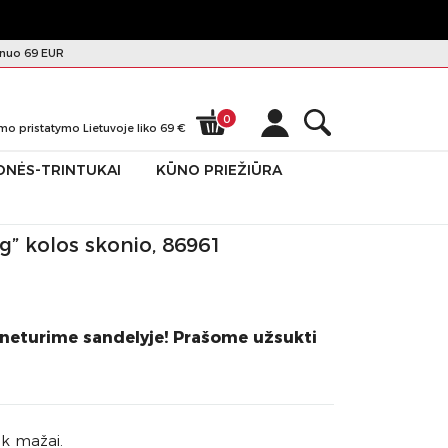
nuo 69 EUR
0
mo pristatymo Lietuvoje liko
69
€
ONĖS-TRINTUKAI
KŪNO PRIEŽIŪRA
g” kolos skonio, 86961
 neturime sandelyje! Prašome užsukti
ek mažai.