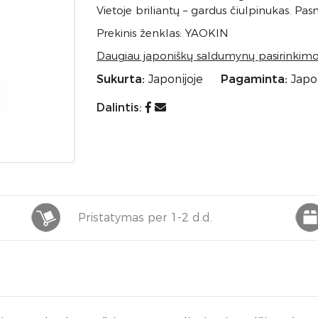
Vietoje briliantų – gardus čiulpinukas. Pas
Prekinis ženklas: YAOKIN
Daugiau japoniškų saldumynų pasirinkim
Sukurta:
Japonijoje
Pagaminta:
Japon
Dalintis:
Pristatymas per 1-2 d.d.