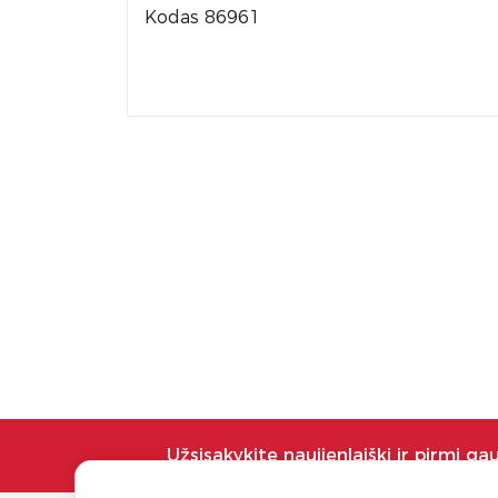
Kodas 86961
Užsisakykite naujienlaiškį ir pirmi ga