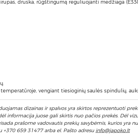
as, druska, rūgštingumą reguliuojanti medžiaga (E330), kv
ų.
 temperatūroje, vengiant tiesioginių saulės spindulių, a
uojamas dizainas ir spalvos yra skirtos reprezentuoti prekę
 informacija juose gali skirtis nuo pačios prekės. Dėl vizu
l visada prašome vadovautis prekių savybėmis, kurios yra 
u +370 659 31477 arba el. Pa
što adresu
info
@japoko.lt