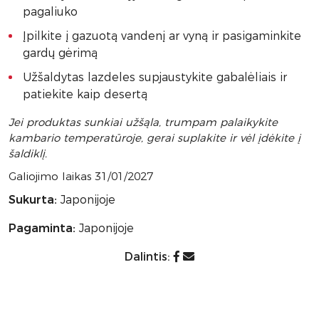
pagaliuko
Įpilkite į gazuotą vandenį ar vyną ir pasigaminkite
gardų gėrimą
Užšaldytas lazdeles supjaustykite gabalėliais ir
patiekite kaip desertą
Jei produktas sunkiai užšąla, trumpam palaikykite
kambario temperatūroje, gerai suplakite ir vėl įdėkite į
šaldiklį.
Galiojimo laikas 31/01/2027
Sukurta:
Japonijoje
Pagaminta:
Japonijoje
Dalintis: