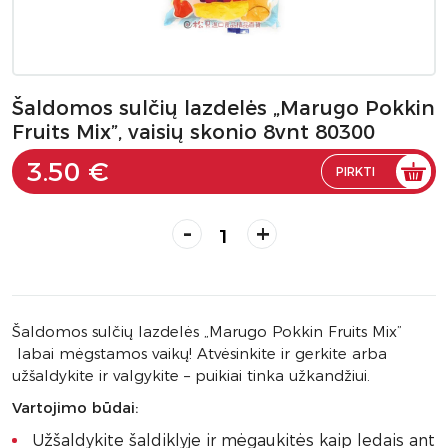
Šaldomos sulčių lazdelės „Marugo Pokkin
Fruits Mix”, vaisių skonio 8vnt 80300
3.50 €
PIRKTI
-
+
Šaldomos sulčių lazdelės „Marugo Pokkin Fruits Mix”
labai mėgstamos vaikų! Atvėsinkite ir gerkite arba
užšaldykite ir valgykite – puikiai tinka užkandžiui.
Vartojimo būdai:
Užšaldykite šaldiklyje ir mėgaukitės kaip ledais ant