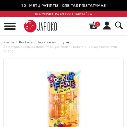
10+ METŲ PATIRTIS I GREITAS PRISTATYMAS
KOKYBIŠKA, INOVATYVU,
JAPONIŠKA
0
Pradžia
Produktai
Japoniški saldumynai
Šaldomos sulčių lazdelės „Marugo Pokkin Fruits Mix”, vaisių skonio 8vnt
80300