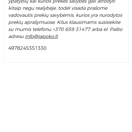
ypatybių kai kurios prekės savybės gali atrodyti
kitaip negu realybėje, todėl visada prašome
vadovautis prekių savybėmis, kurios yra nurodytos
prekių aprašymuose. Kilus klausimams susisiekite
su mumis telefonu +370 659 31477 arba el. Pa
što
adresu
info
@japoko.lt
4978245351330