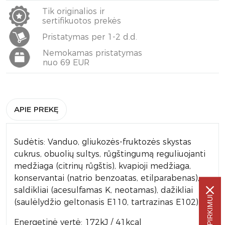
Tik originalios ir
sertifikuotos prekės
Pristatymas per 1-2 d.d.
Nemokamas pristatymas
nuo 69 EUR
APIE PREKĘ
Sudėtis: Vanduo, gliukozės-fruktozės skystas
cukrus, obuolių sultys, rūgštingumą reguliuojanti
medžiaga (citrinų rūgštis), kvapioji medžiaga,
konservantai (natrio benzoatas, etilparabenas),
saldikliai (acesulfamas K, neotamas), dažikliai
(saulėlydžio geltonasis E110, tartrazinas E102).
Energetinė vertė: 172kJ / 41kcal