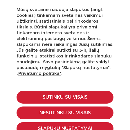
Mūsų svetainė naudoja slapukus (angl.
cookies) tinkamam svetainės veikimui
užtikrinti, statistiniais bei rinkodaros
tikslais. Būtini slapukai yra privalomi
tinkamam interneto svetainės ir
elektroninių paslaugų veikimui. Šiems
slapukams nėra reikalingas Jūsų sutikimas.
Jūs galite atskirai sutikti su 3-ių šalių
funkcinių, statistikos ir rinkodaros slapukų
Užsisakykite naujienlaiškį ir pirmi gaukite geriausius
naudojimu. Savo pasirinkimą galite valdyti
pasiūlymus!
paspaudę mygtuką "Slapukų nustatymai".
„Privatumo politika"
.
SUTINKU SU VISAIS
KLIENTŲ APTARNAVIMAS
Pirkimo – pardavimo taisyklės
NESUTINKU SU VISAIS
Pristatymas ir grąžinimas
Apmokėjimo būdai
SLAPUKŲ NUSTATYMAI
Kokybės ir saugumo standartai