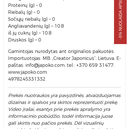
-5% NUOLAIDA APSIPIRKIMUI
Proteinų (g) – 0
Riebalų (g) – 0
Sočiųjų riebalų (g) – 0
Angliavandenių (g) – 10.8
iš jų cukrų (g) – 10.8
Druskos (g) – 0
Gamintojas nurodytas ant originalios pakuotės.
Importuotojas: MB „Creator Japonicus”, Lietuva; E-
paštas: info@japoko.com; tel.: +370 659 31477;
www.japoko.com.
4978245331332
Prek
ės nuotraukos yra pavyzdinės,
atvaizduojamas
dizainas ir spalvos yra skirtos reprezentuoti prekę.
Video įrašai, esantys prie prekės aprašymo yra
informacinio pobūdžio, todėl informacija juose
gali skirtis nuo pačios prekės. Dėl vizualinių