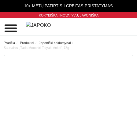
10+ METŲ PATIRTIS I GREITAS PRISTATYMAS
KOKYBIŠKA, INOVATYVU,
JAPONIŠKA
0
Pradžia
Produktai
Japoniški saldumynai
Sausainis „Tada Mocchiri Taiyaki Anko”, 78g