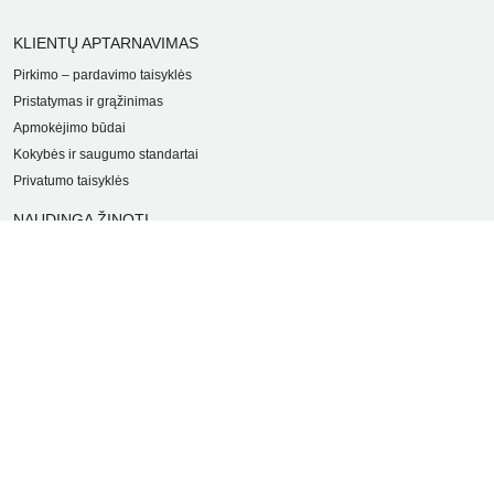
KLIENTŲ APTARNAVIMAS
Pirkimo – pardavimo taisyklės
Pristatymas ir grąžinimas
Apmokėjimo būdai
Kokybės ir saugumo standartai
Privatumo taisyklės
NAUDINGA ŽINOTI
Tinklaraštis
Kodomo edukacijos
Kūrybinės dirbtuvės
LaQ konkursas
LaQ konstravimo schemos
Ugdymo įstaigoms
Kur įsigyti
Didmena
APIE PREKĖS ŽENKLUS