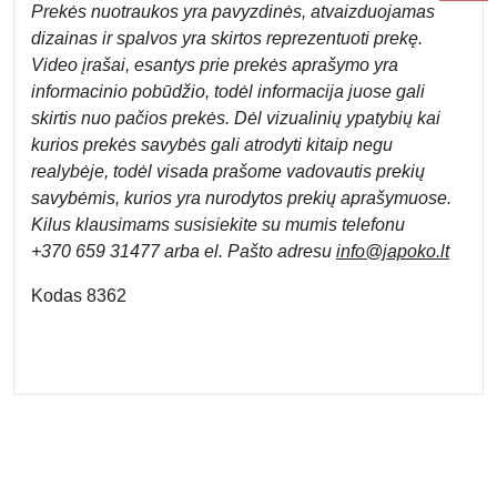
Prek
ės nuotraukos yra pavyzdinės,
atvaizduojamas
dizainas ir spalvos yra skirtos reprezentuoti prekę.
Video įrašai, esantys prie prekės aprašymo yra
informacinio pobūdžio, todėl informacija juose gali
skirtis nuo pačios prekės. Dėl vizualinių ypatybių kai
kurios prekės savybės gali atrodyti kitaip negu
realybėje, todėl visada prašome vadovautis prekių
savybėmis, kurios yra nurodytos prekių aprašymuose.
Kilus klausimams susisiekite su mumis telefonu
+370 659 31477 arba el. Pa
što adresu
info
@japoko.lt
Kodas 8362