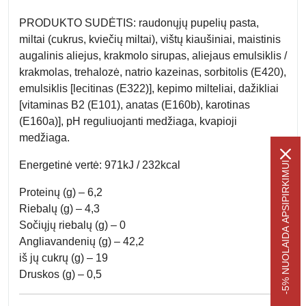
PRODUKTO SUDĖTIS: raudonųjų pupelių pasta,
miltai (cukrus, kviečių miltai), vištų kiaušiniai, maistinis
augalinis aliejus, krakmolo sirupas, aliejaus emulsiklis /
krakmolas, trehalozė, natrio kazeinas, sorbitolis (E420),
emulsiklis [lecitinas (E322)], kepimo milteliai, dažikliai
[vitaminas B2 (E101), anatas (E160b), karotinas
(E160a)], pH reguliuojanti medžiaga, kvapioji
medžiaga.
Energetinė vertė: 971kJ / 232kcal
-5% NUOLAIDA APSIPIRKIMUI
Proteinų (g) – 6,2
Riebalų (g) – 4,3
Sočiųjų riebalų (g) – 0
Angliavandenių (g) – 42,2
iš jų cukrų (g) – 19
Druskos (g) – 0,5