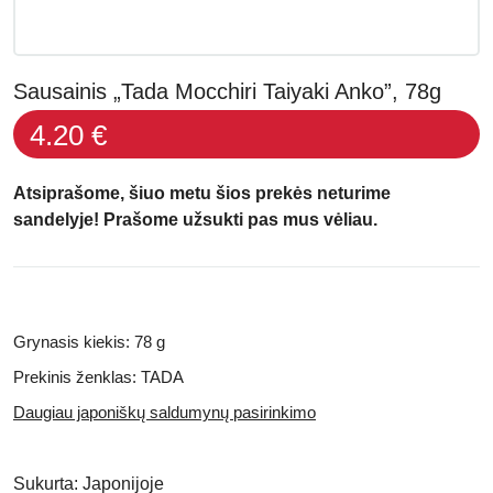
Sausainis „Tada Mocchiri Taiyaki Anko”, 78g
4.20 €
Atsiprašome, šiuo metu šios prekės neturime
sandelyje! Prašome užsukti pas mus vėliau.
Grynasis kiekis: 78 g
Prekinis ženklas: TADA
Daugiau japoniškų saldumynų pasirinkimo
Sukurta:
Japonijoje