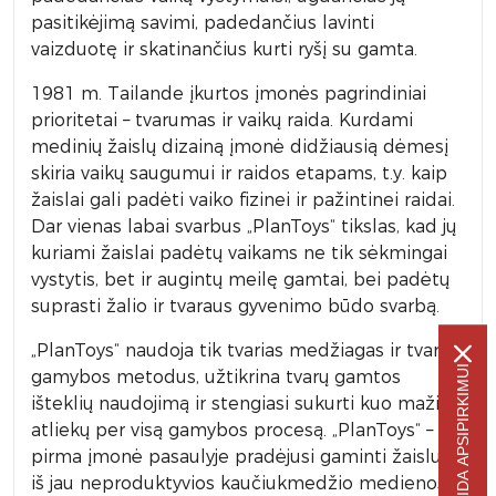
pasitikėjimą savimi, padedančius lavinti
vaizduotę ir skatinančius kurti ryšį su gamta.
1981 m. Tailande įkurtos įmonės pagrindiniai
prioritetai – tvarumas ir vaikų raida. Kurdami
medinių žaislų dizainą įmonė didžiausią dėmesį
skiria vaikų saugumui ir raidos etapams, t.y. kaip
žaislai gali padėti vaiko fizinei ir pažintinei raidai.
Dar vienas labai svarbus „PlanToys“ tikslas, kad jų
kuriami žaislai padėtų vaikams ne tik sėkmingai
vystytis, bet ir augintų meilę gamtai, bei padėtų
suprasti žalio ir tvaraus gyvenimo būdo svarbą.
„PlanToys“ naudoja tik tvarias medžiagas ir tvarius
-5% NUOLAIDA APSIPIRKIMUI
gamybos metodus, užtikrina tvarų gamtos
išteklių naudojimą ir stengiasi sukurti kuo mažiau
atliekų per visą gamybos procesą. „PlanToys“ –
pirma įmonė pasaulyje pradėjusi gaminti žaislus
iš jau neproduktyvios kaučiukmedžio medienos