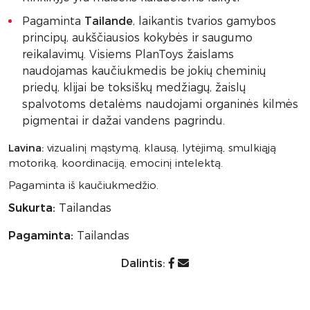
Pagaminta
Tailande
, laikantis tvarios gamybos
principų, aukščiausios kokybės ir saugumo
reikalavimų. Visiems PlanToys žaislams
naudojamas kaučiukmedis be jokių cheminių
priedų, klijai be toksiškų medžiagų, žaislų
spalvotoms detalėms naudojami organinės kilmės
pigmentai ir dažai vandens pagrindu.
Lavina:
vizualinį mąstymą, klausą, lytėjimą, smulkiąją
motoriką, koordinaciją, emocinį intelektą.
Pagaminta iš kaučiukmedžio.
Sukurta:
Tailandas
Pagaminta:
Tailandas
Dalintis: