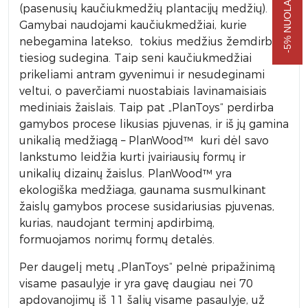
(pasenusių kaučiukmedžių plantacijų medžių).
Gamybai naudojami kaučiukmedžiai, kurie
nebegamina latekso, tokius medžius žemdirbiai
tiesiog sudegina. Taip seni kaučiukmedžiai
prikeliami antram gyvenimui ir nesudeginami
veltui, o paverčiami nuostabiais lavinamaisiais
mediniais žaislais. Taip pat „PlanToys“ perdirba
gamybos procese likusias pjuvenas, ir iš jų gamina
unikalią medžiagą – PlanWood™ kuri dėl savo
lankstumo leidžia kurti įvairiausių formų ir
unikalių dizainų žaislus. PlanWood™ yra
ekologiška medžiaga, gaunama susmulkinant
žaislų gamybos procese susidariusias pjuvenas,
kurias, naudojant terminį apdirbimą,
formuojamos norimų formų detalės.
Per daugelį metų „PlanToys“ pelnė pripažinimą
visame pasaulyje ir yra gavę daugiau nei 70
apdovanojimų iš 11 šalių visame pasaulyje, už