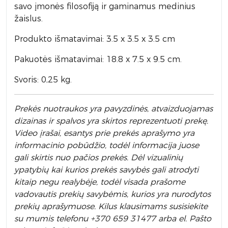
savo įmonės filosofiją ir gaminamus medinius
žaislus.
Produkto išmatavimai: 3.5 x 3.5 x 3.5 cm
Pakuotės išmatavimai: 18.8 x 7.5 x 9.5 cm.
Svoris: 0,25 kg.
Prek
ės nuotraukos yra pavyzdinės,
atvaizduojamas
dizainas ir spalvos yra skirtos reprezentuoti prekę.
Video įrašai, esantys prie prekės aprašymo yra
informacinio pobūdžio, todėl informacija juose
gali skirtis nuo pačios prekės. Dėl vizualinių
ypatybių kai kurios prekės savybės gali atrodyti
kitaip negu realybėje, todėl visada prašome
vadovautis prekių savybėmis, kurios yra nurodytos
prekių aprašymuose. Kilus klausimams susisiekite
su mumis telefonu +370 659 31477 arba el. Pa
što