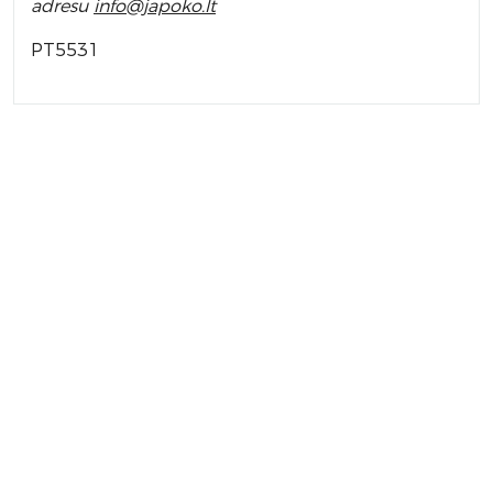
adresu
info
@japoko.lt
PT5531