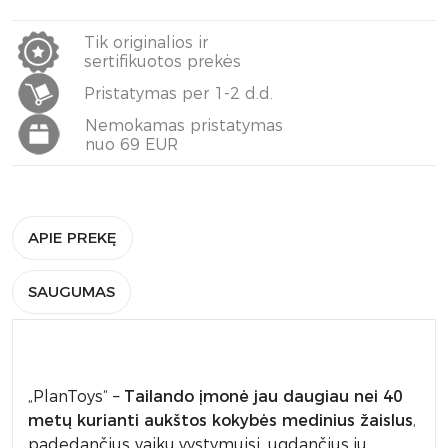
Tik originalios ir
sertifikuotos prekės
Pristatymas per 1-2 d.d.
Nemokamas pristatymas
nuo 69 EUR
APIE PREKĘ
SAUGUMAS
„PlanToys“ –
Tailando
įmonė jau
daugiau nei 40
metų kurianti aukštos kokybės medinius žaislus
,
padedančius vaikų vystymuisi, ugdančius jų