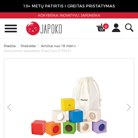
10+ METŲ PATIRTIS I GREITAS PRISTATYMAS
KOKYBIŠKA, INOVATYVU,
JAPONIŠKA
0
Pradžia
Produktai
Amžius nuo 18 mėn.+
Sensorinės kaladėlės PlanToys PT5531