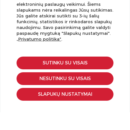
elektroninių paslaugų veikimui. Šiems
slapukams nėra reikalingas Jūsų sutikimas.
Jūs galite atskirai sutikti su 3-ių šalių
funkcinių, statistikos ir rinkodaros slapukų
Užsisakykite naujienlaiškį ir pirmi gaukite geriausius
naudojimu. Savo pasirinkimą galite valdyti
pasiūlymus!
paspaudę mygtuką "Slapukų nustatymai".
„Privatumo politika"
.
SUTINKU SU VISAIS
KLIENTŲ APTARNAVIMAS
Pirkimo – pardavimo taisyklės
NESUTINKU SU VISAIS
Pristatymas ir grąžinimas
Apmokėjimo būdai
SLAPUKŲ NUSTATYMAI
Kokybės ir saugumo standartai
Privatumo taisyklės
NAUDINGA ŽINOTI
Tinklaraštis
Kodomo edukacijos