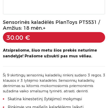
Sensorinės kaladėlės PlanToys PT5531 /
Amžius: 18 mėn.+
30.00 €
Atsiprašome, šiuo metu šios prekės neturime
sandelyje! Prašome užsukti pas mus vėliau.
Šį 9 skirtingų sensorinių kaladėlių rinkinį sudaro 3 regos, 3
klausos ir 3 lytėjimo kaladėlės. Sensorinių kaladėlių
derinimas su kitomis mokomosiomis priemonėmis
sužadina vaiko smalsumą tyrinėti, atrasti, derinti.
Skatina kinestetinį (lytėjimo) mokymąsi
Rinkinyje yra maišelis kaladėlėms laikyti