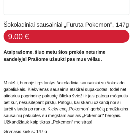
Šokoladiniai sausainiai „Furuta Pokemon”, 147g
9.00 €
Atsiprašome, šiuo metu šios prekės neturime
sandelyje! Prašome užsukti pas mus vėliau.
Minkšti, burnoje tirpstantys šokoladiniai sausainiai su šokolado
gabaliukais. Kiekvienas sausainis atskirai supakuotas, todėl net
atidarius pagrindinę pakuotę išlieka švieži ir jais patogu mėgautis
bet kur, nesusitepant pirštų. Patogu, kai skanų užkandį norisi
turėti visada po ranka. Kiekvieną „Pokemon“ gerbėją pradžiugins
sausainių pakuotės su mėgstamiausiais „Pokemon“ herojais.
Užkandžiauk kaip tikras „Pokemon“ meistras!
Grynasis kiekis: 147 g