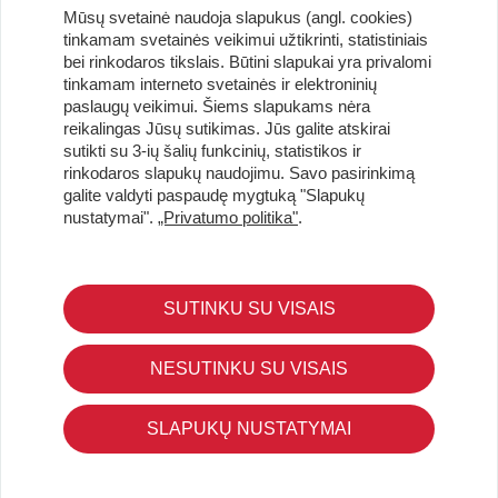
Mūsų svetainė naudoja slapukus (angl. cookies)
tinkamam svetainės veikimui užtikrinti, statistiniais
bei rinkodaros tikslais. Būtini slapukai yra privalomi
tinkamam interneto svetainės ir elektroninių
paslaugų veikimui. Šiems slapukams nėra
reikalingas Jūsų sutikimas. Jūs galite atskirai
sutikti su 3-ių šalių funkcinių, statistikos ir
Užsisakykite naujienlaiškį ir pirmi gaukite geriausius
rinkodaros slapukų naudojimu. Savo pasirinkimą
pasiūlymus!
galite valdyti paspaudę mygtuką "Slapukų
nustatymai".
„Privatumo politika"
.
SUTINKU SU VISAIS
KLIENTŲ APTARNAVIMAS
Pirkimo – pardavimo taisyklės
NESUTINKU SU VISAIS
Pristatymas ir grąžinimas
Apmokėjimo būdai
SLAPUKŲ NUSTATYMAI
Kokybės ir saugumo standartai
Privatumo taisyklės
NAUDINGA ŽINOTI