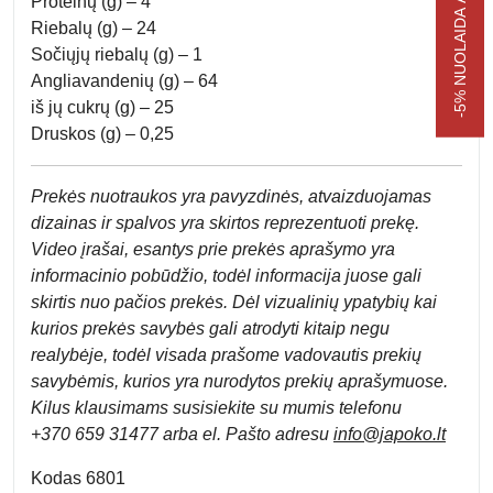
-5% NUOLAIDA APSIPIRKIMUI
Proteinų (g) – 4
Riebalų (g) – 24
Sočiųjų riebalų (g) – 1
Angliavandenių (g) – 64
iš jų cukrų (g) – 25
Druskos (g) – 0,25
Prek
ės nuotraukos yra pavyzdinės,
atvaizduojamas
dizainas ir spalvos yra skirtos reprezentuoti prekę.
Video įrašai, esantys prie prekės aprašymo yra
informacinio pobūdžio, todėl informacija juose gali
skirtis nuo pačios prekės. Dėl vizualinių ypatybių kai
kurios prekės savybės gali atrodyti kitaip negu
realybėje, todėl visada prašome vadovautis prekių
savybėmis, kurios yra nurodytos prekių aprašymuose.
Kilus klausimams susisiekite su mumis telefonu
+370 659 31477 arba el. Pa
što adresu
info
@japoko.lt
Kodas 6801