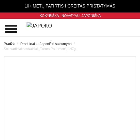
10+ METŲ PATIRTIS I GREITAS PRISTATYMAS
KOKYBIŠKA, INOVATYVU,
JAPONIŠKA
0
Pradžia
Produktai
Japoniški saldumynai
Šokoladiniai sausainiai „Furuta Pokemon”, 147g