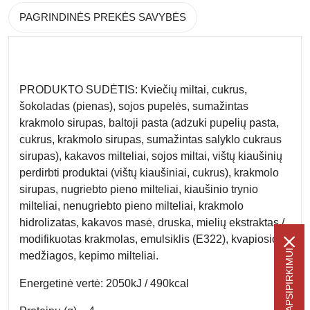
PAGRINDINĖS PREKĖS SAVYBĖS
PRODUKTO SUDĖTIS: Kviečių miltai, cukrus,
šokoladas (pienas), sojos pupelės, sumažintas
krakmolo sirupas, baltoji pasta (adzuki pupelių pasta,
cukrus, krakmolo sirupas, sumažintas salyklo cukraus
sirupas), kakavos milteliai, sojos miltai, vištų kiaušinių
perdirbti produktai (vištų kiaušiniai, cukrus), krakmolo
sirupas, nugriebto pieno milteliai, kiaušinio trynio
milteliai, nenugriebto pieno milteliai, krakmolo
hidrolizatas, kakavos masė, druska, mielių ekstraktas /
modifikuotas krakmolas, emulsiklis (E322), kvapiosios
medžiagos, kepimo milteliai.
Energetinė vertė: 2050kJ / 490kcal