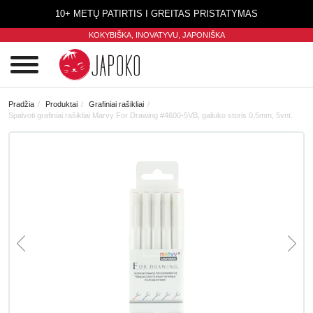
10+ METŲ PATIRTIS I GREITAS PRISTATYMAS
KOKYBIŠKA, INOVATYVU,
JAPONIŠKA
0
Pradžia
Produktai
Grafiniai rašikliai
Spalvoti grafiniai rašikliai Marvy For Drawing #4600-5VB, galiuko storis 0,5mm, 5vnt.