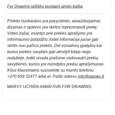
For Drawing rašiklių puslapis anglų kalba
Prek
ės nuotraukos yra pavyzdinės,
atvaizduojamas
dizainas ir spalvos yra skirtos reprezentuoti prekę.
Video įrašai, esantys prie prekės aprašymo yra
informacinio pobūdžio, todėl informacija juose gali
skirtis nuo pačios prekės. Dėl vizualinių ypatybių kai
kurios prekės savybės gali atrodyti kitaip negu
realybėje, todėl visada prašome vadovautis prekių
savybėmis, kurios yra nurodytos prekių aprašymuose.
Kilus klausimams susisiekite su mumis telefonu
+370 659 31477 arba el. Pa
što adresu
info
@japoko.lt
MARVY UCHIDA #4600-5VB FOR DRAWING