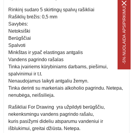
-5% NUOLAIDA APSIPIRKIMUI
Rinkinį sudaro 5 skirtingų spalvų
rašikliai
Rašiklių brėžis: 0,5 mm
Savybės:
Netoksiški
Berūgščiai
Spalvoti
Minkštas ir ypač elastingas antgalis
Vandens pagrindo rašalas
Tinka įvairiems kūrybiniams darbams, piešimui,
spalvinimui ir t.t.
Nenaudojamus laikyti antgaliu žemyn.
Tinka derinti su markeriais alkoholio pagrindu. Netepa,
nenubėga, neišsilieja.
Rašikliai For Drawing yra
užpildyti berūgščiu,
nekenksmingu vandens pagrindo rašalu,
kuris pasižymi
dideliu atsparumu vandeniui ir
išblukimui, greitai džiūsta.
Netepa.