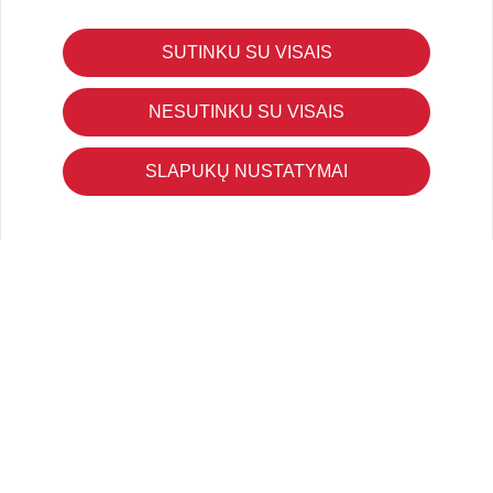
KLIENTŲ APTARNAVIMAS
SUTINKU SU VISAIS
Pirkimo – pardavimo taisyklės
Pristatymas ir grąžinimas
NESUTINKU SU VISAIS
Apmokėjimo būdai
Kokybės ir saugumo standartai
SLAPUKŲ NUSTATYMAI
Privatumo taisyklės
NAUDINGA ŽINOTI
Tinklaraštis
Kodomo edukacijos
Kūrybinės dirbtuvės
LaQ konkursas
LaQ konstravimo schemos
Ugdymo įstaigoms
Kur įsigyti
Didmena
APIE PREKĖS ŽENKLUS