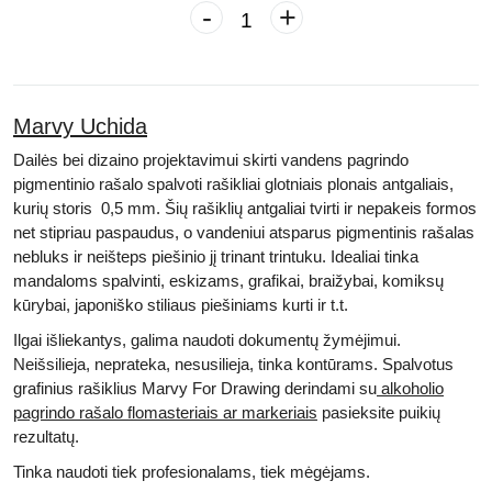
-
+
Marvy Uchida
Dailės bei dizaino projektavimui skirti
vandens pagrindo
pigmentinio rašalo spalvoti
rašikliai glotniais plonais antgaliais,
kurių storis 0,5 mm
. Šių
rašiklių antgaliai tvirti
ir nepakeis formos
net stipriau paspaudus, o vandeniui atsparus
pigmentinis rašalas
nebluks ir neišteps piešinio
jį trinant trintuku. Idealiai tinka
mandaloms spalvinti, eskizams, grafikai, braižybai, komiksų
kūrybai, japoniško stiliaus piešiniams kurti
ir t.t.
Ilgai išliekantys, galima naudoti dokumentų žymėjimui.
Neišsilieja, neprateka, nesusilieja, tinka kontūrams. Spalvotus
grafinius rašiklius Marvy For Drawing derindami su
alkoholio
pagrindo rašalo flomasteriais ar markeriais
pasieksite puikių
rezultatų.
Tinka naudoti tiek profesionalams, tiek mėgėjams.