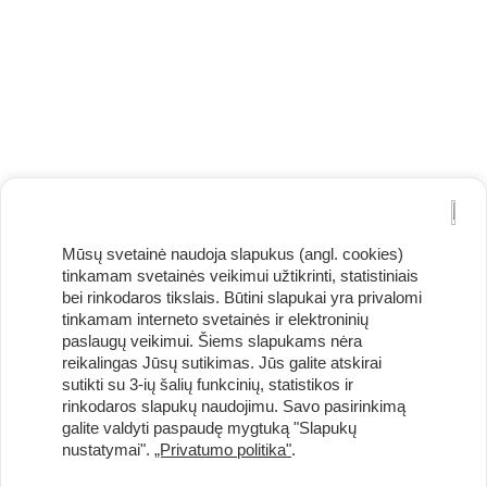
Mūsų svetainė naudoja slapukus (angl. cookies)
tinkamam svetainės veikimui užtikrinti, statistiniais
bei rinkodaros tikslais. Būtini slapukai yra privalomi
tinkamam interneto svetainės ir elektroninių
paslaugų veikimui. Šiems slapukams nėra
reikalingas Jūsų sutikimas. Jūs galite atskirai
Užsisakykite naujienlaiškį ir pirmi gaukite geriausius
sutikti su 3-ių šalių funkcinių, statistikos ir
pasiūlymus!
rinkodaros slapukų naudojimu. Savo pasirinkimą
galite valdyti paspaudę mygtuką "Slapukų
nustatymai".
„Privatumo politika"
.